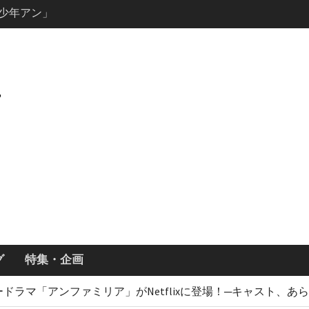
説の少年アン」
キャスト・
ーズン3最新
ールで恋をし
・あらすじ
ッチ主演ロ
・ギネス」シ
7年撮影開始
画「リト
xで配信！─
どころまと
グ
特集・企画
ドラマ「アンファミリア」がNetflixに登場！─キャスト、あ