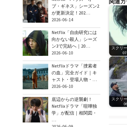
関連カ
ブ・ギネス」シーズン2
が更新決定！202…
2026-06-14
Netflix「自由研究には
向かない殺人」シーズ
ン3で完結へ｜20…
スクリーン
2026-06-10
07
Netflixドラマ「捜索者
の血」完全ガイド｜キ
ャスト・登場人物・…
2026-06-10
底辺からの逆襲劇！
スクリーン
06
Netflixドラマ「喧嘩独
学」が配信｜相関図・
…
2026-06-09