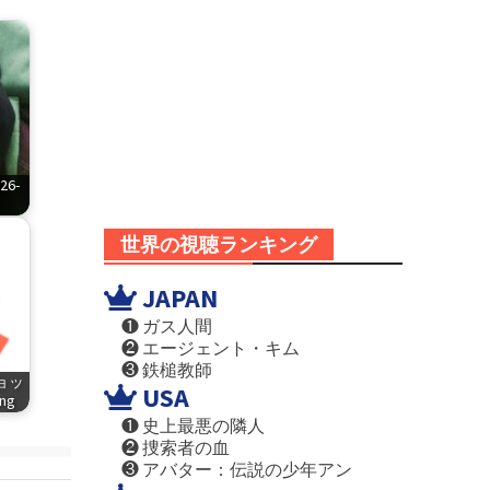
6-
世界の視聴ランキング
JAPAN
❶ ガス人間
❷ エージェント・キム
❸ 鉄槌教師
ショッ
USA
png
❶ 史上最悪の隣人
❷ 捜索者の血
❸ アバター：伝説の少年アン