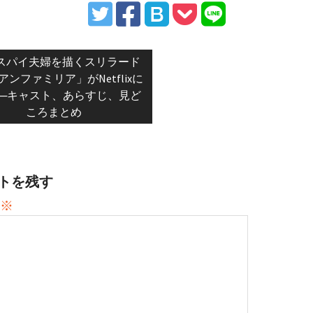
vious
スパイ夫婦を描くスリラード
t:
アンファミリア」がNetflixに
─キャスト、あらすじ、見ど
ころまとめ
トを残す
※