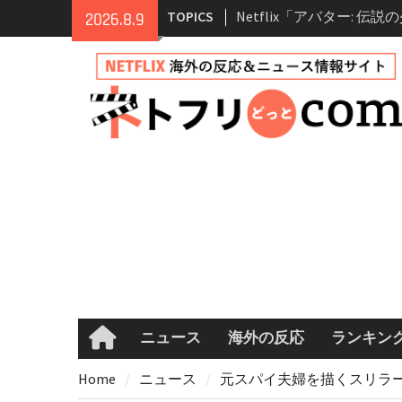
Skip
TOPICS
Netflix「アバター: 伝
2026.8.9
to
シーズン2 完全ガイド｜
content
登場人物・あらすじ・シ
情報
Netflix映画「ボイスメ
て」キャスト・登場人物
まとめ｜ゾーイ・ドゥイ
マコメ
Netflix「ハウス・オブ
ーズン2が更新決定！202
へ
兄弟大騒動のコメディ映
ル・ブラザー」がNetfli
キャスト・あらすじ・見
め
ニュース
海外の反応
ランキン
Home
Home
ニュース
元スパイ夫婦を描くスリラー