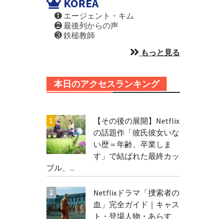
KOREA
❶ エージェント・キム
❷ 最後列からの声
❸ 鉄槌教師
もっと見る
本日のアクセスランキング
【その後の展開】Netflix
の話題作「彼氏彼女いな
い歴＝年齢、卒業しま
す」で結ばれた最終カッ
プル、...
Netflixドラマ「捜索者の
血」完全ガイド｜キャス
ト・登場人物・あらす