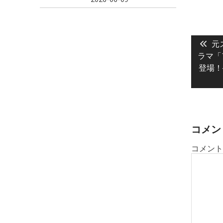
投
Pre
稿
元
pos
ラマ「
ナ
登場！
ビ
ゲ
ー
シ
ョ
コメン
ン
コメント