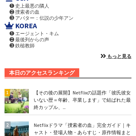
❶ 史上最悪の隣人
❷ 捜索者の血
❸ アバター：伝説の少年アン
KOREA
❶ エージェント・キム
❷ 最後列からの声
❸ 鉄槌教師
もっと見る
本日のアクセスランキング
【その後の展開】Netflixの話題作「彼氏彼女
いない歴＝年齢、卒業します」で結ばれた最
終カップル、...
Netflixドラマ「捜索者の血」完全ガイド｜キ
ャスト・登場人物・あらすじ・原作情報まと