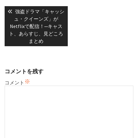
投
稿
Previous
強盗ドラマ「キャッシ
post:
ナ
ュ・クイーンズ」が
Netflixで配信！─キャス
ビ
ト、あらすじ、見どころ
ゲ
まとめ
ー
シ
ョ
ン
コメントを残す
※
コメント