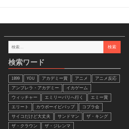
検
索:
検索ワード
1899
YOU
アカデミー賞
アニメ
アニメ反応
アンブレラ・アカデミー
イカゲーム
ウィッチャー
エミリーパリへ行く
エミー賞
エリート
カウボーイビバップ
コブラ会
サイコだけど大丈夫
サンドマン
ザ・キング
ザ・クラウン
ザ・ジレンマ