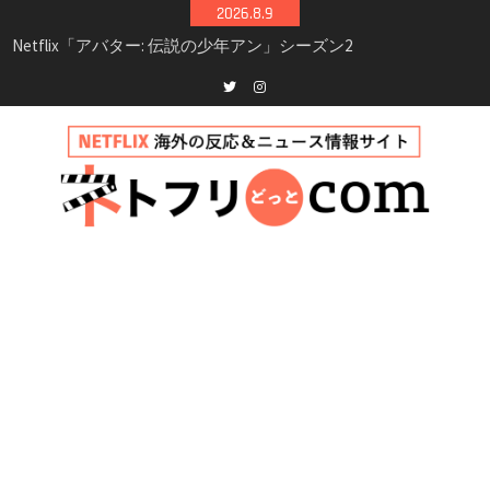
Skip
2026.8.9
シーズン3最新情報
to
Netflix映画「ボイスメールで恋をして」キャス
content
ト・登場人物・あらすじまとめ｜ゾーイ・ドゥ
イッチ主演ロマコメ
Netflix「ハウス・オブ・ギネス」シーズン2が更
Twitter
instagram
新決定！2027年撮影開始へ
兄弟大騒動のコメディ映画「リトル・ブラザ
ー」がNetflixで配信！─キャスト・あらすじ・
見どころまとめ