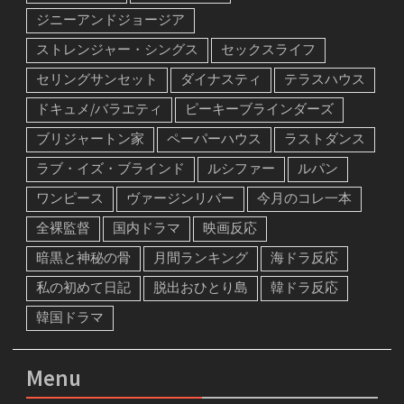
ジニーアンドジョージア
ストレンジャー・シングス
セックスライフ
セリングサンセット
ダイナスティ
テラスハウス
ドキュメ/バラエティ
ピーキーブラインダーズ
ブリジャートン家
ペーパーハウス
ラストダンス
ラブ・イズ・ブラインド
ルシファー
ルパン
ワンピース
ヴァージンリバー
今月のコレ一本
全裸監督
国内ドラマ
映画反応
暗黒と神秘の骨
月間ランキング
海ドラ反応
私の初めて日記
脱出おひとり島
韓ドラ反応
韓国ドラマ
Menu