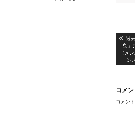
投
Prev
稿
過去
post
島」シ
ナ
（メン
ビ
ン
ゲ
ー
シ
ョ
コメン
ン
コメント