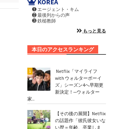
KOREA
❶ エージェント・キム
❷ 最後列からの声
❸ 鉄槌教師
もっと見る
本日のアクセスランキング
Netflix「マイライフ
with ウォルターボーイ
ズ」シーズン4へ早期更
新決定！─ウォルター
家...
【その後の展開】Netflix
の話題作「彼氏彼女いな
い歴＝年齢、卒業しま