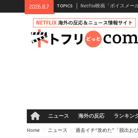
Skip
TOPICS
Netflix映画「ボイスメ
2026.8.7
to
て」キャスト・登場人物
content
まとめ｜ゾーイ・ドゥイ
マコメ
Netflix「ハウス・オブ
ーズン2が更新決定！202
へ
兄弟大騒動のコメディ映
ル・ブラザー」がNetfli
キャスト・あらすじ・見
め
Netflix「アバター: 伝
シーズン2 完全ガイド｜
登場人物・あらすじ・シー
情報
ニュース
海外の反応
ランキン
Home
Home
ニュース
過去イチ“攻めた”「脱出おひ