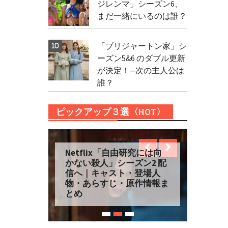
ジレンマ」シーズン6、
まだ一緒にいるのは誰？
「ブリジャートン家」シ
ーズン5&6 のダブル更新
が決定！─次の主人公は
誰？
ピックアップ３選〈HOT〉
新たな旅へ「フォー・シー
ズンズ」シーズン2 が
Netflixに登場！─キャス
ト・登場人物・あらすじ総
まとめ