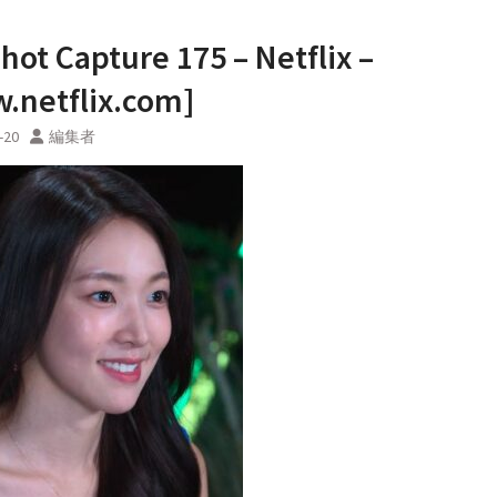
hot Capture 175 – Netflix –
.netflix.com]
-20
編集者