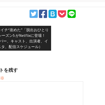
ious
イチ“攻めた”「脱出おひとり
:
ーズン5 がNetflixに登場！
バー、キャスト、出演者、イ
スタ、配信スケジュール）
トを残す
※