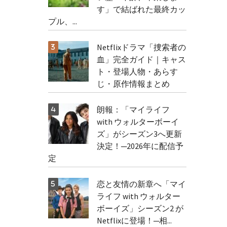
す」で結ばれた最終カッ
プル、...
Netflixドラマ「捜索者の
血」完全ガイド｜キャス
ト・登場人物・あらす
じ・原作情報まとめ
朗報：「マイライフ
with ウォルターボーイ
ズ」がシーズン3へ更新
決定！─2026年に配信予
定
恋と友情の新章へ「マイ
ライフ with ウォルター
ボーイズ」シーズン2 が
Netflixに登場！─相...