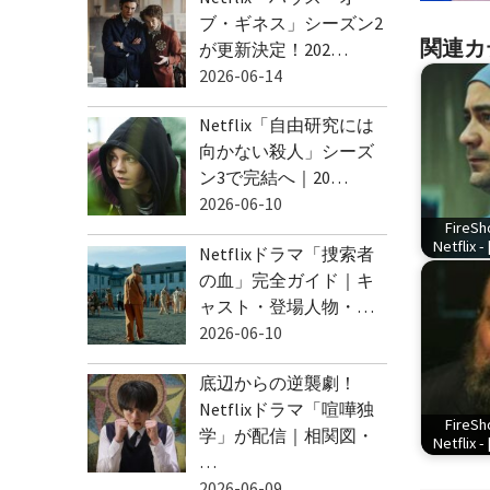
ブ・ギネス」シーズン2
関連カ
が更新決定！202…
2026-06-14
Netflix「自由研究には
向かない殺人」シーズ
ン3で完結へ｜20…
2026-06-10
FireSh
Netflix -
Netflixドラマ「捜索者
の血」完全ガイド｜キ
ャスト・登場人物・…
2026-06-10
底辺からの逆襲劇！
Netflixドラマ「喧嘩独
FireSh
学」が配信｜相関図・
Netflix -
…
2026-06-09