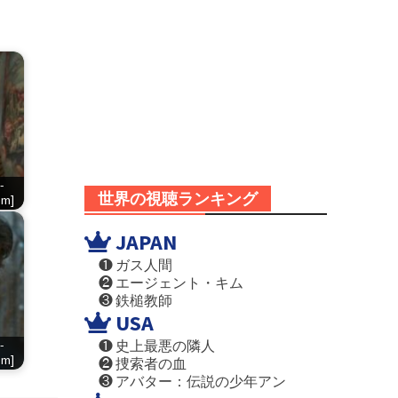
-
世界の視聴ランキング
om]
JAPAN
❶ ガス人間
❷ エージェント・キム
❸ 鉄槌教師
USA
❶ 史上最悪の隣人
-
om]
❷ 捜索者の血
❸ アバター：伝説の少年アン