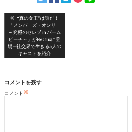
投
稿
Previous
“真の女王”は誰だ！
post:
ナ
「メンバーズ・オンリー
～究極のセレブ in パーム
ビ
ビーチ～」がNetflixに登
ゲ
場 ─社交界で生きる5人の
ー
キャストを紹介
シ
ョ
ン
コメントを残す
※
コメント