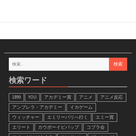
検
索:
検索ワード
1899
YOU
アカデミー賞
アニメ
アニメ反応
アンブレラ・アカデミー
イカゲーム
ウィッチャー
エミリーパリへ行く
エミー賞
エリート
カウボーイビバップ
コブラ会