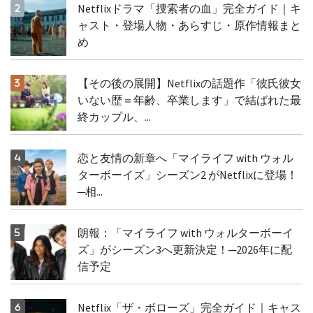
Netflixドラマ「捜索者の血」完全ガイド｜キ
ャスト・登場人物・あらすじ・原作情報まと
め
【その後の展開】Netflixの話題作「彼氏彼女
いない歴＝年齢、卒業します」で結ばれた最
終カップル、...
恋と友情の新章へ「マイライフ with ウォル
ターボーイズ」シーズン2 がNetflixに登場！
─相...
朗報：「マイライフ with ウォルターボーイ
ズ」がシーズン3へ更新決定！─2026年に配
信予定
Netflix「ザ・ボローズ」完全ガイド｜キャス