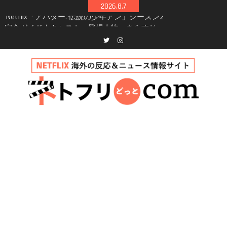
Skip
2026.8.7
シーズン3最新情報
to
Netflix映画「ボイスメールで恋をして」キャス
content
ト・登場人物・あらすじまとめ｜ゾーイ・ドゥ
イッチ主演ロマコメ
Netflix「ハウス・オブ・ギネス」シーズン2が更
Twitter
instagram
新決定！2027年撮影開始へ
兄弟大騒動のコメディ映画「リトル・ブラザ
ー」がNetflixで配信！─キャスト・あらすじ・
見どころまとめ