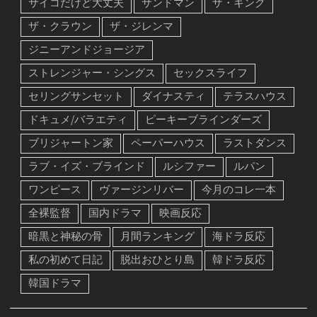
サイコだけど大丈夫
サンドマン
ザ・キング
ザ・クラウン
ザ・ジレンマ
ジニーアンドジョージア
ストレンジャー・シングス
セックスライフ
セリングサンセット
ダイナスティ
テラスハウス
ドキュメ/バラエティ
ピーキーブラインダーズ
ブリジャートン家
ペーパーハウス
ラストダンス
ラブ・イズ・ブラインド
ルシファー
ルパン
ワンピース
ヴァージンリバー
今月のコレ一本
全裸監督
国内ドラマ
映画反応
暗黒と神秘の骨
月間ランキング
海ドラ反応
私の初めて日記
脱出おひとり島
韓ドラ反応
韓国ドラマ