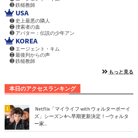
❸ 鉄槌教師
USA
❶ 史上最悪の隣人
❷ 捜索者の血
❸ アバター：伝説の少年アン
KOREA
❶ エージェント・キム
❷ 最後列からの声
❸ 鉄槌教師
もっと見る
本日のアクセスランキング
Netflix「マイライフ with ウォルターボーイ
ズ」シーズン4へ早期更新決定！─ウォルタ
ー家...