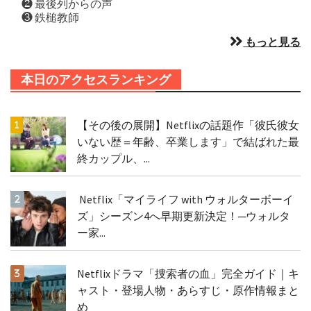
❷ 最後列からの声
❸ 鉄槌教師
もっと見る
本日のアクセスランキング
【その後の展開】Netflixの話題作「彼氏彼女
いない歴＝年齢、卒業します」で結ばれた最
終カップル、...
Netflix「マイライフ with ウォルターボーイ
ズ」シーズン4へ早期更新決定！─ウォルタ
ー家...
Netflixドラマ「捜索者の血」完全ガイド｜キ
ャスト・登場人物・あらすじ・原作情報まと
め