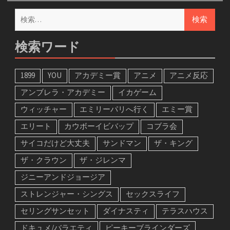
検
索:
検索ワード
1899
YOU
アカデミー賞
アニメ
アニメ反応
アンブレラ・アカデミー
イカゲーム
ウィッチャー
エミリーパリへ行く
エミー賞
エリート
カウボーイビバップ
コブラ会
サイコだけど大丈夫
サンドマン
ザ・キング
ザ・クラウン
ザ・ジレンマ
ジニーアンドジョージア
ストレンジャー・シングス
セックスライフ
セリングサンセット
ダイナスティ
テラスハウス
ドキュメ/バラエティ
ピーキーブラインダーズ