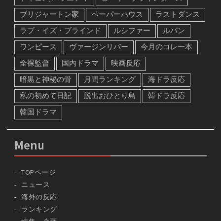
ブリジャートン家
ペーパーハウス
ラストダンス
ラブ・イズ・ブラインド
ルシファー
ルパン
ワンピース
ヴァージンリバー
今月のコレ一本
全裸監督
国内ドラマ
映画反応
暗黒と神秘の骨
月間ランキング
海ドラ反応
私の初めて日記
脱出おひとり島
韓ドラ反応
韓国ドラマ
Menu
TOPページ
ニュース
海外の反応
ランキング