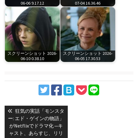
06-06 9.17.12
07-04 16.36.46
スクリーンショット 2026-
スクリーンショット 2026-
06-10 0.38.10
06-05 17.30.53
投
稿
Previous
狂気の実話「モンスタ
post:
ナ
ー: エド・ゲインの物語」
がNetflixでドラマ化 ─キ
ビ
ャスト、あらすじ、リリ
ゲ