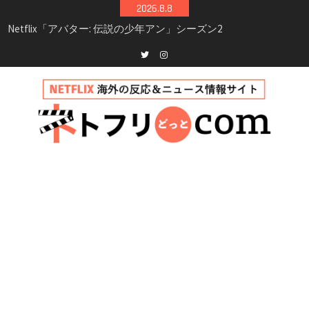
Skip
2026.8.8
シーズン3最新情報
to
Netflix映画「ボイスメールで恋をして」キャス
content
ト・登場人物・あらすじまとめ｜ゾーイ・ドゥ
イッチ主演ロマコメ
Netflix「ハウス・オブ・ギネス」シーズン2が更
Twitter
instagram
新決定！2027年撮影開始へ
兄弟大騒動のコメディ映画「リトル・ブラザ
ー」がNetflixで配信！─キャスト・あらすじ・
見どころまとめ