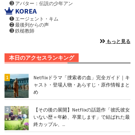
❸ アバター：伝説の少年アン
KOREA
❶ エージェント・キム
❷ 最後列からの声
❸ 鉄槌教師
もっと見る
本日のアクセスランキング
Netflixドラマ「捜索者の血」完全ガイド｜キ
ャスト・登場人物・あらすじ・原作情報まと
め
【その後の展開】Netflixの話題作「彼氏彼女
いない歴＝年齢、卒業します」で結ばれた最
終カップル、...