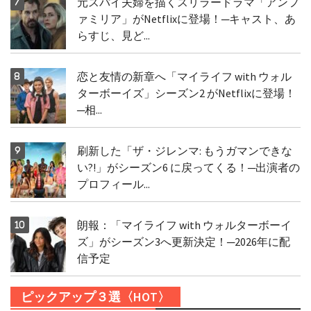
元スパイ夫婦を描くスリラードラマ「アンフ
ァミリア」がNetflixに登場！─キャスト、あ
らすじ、見ど...
恋と友情の新章へ「マイライフ with ウォル
ターボーイズ」シーズン2 がNetflixに登場！
─相...
刷新した「ザ・ジレンマ: もうガマンできな
い?!」がシーズン6 に戻ってくる！─出演者の
プロフィール...
朗報：「マイライフ with ウォルターボーイ
ズ」がシーズン3へ更新決定！─2026年に配
信予定
ピックアップ３選〈HOT〉