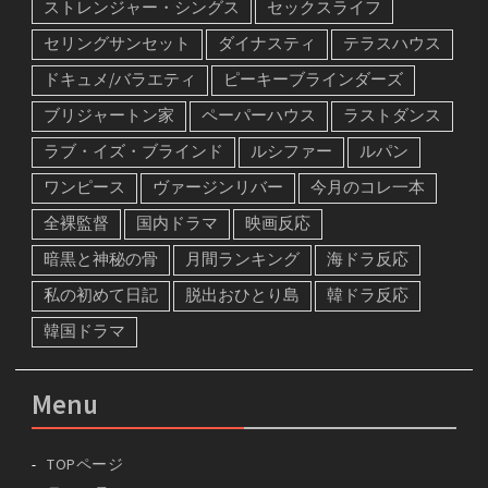
ストレンジャー・シングス
セックスライフ
セリングサンセット
ダイナスティ
テラスハウス
ドキュメ/バラエティ
ピーキーブラインダーズ
ブリジャートン家
ペーパーハウス
ラストダンス
ラブ・イズ・ブラインド
ルシファー
ルパン
ワンピース
ヴァージンリバー
今月のコレ一本
全裸監督
国内ドラマ
映画反応
暗黒と神秘の骨
月間ランキング
海ドラ反応
私の初めて日記
脱出おひとり島
韓ドラ反応
韓国ドラマ
Menu
TOPページ