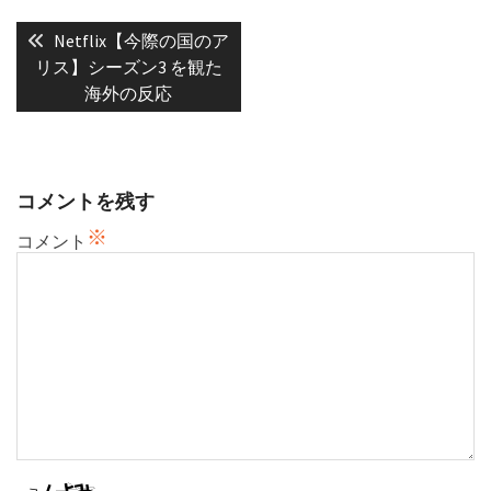
投
稿
Previous
Netflix【今際の国のア
post:
ナ
リス】シーズン3 を観た
海外の反応
ビ
ゲ
ー
シ
コメントを残す
ョ
※
ン
コメント