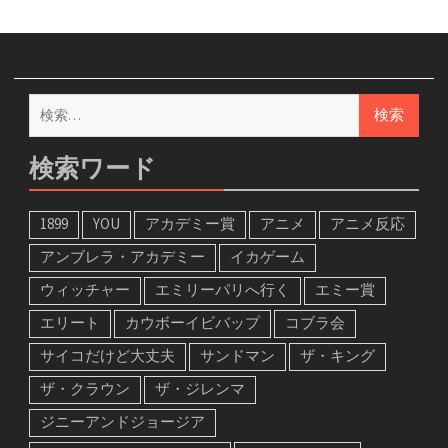
検
索:
検索ワード
1899
YOU
アカデミー賞
アニメ
アニメ反応
アンブレラ・アカデミー
イカゲーム
ウィッチャー
エミリーパリへ行く
エミー賞
エリート
カウボーイビバップ
コブラ会
サイコだけど大丈夫
サンドマン
ザ・キング
ザ・クラウン
ザ・ジレンマ
ジニーアンドジョージア