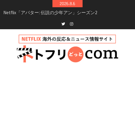
Skip
2026.8.6
シーズン3最新情報
to
Netflix映画「ボイスメールで恋をして」キャス
content
ト・登場人物・あらすじまとめ｜ゾーイ・ドゥ
イッチ主演ロマコメ
Netflix「ハウス・オブ・ギネス」シーズン2が更
Twitter
instagram
新決定！2027年撮影開始へ
兄弟大騒動のコメディ映画「リトル・ブラザ
ー」がNetflixで配信！─キャスト・あらすじ・
見どころまとめ