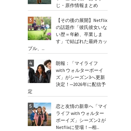
じ・原作情報まとめ
【その後の展開】Netflix
の話題作「彼氏彼女いな
い歴＝年齢、卒業しま
す」で結ばれた最終カッ
プル、...
朗報：「マイライフ
with ウォルターボーイ
ズ」がシーズン3へ更新
決定！─2026年に配信予
定
恋と友情の新章へ「マイ
ライフ with ウォルター
ボーイズ」シーズン2 が
Netflixに登場！─相...