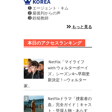
KOREA
❶ エージェント・キム
❷ 最後列からの声
❸ 鉄槌教師
もっと見る
本日のアクセスランキング
Netflix「マイライフ
with ウォルターボーイ
ズ」シーズン4へ早期更
新決定！─ウォルター
家...
Netflixドラマ「捜索者の
血」完全ガイド｜キャス
ト・登場人物・あらす