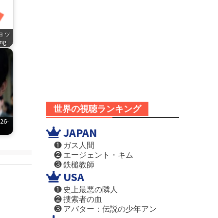
ショッ
png
世界の視聴ランキング
6-
JAPAN
❶ ガス人間
❷ エージェント・キム
❸ 鉄槌教師
USA
❶ 史上最悪の隣人
❷ 捜索者の血
❸ アバター：伝説の少年アン