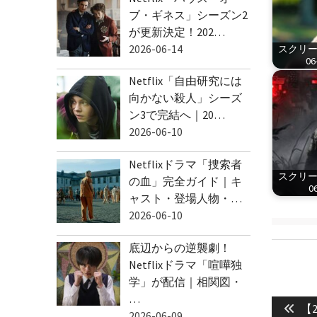
ブ・ギネス」シーズン2
が更新決定！202…
2026-06-14
スクリーン
06
Netflix「自由研究には
向かない殺人」シーズ
ン3で完結へ｜20…
2026-06-10
Netflixドラマ「捜索者
スクリーン
の血」完全ガイド｜キ
06
ャスト・登場人物・…
2026-06-10
底辺からの逆襲劇！
Netflixドラマ「喧嘩独
学」が配信｜相関図・
投
…
Pre
稿
【
2026-06-09