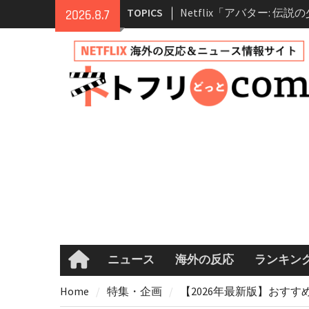
Netflix「アバター: 伝
Skip
TOPICS
2026.8.7
シーズン2 完全ガイド｜
to
登場人物・あらすじ・シー
content
情報
Netflix映画「ボイスメ
て」キャスト・登場人物
まとめ｜ゾーイ・ドゥイ
マコメ
Netflix「ハウス・オブ
ーズン2が更新決定！202
へ
兄弟大騒動のコメディ映
ル・ブラザー」がNetfli
キャスト・あらすじ・見
め
ニュース
海外の反応
ランキン
Home
Home
特集・企画
【2026年最新版】おす