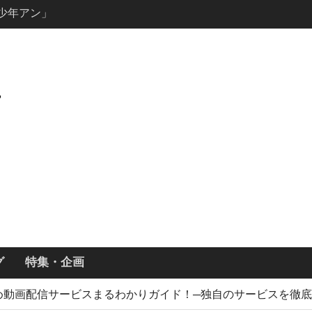
説の少年アン」
キャスト・
ズン3最新
ールで恋をし
・あらすじ
ッチ主演ロ
・ギネス」シ
7年撮影開始
画「リト
xで配信！─
どころまと
グ
特集・企画
すめ動画配信サービスまるわかりガイド！─独自のサービスを徹