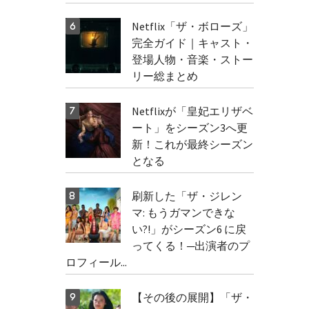
Netflix「ザ・ボローズ」
完全ガイド｜キャスト・
登場人物・音楽・ストー
リー総まとめ
Netflixが「皇妃エリザベ
ート」をシーズン3へ更
新！これが最終シーズン
となる
刷新した「ザ・ジレン
マ: もうガマンできな
い?!」がシーズン6 に戻
ってくる！─出演者のプ
ロフィール...
【その後の展開】「ザ・