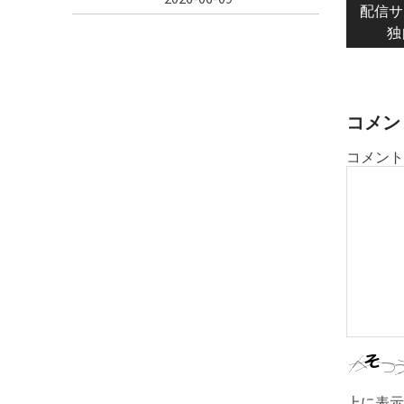
pos
配信サ
ナ
独
ビ
ゲ
ー
シ
コメン
ョ
コメント
ン
上に表示