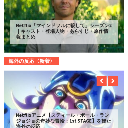
Netflix「マインドフルに殺して」シーズン2
｜キャスト・登場人物・あらすじ・原作情
報まとめ
海外の反応〈新着〉
Netflixアニメ【スティール・ボール・ラン
ジョジョの奇妙な冒険：1st STAGE】を観た
海外の反応