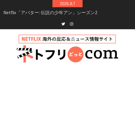
Skip
2026.8.7
Netflix「アバター: 伝説の少年アン」シーズン2
to
完全ガイド｜キャスト・登場人物・あらすじ・
content
シーズン3最新情報
Netflix映画「ボイスメールで恋をして」キャス
ト・登場人物・あらすじまとめ｜ゾーイ・ドゥ
Twitter
instagram
イッチ主演ロマコメ
Netflix「ハウス・オブ・ギネス」シーズン2が更
新決定！2027年撮影開始へ
兄弟大騒動のコメディ映画「リトル・ブラザ
ー」がNetflixで配信！─キャスト・あらすじ・
見どころまとめ