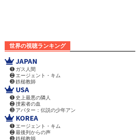
世界の視聴ランキング
JAPAN
❶ ガス人間
❷ エージェント・キム
❸ 鉄槌教師
USA
❶ 史上最悪の隣人
❷ 捜索者の血
❸ アバター：伝説の少年アン
KOREA
❶ エージェント・キム
❷ 最後列からの声
❸ 鉄槌教師