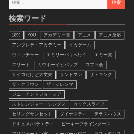
索:
検索ワード
1899
YOU
アカデミー賞
アニメ
アニメ反応
アンブレラ・アカデミー
イカゲーム
ウィッチャー
エミリーパリへ行く
エミー賞
エリート
カウボーイビバップ
コブラ会
サイコだけど大丈夫
サンドマン
ザ・キング
ザ・クラウン
ザ・ジレンマ
ジニーアンドジョージア
ストレンジャー・シングス
セックスライフ
セリングサンセット
ダイナスティ
テラスハウス
ドキュメ/バラエティ
ピーキーブラインダーズ
ブリジャートン家
ペーパーハウス
ラストダンス