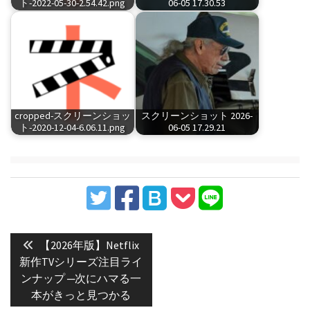
ト-2022-05-30-2.54.42.png
06-05 17.30.53
cropped-スクリーンショッ
スクリーンショット 2026-
ト-2020-12-04-6.06.11.png
06-05 17.29.21
投
稿
Previous
【2026年版】Netflix
post:
ナ
新作TVシリーズ注目ライ
ンナップ ─次にハマる一
ビ
本がきっと見つかる
ゲ