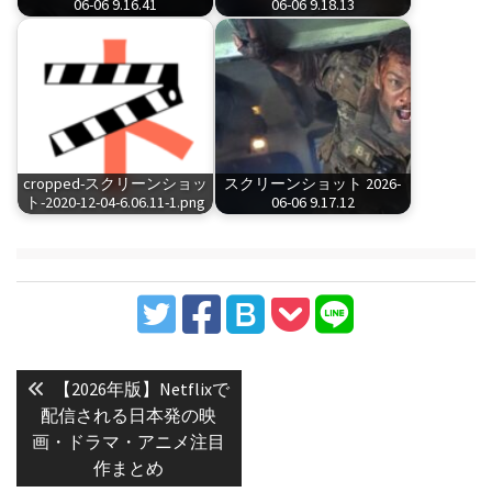
06-06 9.16.41
06-06 9.18.13
cropped-スクリーンショッ
スクリーンショット 2026-
ト-2020-12-04-6.06.11-1.png
06-06 9.17.12
投
稿
Previous
【2026年版】Netflixで
post:
ナ
配信される日本発の映
画・ドラマ・アニメ注目
ビ
作まとめ
ゲ