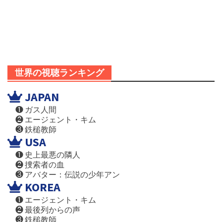
世界の視聴ランキング
JAPAN
❶ ガス人間
❷ エージェント・キム
❸ 鉄槌教師
USA
❶ 史上最悪の隣人
❷ 捜索者の血
❸ アバター：伝説の少年アン
KOREA
❶ エージェント・キム
❷ 最後列からの声
❸ 鉄槌教師