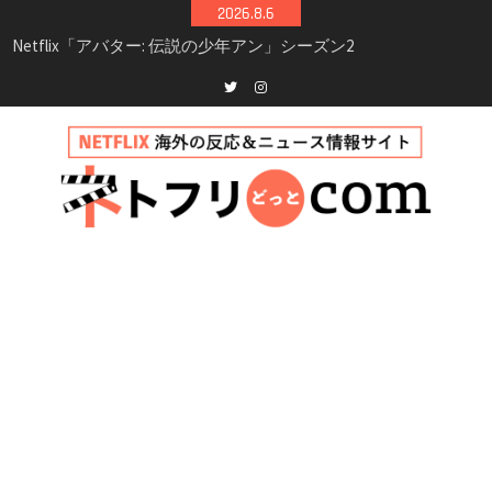
Skip
2026.8.6
シーズン3最新情報
to
Netflix映画「ボイスメールで恋をして」キャス
content
ト・登場人物・あらすじまとめ｜ゾーイ・ドゥ
イッチ主演ロマコメ
Netflix「ハウス・オブ・ギネス」シーズン2が更
Twitter
instagram
新決定！2027年撮影開始へ
兄弟大騒動のコメディ映画「リトル・ブラザ
ー」がNetflixで配信！─キャスト・あらすじ・
見どころまとめ