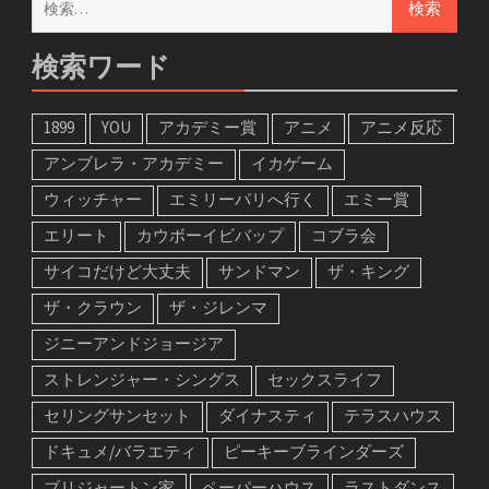
索:
検索ワード
1899
YOU
アカデミー賞
アニメ
アニメ反応
アンブレラ・アカデミー
イカゲーム
ウィッチャー
エミリーパリへ行く
エミー賞
エリート
カウボーイビバップ
コブラ会
サイコだけど大丈夫
サンドマン
ザ・キング
ザ・クラウン
ザ・ジレンマ
ジニーアンドジョージア
ストレンジャー・シングス
セックスライフ
セリングサンセット
ダイナスティ
テラスハウス
ドキュメ/バラエティ
ピーキーブラインダーズ
ブリジャートン家
ペーパーハウス
ラストダンス