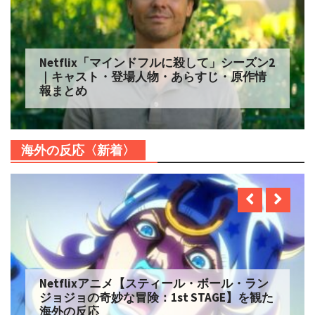
Netflix「マインドフルに殺して」シーズン2
｜キャスト・登場人物・あらすじ・原作情
報まとめ
海外の反応〈新着〉
Netflixアニメ【スティール・ボール・ラン
ジョジョの奇妙な冒険：1st STAGE】を観た
海外の反応