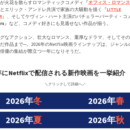
が火花を散らすロマンティックコメディ『
オフィス・ロマンス
とエリック・アンドレ共演で家族の大騒動を描く『
LITTLE
R
』、そしてケヴィン・ハート主演のバチェラーパーティ・コ
rs
』など、コメディ好きにも見逃せない作品が揃う。
グなアクション、壮大なロマンス、重厚なドラマ、そしてその
だ作品まで─。2026年のNetflix映画ラインナップは、ジャン
俳優の集結が際立つ一年になりそうだ。
6年にNetflixで配信される新作映画を一挙紹介
＼クリックして詳細へ／
2026年
冬
2026年
春
2026年
夏
2026年
秋