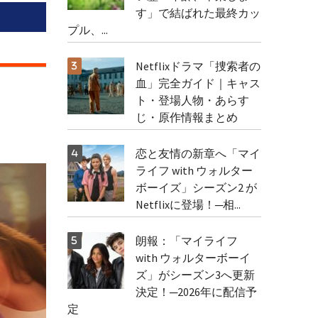
す」で結ばれた最終カッ
プル、...
Netflixドラマ「捜索者の
血」完全ガイド｜キャス
ト・登場人物・あらす
じ・原作情報まとめ
恋と友情の新章へ「マイ
ライフ with ウォルター
ボーイズ」シーズン2 が
Netflixに登場！─相...
朗報：「マイライフ
with ウォルターボーイ
ズ」がシーズン3へ更新
決定！─2026年に配信予
定