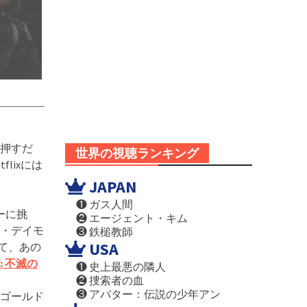
押すだ
世界の視聴ランキング
lixには
JAPAN
❶ ガス人間
ーに挑
❷ エージェント・キム
・デイモ
❸ 鉄槌教師
USA
て、あの
 不滅の
❶ 史上最悪の隣人
❷ 捜索者の血
❸ アバター：伝説の少年アン
ゴールド