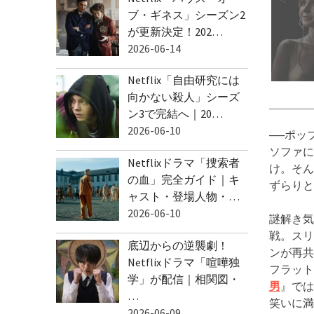
ブ・ギネス」シーズン2
が更新決定！202…
2026-06-14
Netflix「自由研究には
向かない殺人」シーズ
ン3で完結へ｜20…
2026-06-10
──ポッ
ソファに
Netflixドラマ「捜索者
け。そん
の血」完全ガイド｜キ
ずらりと
ャスト・登場人物・…
2026-06-10
謎解き気
戦。スリ
底辺からの逆襲劇！
ンが再共
Netflixドラマ「喧嘩独
フラット
学」が配信｜相関図・
男
』では
…
笑いに満
2026-06-09