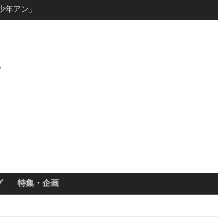
ールで恋をし
・あらすじ
ッチ主演ロ
・ギネス」シ
7年撮影開始
画「リト
xで配信！─
どころまと
グ
特集・企画