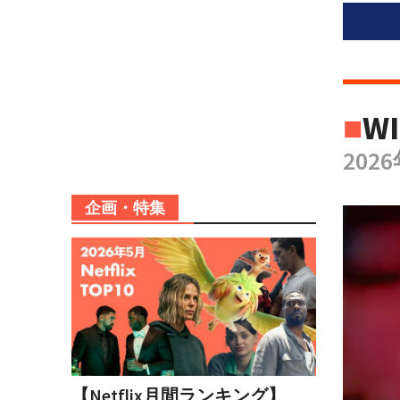
■
WI
202
企画・特集
【Netflix月間ランキング】