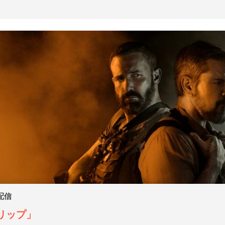
 配信
/リップ
」