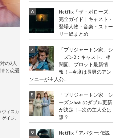
Netflix「ザ・ボローズ」
完全ガイド｜キャスト・
登場人物・音楽・ストー
リー総まとめ
「ブリジャートン家」シ
ーズン2：キャスト、相
対の2人
関図、プロット最新情
情と恋愛
報！─今度は長男のアン
ソニーが主人公...
「ブリジャートン家」シ
ーズン5&6 のダブル更新
が決定！─次の主人公は
ラヴィスカ
誰？
・ゲイジ、
Netflix「アバター: 伝説