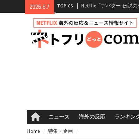
Skip
情報
TOPICS
2026.8.7
to
Netflix映画「ボイスメ
content
て」キャスト・登場人物
まとめ｜ゾーイ・ドゥイ
マコメ
Netflix「ハウス・オブ
ーズン2が更新決定！202
へ
兄弟大騒動のコメディ映
ル・ブラザー」がNetfli
キャスト・あらすじ・見
め
ニュース
海外の反応
ランキン
Home
Home
特集・企画