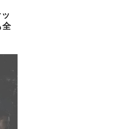
ナッ
も全