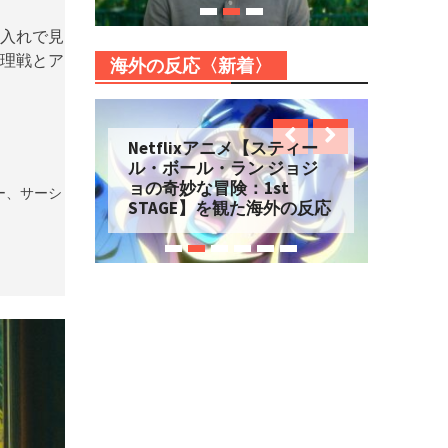
入れで見
理戦とア
海外の反応〈新着〉
Netflixアニメ【スティー
ル・ボール・ラン ジョジ
ョの奇妙な冒険：1st
ー、サーシ
STAGE】を観た海外の反応