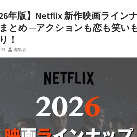
026年版】Netflix 新作映画ライン
まとめ ─アクションも恋も笑い
り！
-23
編集者