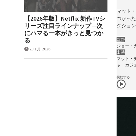
マット・
【2026年版】Netflix 新作TVシ
つかった
リーズ注目ラインナップ ─次
クション
にハマる一本がきっと見つか
る
監督
ジョー・
23 1月 2026
出演
マット・
ャ・カジ
視聴する