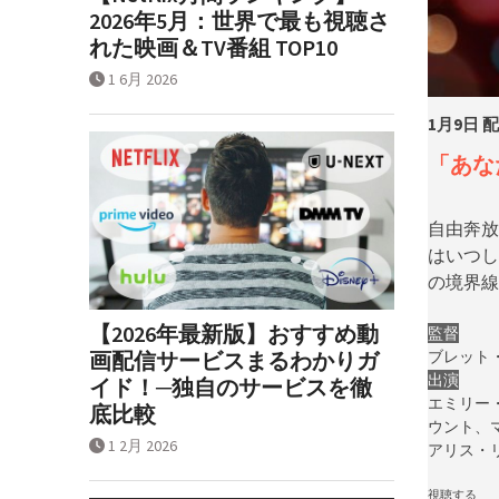
2026年5月：世界で最も視聴さ
れた映画＆TV番組 TOP10
1 6月 2026
1月9日 
「
あな
自由奔放
はいつし
の境界線
【2026年最新版】おすすめ動
監督
ブレット
画配信サービスまるわかりガ
出演
イド！─独自のサービスを徹
エミリー
底比較
ウント、
1 2月 2026
アリス・
視聴する