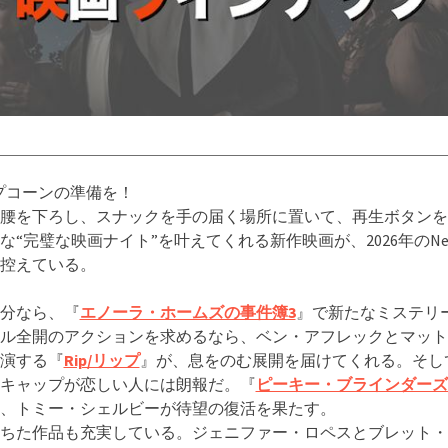
プコーンの準備を！
腰を下ろし、スナックを手の届く場所に置いて、再生ボタンを
な“完璧な映画ナイト”を叶えてくれる新作映画が、2026年のNetf
控えている。
分なら、『
エノーラ・ホームズの事件簿3
』で新たなミステリ
ル全開のアクションを求めるなら、ベン・アフレックとマット
演する『
Rip/リップ
』が、息をのむ展開を届けてくれる。そし
キャップが恋しい人には朗報だ。『
ピーキー・ブラインダーズ:
、トミー・シェルビーが待望の復活を果たす。
ちた作品も充実している。ジェニファー・ロペスとブレット・