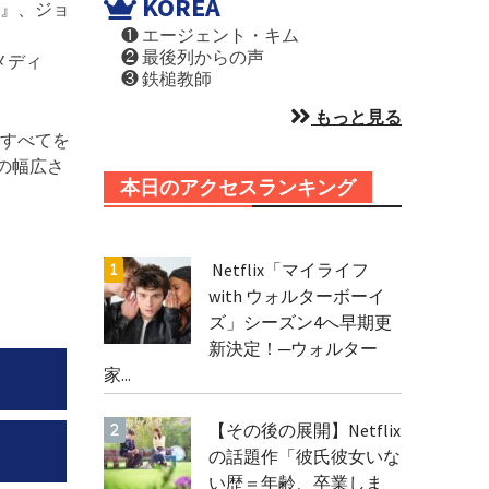
KOREA
』、ジョ
❶ エージェント・キム
❷ 最後列からの声
メディ
❸ 鉄槌教師
もっと見る
すべてを
ルの幅広さ
本日のアクセスランキング
Netflix「マイライフ
with ウォルターボーイ
ズ」シーズン4へ早期更
新決定！─ウォルター
家...
【その後の展開】Netflix
の話題作「彼氏彼女いな
い歴＝年齢、卒業しま