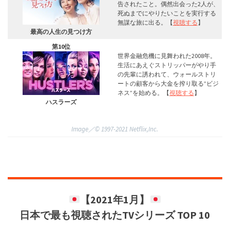
告されたこと。偶然出会った2人が、
死ぬまでにやりたいことを実行する
無謀な旅に出る。【
視聴する
】
最高の人生の見つけ方
第10位
世界金融危機に見舞われた2008年。
生活にあえぐストリッパーがやり手
の先輩に誘われて、ウォールストリ
ートの顧客から大金を搾り取る”ビジ
ネス”を始める。【
視聴する
】
ハスラーズ
Image／©︎ 1997-2021 Netflix,Inc.
【2021年1月】
日本で最も視聴されたTVシリーズ TOP 10