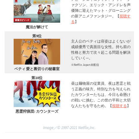
ァクソン、エリック・アンドレを声
優陣に迎えたマット・グローニング
の新アニメファンタジー。【
視聴す
る
】
魔法が解けて
第9位
主人公のベティは容姿はよくないが
成績優秀で真面目な女性。持ち前の
性格と努力で次々起こる問題を解決
していく─。
※Netflix Japan未配信
ベティ 愛と裏切りの秘書室
第10位
昼は麺物屋の従業員、夜は悪霊と戦
う正義の味方。特別な力を与えられ
たカウンターたちは、今日も命懸け
の戦いに挑む。この世の平和と大切
な人たちを守るため。【
視聴する
】
悪霊狩猟団: カウンターズ
Image／©︎ 1997-2021 Netflix,Inc.