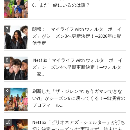
6、まだ一緒にいるのは誰？
朗報：「マイライフ with ウォルターボーイ
ズ」がシーズン3へ更新決定！─2026年に配
信予定
Netflix「マイライフ with ウォルターボーイ
ズ」シーズン4へ早期更新決定！─ウォルタ
ー家...
刷新した「ザ・ジレンマ: もうガマンできな
い?!」がシーズン6 に戻ってくる！─出演者の
プロフィール...
Netflix「ビリオネアズ・シェルター」が打ち
切り決定 ─シーズン2は実現せず、結末は未