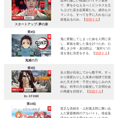
競争の激しい韓国のハイテク業界
で、夢をかなえるべくビジネスを立
ち上げた若き起業家たち。成功もロ
マンスも、すべてを手に入れるには
前進あるのみ。【
視聴する
】
スタートアップ: 夢の扉
第8位
鬼に変貌してしまった妹を人間に戻
し、家族を殺した鬼を討つため、心
優しき少年・炭治郎は、”鬼狩り”の
道を進む決意をする。【
視聴する
】
鬼滅の刃
第9位
全人類が石化してから数千年。すっ
かり様変わりした未来の地球で目覚
めた天才少年・千空と幼なじみの大
樹は、科学の力を駆使して文明社会
の再建を目指す。【
視聴する
】
Dr. STONE
第10位
貧乏な高校生・上杉風太郎に舞い込
んだ家庭教師のアルバイト。借金返
済のため引き受けたはいいものの、