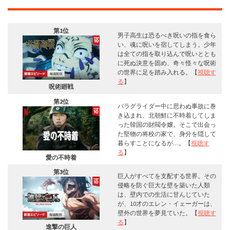
第1位
男子高生は恐るべき呪いの指を食ら
い、魂に呪いを宿してしまう。少年
は全ての指を取り込んで呪いととも
に死ぬ決意を固め、奇々怪々な呪術
の世界に足を踏み入れる。【
視聴す
る
】
呪術廻戦
第2位
パラグライダー中に思わぬ事故に巻
き込まれ、北朝鮮に不時着してしま
った韓国の財閥令嬢。そこで出会っ
た堅物の将校の家で、身分を隠して
暮らすことになるが…。【
視聴す
る
】
愛の不時着
第3位
巨人がすべてを支配する世界。その
侵略を防ぐ巨大な壁を築いた人類
は、壁内での生活に甘んじていた
が、10才のエレン・イェーガーは、
壁外の世界を夢見ていた。【
視聴す
る
】
進撃の巨人