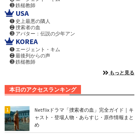
❸ 鉄槌教師
USA
❶ 史上最悪の隣人
❷ 捜索者の血
❸ アバター：伝説の少年アン
KOREA
❶ エージェント・キム
❷ 最後列からの声
❸ 鉄槌教師
もっと見る
本日のアクセスランキング
Netflixドラマ「捜索者の血」完全ガイド｜キ
ャスト・登場人物・あらすじ・原作情報まと
め