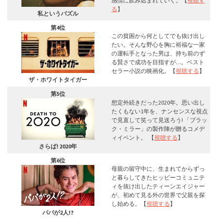
感情に飲み込まれていく。【
視聴す
る
】
私というパズル
第4位
この貧困から何としてでも抜け出し
たい。そんな野心を胸に裕福な一家
の運転手となった男は、持ち前のず
る賢さで成功を目指すが…。ベスト
セラー小説の映画化。【
視聴する
】
ザ・ホワイトタイガー
第5位
想定外続きだった2020年。思い出し
たくもない1年を、ナンセンスな視点
で見直して笑って見送ろう! 「ブラッ
ク・ミラー」の製作陣が贈るコメデ
ィイベント。 【
視聴する
】
さらば! 2020年
第6位
母親の留守中に、生まれてからずっ
と暮らしてきたヒッピーコミュニテ
ィを抜け出したティーンエイジャー
が、初めて見る外の世界で父親を探
し始める。【
視聴する
】
パパが2人!?