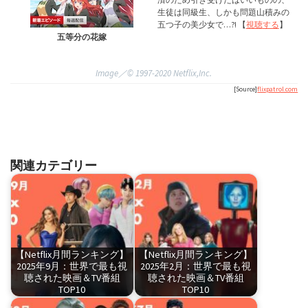
生徒は同級生、しかも問題山積みの
五つ子の美少女で…?! 【
視聴
する
】
五等分の花嫁
Image／©︎ 1997-2020 Netflix,Inc.
[Source]
flixpatrol.com
関連カテゴリー
【Netflix月間ランキング】
【Netflix月間ランキング】
2025年9月：世界で最も視
2025年2月：世界で最も視
聴された映画＆TV番組
聴された映画＆TV番組
TOP10
TOP10