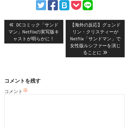
投
稿
Previous
Next
DCコミック「サンド
【海外の反応】グェンド
post:
post:
ナ
マン」Netflixの実写版キ
リン・クリスティーが
ャストが明らかに！
Netflix「サンドマン」で
ビ
女性版ルシファーを演じ
ゲ
ることに
ー
シ
ョ
ン
コメントを残す
※
コメント