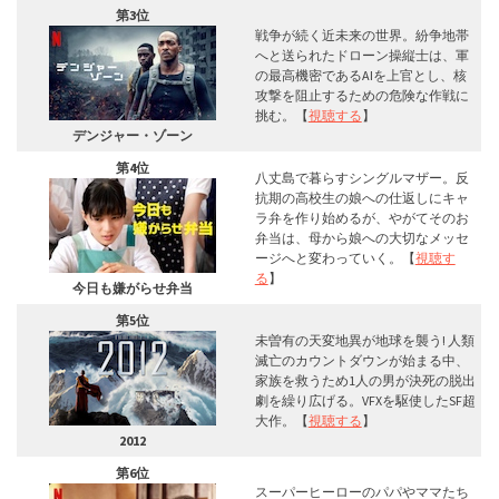
第3位
戦争が続く近未来の世界。紛争地帯
へと送られたドローン操縦士は、軍
の最高機密であるAIを上官とし、核
攻撃を阻止するための危険な作戦に
挑む。【
視聴する
】
デンジャー・ゾーン
第4位
八丈島で暮らすシングルマザー。反
抗期の高校生の娘への仕返しにキャ
ラ弁を作り始めるが、やがてそのお
弁当は、母から娘への大切なメッセ
ージへと変わっていく。【
視聴す
る
】
今日も嫌がらせ弁当
第5位
未曽有の天変地異が地球を襲う! 人類
滅亡のカウントダウンが始まる中、
家族を救うため1人の男が決死の脱出
劇を繰り広げる。VFXを駆使したSF超
大作。【
視聴する
】
2012
第6位
スーパーヒーローのパパやママたち