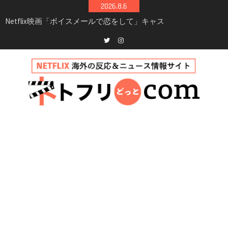
Skip
2026.8.6
to
Netflix映画「ボイスメールで恋をして」キャス
content
ト・登場人物・あらすじまとめ｜ゾーイ・ドゥ
イッチ主演ロマコメ
Netflix「ハウス・オブ・ギネス」シーズン2が更
Twitter
instagram
新決定！2027年撮影開始へ
兄弟大騒動のコメディ映画「リトル・ブラザ
ー」がNetflixで配信！─キャスト・あらすじ・
見どころまとめ
Netflix「アバター: 伝説の少年アン」シーズン2
完全ガイド｜キャスト・登場人物・あらすじ・
シーズン3最新情報