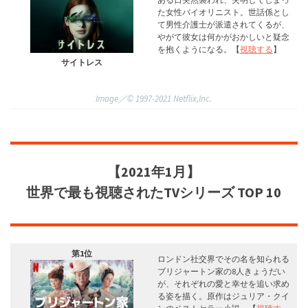
た女性バイオリニスト。世話係とし
て男性介護士が派遣されてくるが、
やがて彼女は何かがおかしいと疑念
を抱くようになる。【
視聴する
】
サイトレス
Image／©︎ 1997-2021 Netflix,Inc.
【2021年1月】
世界で最も視聴された
TVシリーズ
TOP 10
第1位
ロンドン社交界でその名を知られる
ブリジャートン家の8人きょうだい
が、それぞれの愛と幸せを追い求め
る姿を描く。原作はジュリア・クイ