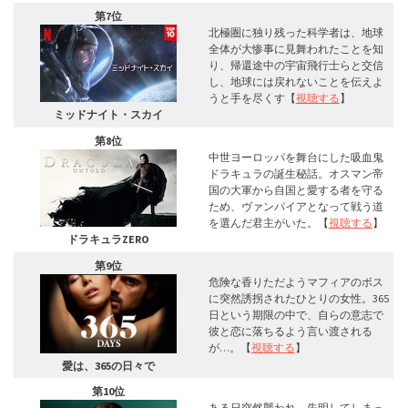
第7位
北極圏に独り残った科学者は、地球
全体が大惨事に見舞われたことを知
り、帰還途中の宇宙飛行士らと交信
し、地球には戻れないことを伝えよ
うと手を尽くす【
視聴する
】
ミッドナイト・スカイ
第8位
中世ヨーロッパを舞台にした吸血鬼
ドラキュラの誕生秘話。オスマン帝
国の大軍から自国と愛する者を守る
ため、ヴァンパイアとなって戦う道
を選んだ君主がいた。【
視聴する
】
ドラキュラZERO
第9位
危険な香りただようマフィアのボス
に突然誘拐されたひとりの女性。365
日という期限の中で、自らの意志で
彼と恋に落ちるよう言い渡される
が…。【
視聴する
】
愛は、365の日々で
第10位
ある日突然襲われ、失明してしまっ