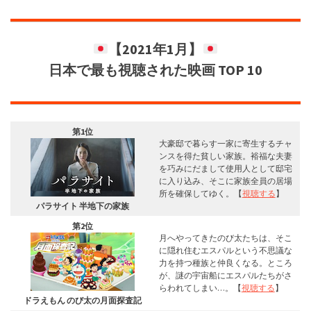
【2021年1月】
日本で最も視聴された映画 TOP 10
第1位
大豪邸で暮らす一家に寄生するチャ
ンスを得た貧しい家族。裕福な夫妻
を巧みにだまして使用人として邸宅
に入り込み、そこに家族全員の居場
所を確保してゆく。【
視聴する
】
パラサイト 半地下の家族
第2位
月へやってきたのび太たちは、そこ
に隠れ住むエスパルという不思議な
力を持つ種族と仲良くなる。ところ
が、謎の宇宙船にエスパルたちがさ
らわれてしまい…。【
視聴する
】
ドラえもん のび太の月面探査記