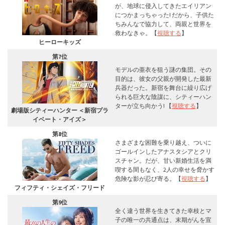
が、地球に侵入してきたエイリアン
につかまっちゃった! だから、子供た
ちみんなで協力して、両親と世界を
救わなきゃ。【
視聴する
】
ヒーローキッズ
第7位
モデルの亜衣を狙う謎の集団。その
目的は、彼女の父親が開発した最新
兵器だった。新宿を舞台に繰り広げ
られる巨大な陰謀に、シティーハン
ターが立ち向かう! 【
視聴する
】
劇場版シティーハンター ＜新宿プラ
イベート・アイズ＞
第8位
さまざまな困難を乗り越え、ついに
ゴールインしたアナスタシアとクリ
スチャン。だが、甘い新婚生活を満
喫する間もなく、2人の幸せを脅かす
危険な影が忍び寄る。【
視聴する
】
フィフティ・シェイズ・フリード
第9位
全く違う世界を生きてきた幸枝とマ
子の唯一の共通点は、末期がんを宣