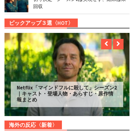
回収
ピックアップ３選〈HOT〉
Netflix「自由研究には向かない殺人」シー
ズン2 配信へ｜キャスト・登場人物・あらす
じ・原作情報まとめ
海外の反応〈新着〉