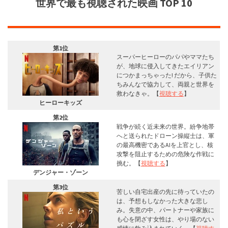
世界で最も視聴された映画 TOP 10
第1位
スーパーヒーローのパパやママたち
が、地球に侵入してきたエイリアン
につかまっちゃった! だから、子供た
ちみんなで協力して、両親と世界を
救わなきゃ。【
視聴する
】
ヒーローキッズ
第2位
戦争が続く近未来の世界。紛争地帯
へと送られたドローン操縦士は、軍
の最高機密であるAIを上官とし、核
攻撃を阻止するための危険な作戦に
挑む。【
視聴する
】
デンジャー・ゾーン
第3位
苦しい自宅出産の先に待っていたの
は、予想もしなかった大きな悲し
み。失意の中、パートナーや家族に
も心を閉ざす女性は、やり場のない