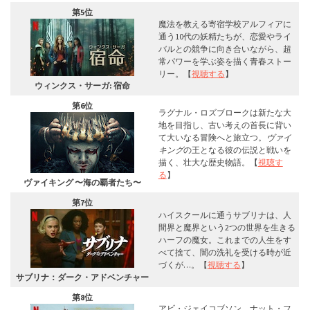
第5位
魔法を教える寄宿学校アルフィアに
通う10代の妖精たちが、恋愛やライ
バルとの競争に向き合いながら、超
常パワーを学ぶ姿を描く青春ストー
リー。【
視聴する
】
ウィンクス・サーガ: 宿命
第6位
ラグナル・ロズブロークは新たな大
地を目指し、古い考えの首長に背い
て大いなる冒険へと旅立つ。
ヴァイ
キング
の王となる彼の伝説と戦いを
描く、壮大な歴史物語。【
視聴す
る
】
ヴァイキング 〜海の覇者たち〜
第7位
ハイスクールに通うサブリナは、人
間界と魔界という2つの世界を生きる
ハーフの魔女。これまでの人生をす
べて捨て、闇の洗礼を受ける時が近
づくが…。【
視聴する
】
サブリナ：ダーク・アドベンチャー
第8位
アビ・ジェイコブソン、ナット・フ