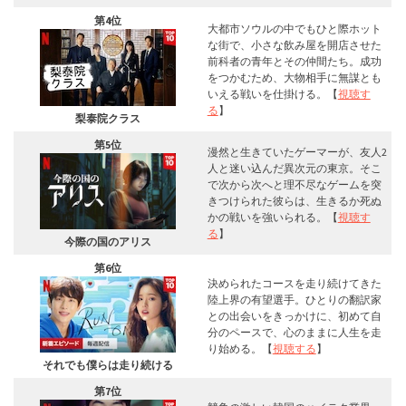
第4位
大都市ソウルの中でもひと際ホット
な街で、小さな飲み屋を開店させた
前科者の青年とその仲間たち。成功
をつかむため、大物相手に無謀とも
いえる戦いを仕掛ける。【
視聴す
る
】
梨泰院クラス
第5位
漫然と生きていたゲーマーが、友人2
人と迷い込んだ異次元の東京。そこ
で次から次へと理不尽なゲームを突
きつけられた彼らは、生きるか死ぬ
かの戦いを強いられる。【
視聴す
る
】
今際の国のアリス
第6位
決められたコースを走り続けてきた
陸上界の有望選手。ひとりの翻訳家
との出会いをきっかけに、初めて自
分のペースで、心のままに人生を走
り始める。【
視聴する
】
それでも僕らは走り続ける
第7位