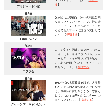
ンのベストセラー小説。【
視聴す
る
】
ブリジャートン家
第2位
父を陥れた裕福な一家への報復に乗
り出したアサン・ディオプ。怪盗紳
士アルセーヌ・ルパンのごとく、あ
くまでもスマートに計画を実行して
いく。【
視聴する
】
Lupin/ルパン
第3位
人生を変えた因縁の大会から30年以
上経った今、永遠のライバル、ジョ
ニーとダニエルが再び火花を散ら
す。名作映画「ベスト・キッド」の
続編シリーズ。【
視聴する
】
コブラ会
第4位
1950年代の児童養護施設で、人並外
れたチェスの才能を開花させた少女
は、依存症に苦しみながら、想像も
していなかった華やかなスターへの
道を歩いていく。【
視聴する
】
クイーンズ・ギャンビット