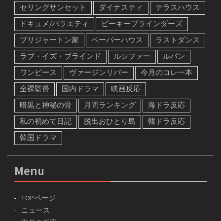
セリングサンセット
ダイナスティ
テラスハウス
ドキュメ/バラエティ
ピーキーブラインダーズ
ブリジャートン家
ペーパーハウス
ラストダンス
ラブ・イズ・ブラインド
ルシファー
ルパン
ワンピース
ヴァージンリバー
今月のコレ一本
全裸監督
国内ドラマ
映画反応
暗黒と神秘の骨
月間ランキング
海ドラ反応
私の初めて日記
脱出おひとり島
韓ドラ反応
韓国ドラマ
Menu
TOPページ
ニュース