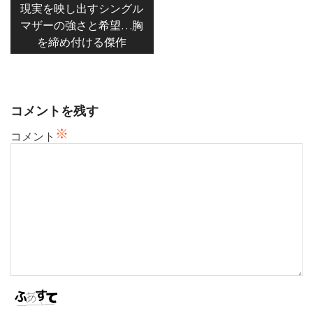
現実を映し出すシングル
ビ
マザーの強さと希望…胸
ゲ
を締め付ける傑作
ー
シ
ョ
ン
コメントを残す
※
コメント