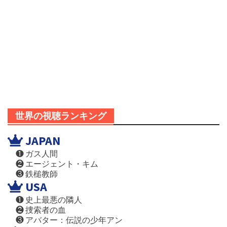
世界の視聴ランキング
JAPAN
❶ ガス人間
❷ エージェント・キム
❸ 鉄槌教師
USA
❶ 史上最悪の隣人
❷ 捜索者の血
❸ アバター：伝説の少年アン