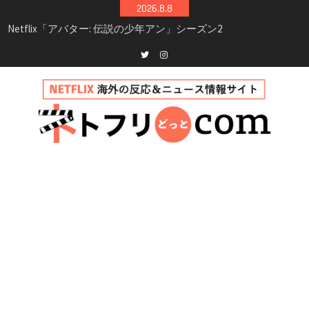
Skip
2026.8.8
シーズン3最新情報
to
Netflix映画「ボイスメールで恋をして」キャス
content
ト・登場人物・あらすじまとめ｜ゾーイ・ドゥ
イッチ主演ロマコメ
Netflix「ハウス・オブ・ギネス」シーズン2が更
Twitter
instagram
新決定！2027年撮影開始へ
兄弟大騒動のコメディ映画「リトル・ブラザ
ー」がNetflixで配信！─キャスト・あらすじ・
見どころまとめ