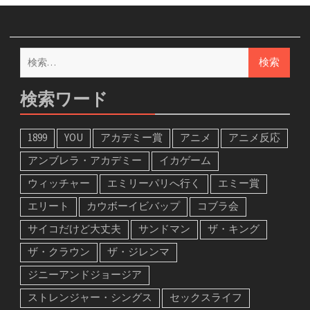
検
索:
検索ワード
1899
YOU
アカデミー賞
アニメ
アニメ反応
アンブレラ・アカデミー
イカゲーム
ウィッチャー
エミリーパリへ行く
エミー賞
エリート
カウボーイビバップ
コブラ会
サイコだけど大丈夫
サンドマン
ザ・キング
ザ・クラウン
ザ・ジレンマ
ジニーアンドジョージア
ストレンジャー・シングス
セックスライフ