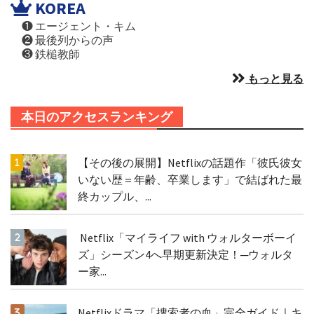
KOREA
❶ エージェント・キム
❷ 最後列からの声
❸ 鉄槌教師
もっと見る
本日のアクセスランキング
【その後の展開】Netflixの話題作「彼氏彼女
いない歴＝年齢、卒業します」で結ばれた最
終カップル、...
Netflix「マイライフ with ウォルターボーイ
ズ」シーズン4へ早期更新決定！─ウォルタ
ー家...
Netflixドラマ「捜索者の血」完全ガイド｜キ