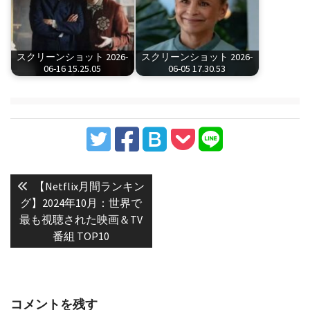
スクリーンショット 2026-
スクリーンショット 2026-
06-16 15.25.05
06-05 17.30.53
投
稿
Previous
【Netflix月間ランキン
post:
ナ
グ】2024年10月：世界で
最も視聴された映画＆TV
ビ
番組 TOP10
ゲ
ー
シ
ョ
コメントを残す