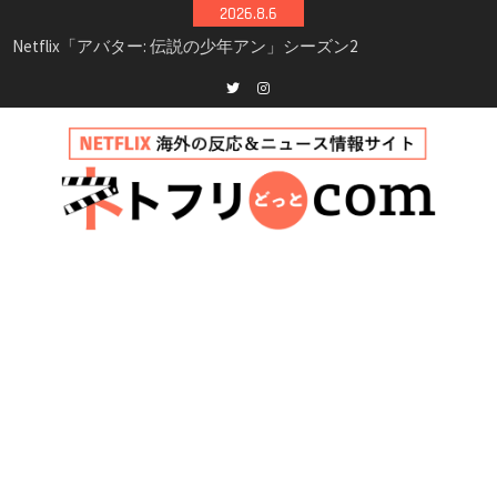
完全ガイド｜キャスト・登場人物・あらすじ・
Skip
2026.8.6
シーズン3最新情報
to
Netflix映画「ボイスメールで恋をして」キャス
content
ト・登場人物・あらすじまとめ｜ゾーイ・ドゥ
イッチ主演ロマコメ
Netflix「ハウス・オブ・ギネス」シーズン2が更
Twitter
instagram
新決定！2027年撮影開始へ
兄弟大騒動のコメディ映画「リトル・ブラザ
ー」がNetflixで配信！─キャスト・あらすじ・
見どころまとめ