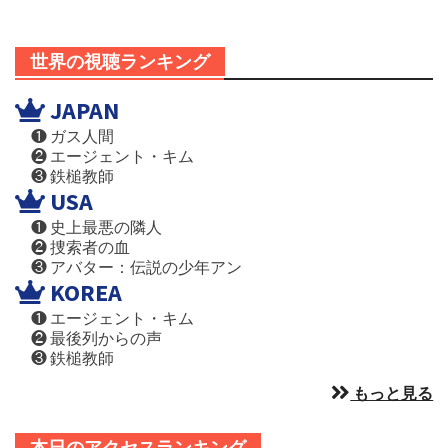
世界の視聴ランキング
JAPAN
❶ ガス人間
❷ エージェント・キム
❸ 鉄槌教師
USA
❶ 史上最悪の隣人
❷ 捜索者の血
❸ アバター：伝説の少年アン
KOREA
❶ エージェント・キム
❷ 最後列からの声
❸ 鉄槌教師
もっと見る
本日のアクセスランキング