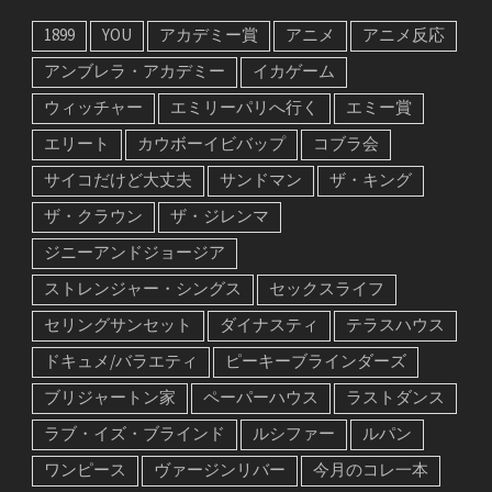
1899
YOU
アカデミー賞
アニメ
アニメ反応
アンブレラ・アカデミー
イカゲーム
ウィッチャー
エミリーパリへ行く
エミー賞
エリート
カウボーイビバップ
コブラ会
サイコだけど大丈夫
サンドマン
ザ・キング
ザ・クラウン
ザ・ジレンマ
ジニーアンドジョージア
ストレンジャー・シングス
セックスライフ
セリングサンセット
ダイナスティ
テラスハウス
ドキュメ/バラエティ
ピーキーブラインダーズ
ブリジャートン家
ペーパーハウス
ラストダンス
ラブ・イズ・ブラインド
ルシファー
ルパン
ワンピース
ヴァージンリバー
今月のコレ一本