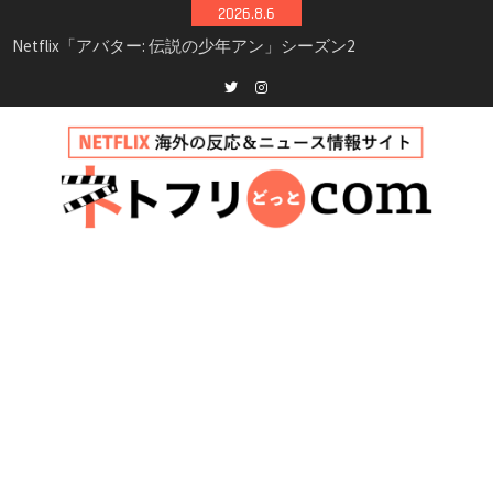
Skip
2026.8.6
シーズン3最新情報
to
Netflix映画「ボイスメールで恋をして」キャス
content
ト・登場人物・あらすじまとめ｜ゾーイ・ドゥ
イッチ主演ロマコメ
Netflix「ハウス・オブ・ギネス」シーズン2が更
Twitter
instagram
新決定！2027年撮影開始へ
兄弟大騒動のコメディ映画「リトル・ブラザ
ー」がNetflixで配信！─キャスト・あらすじ・
見どころまとめ