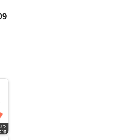
09
ショッ
.png