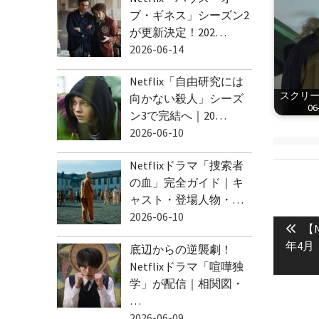
ブ・ギネス」シーズン2
が更新決定！202…
2026-06-14
Netflix「自由研究には
スクリーン
向かない殺人」シーズ
06
ン3で完結へ｜20…
2026-06-10
Netflixドラマ「捜索者
の血」完全ガイド｜キ
ャスト・登場人物・…
投
2026-06-10
Pre
稿
【N
pos
年4月
ナ
底辺からの逆襲劇！
Netflixドラマ「喧嘩独
ビ
学」が配信｜相関図・
ゲ
…
ー
2026-06-09