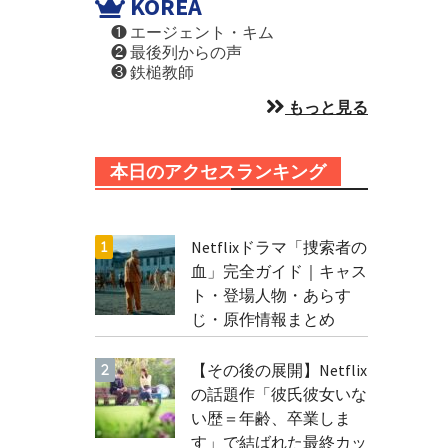
KOREA
❶ エージェント・キム
❷ 最後列からの声
❸ 鉄槌教師
もっと見る
本日のアクセスランキング
Netflixドラマ「捜索者の
血」完全ガイド｜キャス
ト・登場人物・あらす
じ・原作情報まとめ
【その後の展開】Netflix
の話題作「彼氏彼女いな
い歴＝年齢、卒業しま
す」で結ばれた最終カッ