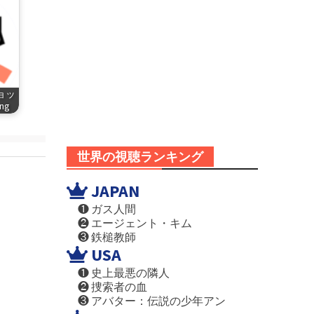
ショッ
png
世界の視聴ランキング
JAPAN
❶ ガス人間
❷ エージェント・キム
❸ 鉄槌教師
USA
❶ 史上最悪の隣人
❷ 捜索者の血
❸ アバター：伝説の少年アン