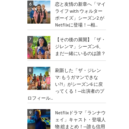
恋と友情の新章へ「マイ
ライフ with ウォルター
ボーイズ」シーズン2 が
Netflixに登場！─相...
【その後の展開】「ザ・
ジレンマ」シーズン6、
まだ一緒にいるのは誰？
刷新した「ザ・ジレン
マ: もうガマンできな
い?!」がシーズン6 に戻
ってくる！─出演者のプ
ロフィール...
Netflixドラマ「ランナウ
ェイ」キャスト・登場人
物 総まとめ！─誰も信用