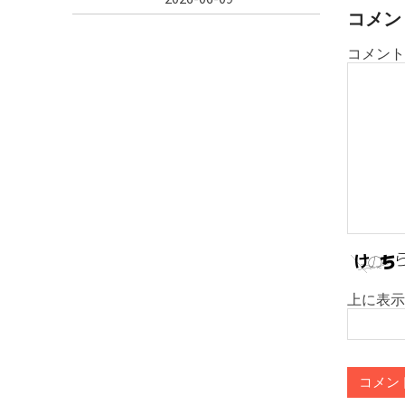
シ
コメン
ョ
コメント
ン
上に表示