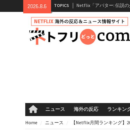
Skip
TOPICS
Netflix「アバター: 伝
2026.8.6
to
シーズン2 完全ガイド｜
content
登場人物・あらすじ・シ
情報
Netflix映画「ボイスメ
て」キャスト・登場人物
まとめ｜ゾーイ・ドゥイ
マコメ
Netflix「ハウス・オブ
ーズン2が更新決定！202
へ
兄弟大騒動のコメディ映
ル・ブラザー」がNetfli
キャスト・あらすじ・見
め
ニュース
海外の反応
ランキン
Home
Home
ニュース
【Netflix月間ランキング】