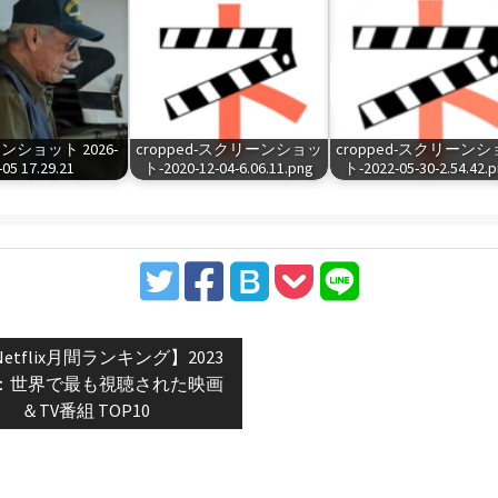
ショット 2026-
cropped-スクリーンショッ
cropped-スクリーン
-05 17.29.21
ト-2020-12-04-6.06.11.png
ト-2022-05-30-2.54.42.
vious
etflix月間ランキング】2023
t:
：世界で最も視聴された映画
＆TV番組 TOP10