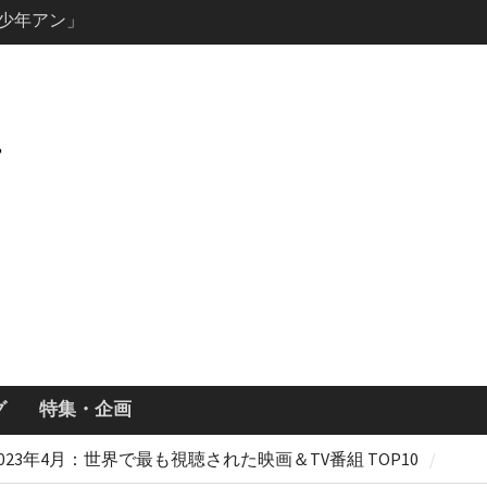
説の少年アン」
キャスト・
ーズン3最新
ールで恋をし
・あらすじ
ッチ主演ロ
・ギネス」シ
7年撮影開始
画「リト
xで配信！─
どころまと
グ
特集・企画
2023年4月：世界で最も視聴された映画＆TV番組 TOP10