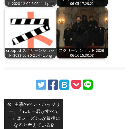
ト-2020-12-04-6.06.11-1.png
06-05 17.29.21
cropped-スクリーンショッ
スクリーンショット 2026-
ト-2022-05-30-2.54.42.png
06-16 15.30.53
投
稿
Previous
主演のペン・バッジリ
post:
ナ
ー、「YOU ー君がすべて
ー」はシーズン5が最後に
ビ
なると考えている!?
ゲ