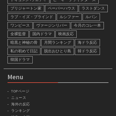
ブリジャートン家
ペーパーハウス
ラストダンス
ラブ・イズ・ブラインド
ルシファー
ルパン
ワンピース
ヴァージンリバー
今月のコレ一本
全裸監督
国内ドラマ
映画反応
暗黒と神秘の骨
月間ランキング
海ドラ反応
私の初めて日記
脱出おひとり島
韓ドラ反応
韓国ドラマ
Menu
TOPページ
ニュース
海外の反応
ランキング
特集・企画