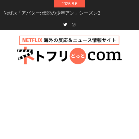
Skip
2026.8.6
to
Netflix映画「ボイスメールで恋をして」キャス
content
ト・登場人物・あらすじまとめ｜ゾーイ・ドゥ
イッチ主演ロマコメ
Netflix「ハウス・オブ・ギネス」シーズン2が更
Twitter
instagram
新決定！2027年撮影開始へ
兄弟大騒動のコメディ映画「リトル・ブラザ
ー」がNetflixで配信！─キャスト・あらすじ・
見どころまとめ