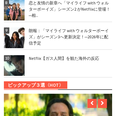
恋と友情の新章へ「マイライフ with ウォル
ターボーイズ」シーズン2 がNetflixに登場！
─相...
朗報：「マイライフ with ウォルターボーイ
ズ」がシーズン3へ更新決定！─2026年に配
信予定
Netflix【ガス人間】を観た海外の反応
ピックアップ３選〈HOT〉