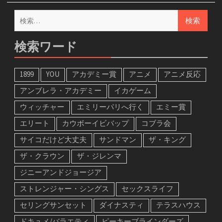
検
索:
検索ワード
1899
YOU
アカデミー賞
アニメ
アニメ反応
アンブレラ・アカデミー
イカゲーム
ウィッチャー
エミリーパリへ行く
エミー賞
エリート
カウボーイビバップ
コブラ会
サイコだけど大丈夫
サンドマン
ザ・キング
ザ・クラウン
ザ・ジレンマ
ジニーアンドジョージア
ストレンジャー・シングス
セックスライフ
セリングサンセット
ダイナスティ
テラスハウス
ドキュメ/バラエティ
ピーキーブラインダーズ