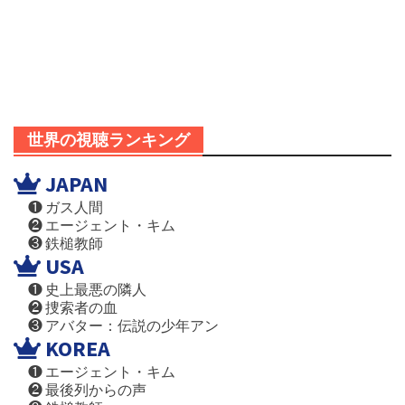
世界の視聴ランキング
JAPAN
❶ ガス人間
❷ エージェント・キム
❸ 鉄槌教師
USA
❶ 史上最悪の隣人
❷ 捜索者の血
❸ アバター：伝説の少年アン
KOREA
❶ エージェント・キム
❷ 最後列からの声