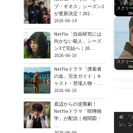
ブ・ギネス」シーズン2
スクリーン
が更新決定！202…
06
2026-06-14
Netflix「自由研究には
向かない殺人」シーズ
ン3で完結へ｜20…
2026-06-10
スクリーン
06
Netflixドラマ「捜索者
の血」完全ガイド｜キ
ャスト・登場人物・…
2026-06-10
底辺からの逆襲劇！
投
Netflixドラマ「喧嘩独
Pre
稿
「
学」が配信｜相関図・
pos
ン」シ
…
ナ
2026-06-09