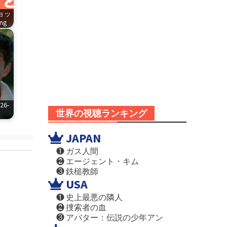
ショッ
png
6-
世界の視聴ランキング
JAPAN
❶ ガス人間
❷ エージェント・キム
❸ 鉄槌教師
USA
❶ 史上最悪の隣人
❷ 捜索者の血
❸ アバター：伝説の少年アン