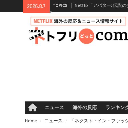
Skip
TOPICS
Netflix「アバター: 伝
2026.8.7
to
シーズン2 完全ガイド｜
content
登場人物・あらすじ・シー
情報
Netflix映画「ボイスメ
て」キャスト・登場人物
まとめ｜ゾーイ・ドゥイ
マコメ
Netflix「ハウス・オブ
ーズン2が更新決定！202
へ
兄弟大騒動のコメディ映
ル・ブラザー」がNetfli
キャスト・あらすじ・見
め
ニュース
海外の反応
ランキン
Home
Home
ニュース
「ネクスト・イン・ファッシ