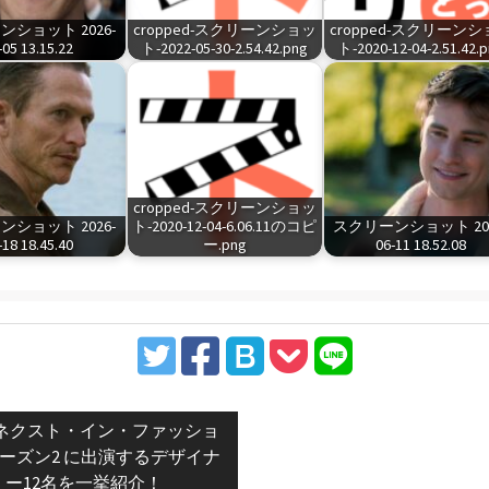
ショット 2026-
cropped-スクリーンショッ
cropped-スクリーン
-05 13.15.22
ト-2022-05-30-2.54.42.png
ト-2020-12-04-2.51.42.
cropped-スクリーンショッ
ショット 2026-
ト-2020-12-04-6.06.11のコピ
スクリーンショット 202
-18 18.45.40
ー.png
06-11 18.52.08
vious
ネクスト・イン・ファッショ
t:
ーズン2 に出演するデザイナ
ー12名を一挙紹介！