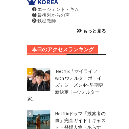
KOREA
❶ エージェント・キム
❷ 最後列からの声
❸ 鉄槌教師
もっと見る
本日のアクセスランキング
Netflix「マイライフ
with ウォルターボーイ
ズ」シーズン4へ早期更
新決定！─ウォルター
家...
Netflixドラマ「捜索者の
血」完全ガイド｜キャス
ト・登場人物・あらす