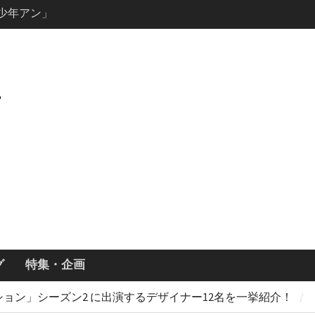
説の少年アン」
キャスト・
ズン3最新
ールで恋をし
・あらすじ
ッチ主演ロ
・ギネス」シ
7年撮影開始
画「リト
xで配信！─
どころまと
グ
特集・企画
ョン」シーズン2 に出演するデザイナー12名を一挙紹介！