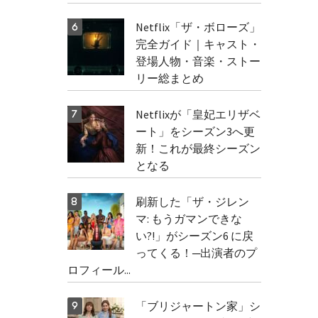
Netflix「ザ・ボローズ」
完全ガイド｜キャスト・
登場人物・音楽・ストー
リー総まとめ
Netflixが「皇妃エリザベ
ート」をシーズン3へ更
新！これが最終シーズン
となる
刷新した「ザ・ジレン
マ: もうガマンできな
い?!」がシーズン6 に戻
ってくる！─出演者のプ
ロフィール...
「ブリジャートン家」シ