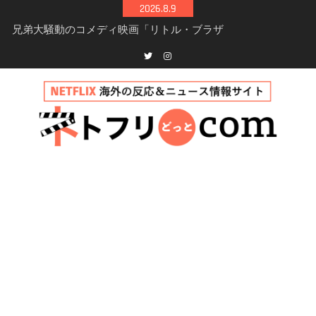
Skip
2026.8.9
to
兄弟大騒動のコメディ映画「リトル・ブラザ
content
ー」がNetflixで配信！─キャスト・あらすじ・
見どころまとめ
Netflix「アバター: 伝説の少年アン」シーズン2
Twitter
instagram
完全ガイド｜キャスト・登場人物・あらすじ・
シーズン3最新情報
Netflix映画「ボイスメールで恋をして」キャス
ト・登場人物・あらすじまとめ｜ゾーイ・ドゥ
イッチ主演ロマコメ
Netflix「ハウス・オブ・ギネス」シーズン2が更
新決定！2027年撮影開始へ