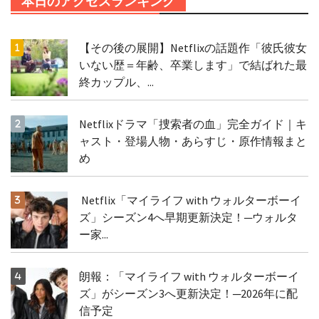
本日のアクセスランキング
【その後の展開】Netflixの話題作「彼氏彼女
いない歴＝年齢、卒業します」で結ばれた最
終カップル、...
Netflixドラマ「捜索者の血」完全ガイド｜キ
ャスト・登場人物・あらすじ・原作情報まと
め
Netflix「マイライフ with ウォルターボーイ
ズ」シーズン4へ早期更新決定！─ウォルタ
ー家...
朗報：「マイライフ with ウォルターボーイ
ズ」がシーズン3へ更新決定！─2026年に配
信予定