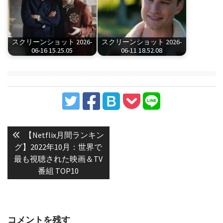
スクリーンショット 2026-
スクリーンショット 2026-
06-16 15.25.05
06-11 18.52.08
投
稿
Previous
【Netflix月間ランキン
post:
ナ
グ】2022年10月：世界で
最も視聴された映画＆TV
ビ
番組 TOP10
ゲ
ー
シ
ョ
コメントを残す