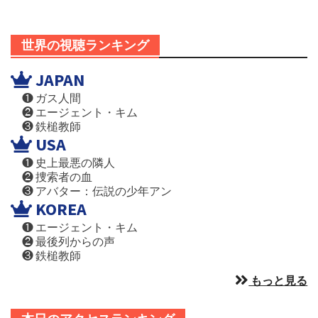
世界の視聴ランキング
JAPAN
❶ ガス人間
❷ エージェント・キム
❸ 鉄槌教師
USA
❶ 史上最悪の隣人
❷ 捜索者の血
❸ アバター：伝説の少年アン
KOREA
❶ エージェント・キム
❷ 最後列からの声
❸ 鉄槌教師
もっと見る