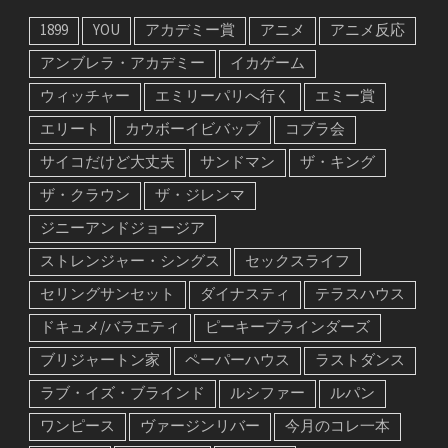
1899
YOU
アカデミー賞
アニメ
アニメ反応
アンブレラ・アカデミー
イカゲーム
ウィッチャー
エミリーパリへ行く
エミー賞
エリート
カウボーイビバップ
コブラ会
サイコだけど大丈夫
サンドマン
ザ・キング
ザ・クラウン
ザ・ジレンマ
ジニーアンドジョージア
ストレンジャー・シングス
セックスライフ
セリングサンセット
ダイナスティ
テラスハウス
ドキュメ/バラエティ
ピーキーブラインダーズ
ブリジャートン家
ペーパーハウス
ラストダンス
ラブ・イズ・ブラインド
ルシファー
ルパン
ワンピース
ヴァージンリバー
今月のコレ一本