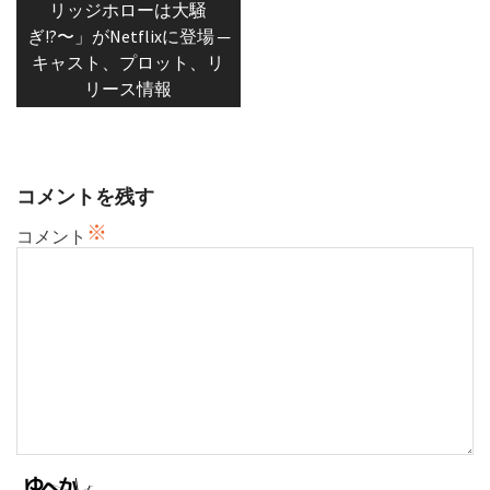
リッジホローは大騒
ビ
ぎ!?〜」がNetflixに登場 ─
ゲ
キャスト、プロット、リ
ー
リース情報
シ
ョ
ン
コメントを残す
※
コメント