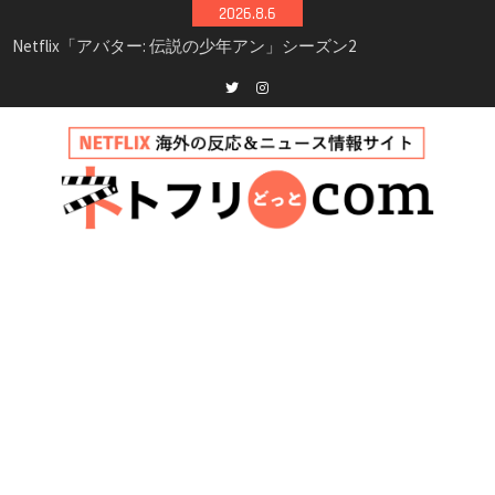
Skip
2026.8.6
to
Netflix映画「ボイスメールで恋をして」キャス
content
ト・登場人物・あらすじまとめ｜ゾーイ・ドゥ
イッチ主演ロマコメ
Netflix「ハウス・オブ・ギネス」シーズン2が更
Twitter
instagram
新決定！2027年撮影開始へ
兄弟大騒動のコメディ映画「リトル・ブラザ
ー」がNetflixで配信！─キャスト・あらすじ・
見どころまとめ