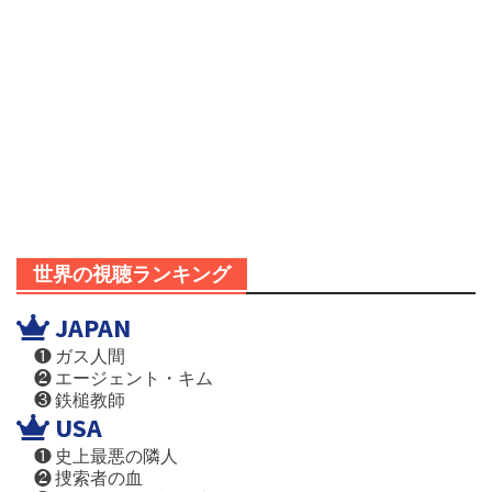
世界の視聴ランキング
JAPAN
❶ ガス人間
❷ エージェント・キム
❸ 鉄槌教師
USA
❶ 史上最悪の隣人
❷ 捜索者の血