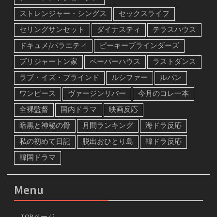
ストレンジャー・シングス
セックスライフ
セリングサンセット
ダイナスティ
テラスハウス
ドキュメ/バラエティ
ピーキーブラインダーズ
ブリジャートン家
ペーパーハウス
ラストダンス
ラブ・イズ・ブラインド
ルシファー
ルパン
ワンピース
ヴァージンリバー
今月のコレ一本
全裸監督
国内ドラマ
映画反応
暗黒と神秘の骨
月間ランキング
海ドラ反応
私の初めて日記
脱出おひとり島
韓ドラ反応
韓国ドラマ
Menu
TOPページ