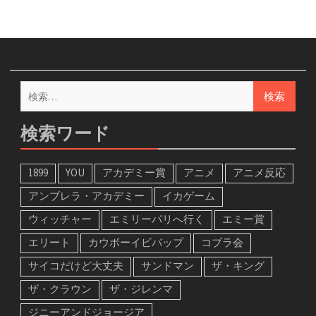
検
索:
検索ワード
1899
YOU
アカデミー賞
アニメ
アニメ反応
アンブレラ・アカデミー
イカゲーム
ウィッチャー
エミリーパリへ行く
エミー賞
エリート
カウボーイビバップ
コブラ会
サイコだけど大丈夫
サンドマン
ザ・キング
ザ・クラウン
ザ・ジレンマ
ジニーアンドジョージア