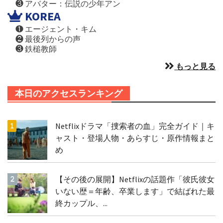
❸ アバター：伝説の少年アン
KOREA
❶ エージェント・キム
❷ 最後列からの声
❸ 鉄槌教師
もっと見る
本日のアクセスランキング
Netflixドラマ「捜索者の血」完全ガイド｜キ
ャスト・登場人物・あらすじ・原作情報まと
め
【その後の展開】Netflixの話題作「彼氏彼女
いない歴＝年齢、卒業します」で結ばれた最
終カップル、...