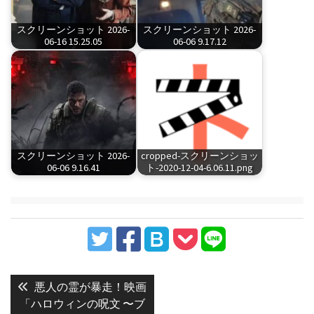
スクリーンショット 2026-
スクリーンショット 2026-
06-16 15.25.05
06-06 9.17.12
スクリーンショット 2026-
cropped-スクリーンショッ
06-06 9.16.41
ト-2020-12-04-6.06.11.png
投
稿
Previous
悪人の霊が暴走！映画
post:
ナ
「ハロウィンの呪文 〜ブ