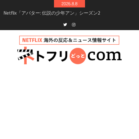
Skip
2026.8.8
シーズン3最新情報
to
Netflix映画「ボイスメールで恋をして」キャス
content
ト・登場人物・あらすじまとめ｜ゾーイ・ドゥ
イッチ主演ロマコメ
Netflix「ハウス・オブ・ギネス」シーズン2が更
Twitter
instagram
新決定！2027年撮影開始へ
兄弟大騒動のコメディ映画「リトル・ブラザ
ー」がNetflixで配信！─キャスト・あらすじ・
見どころまとめ