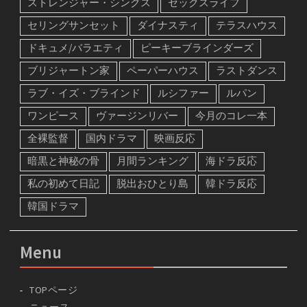
ストレンジャー・シングス
セックスライフ
セリングサンセット
ダイナスティ
テラスハウス
ドキュメ/バラエティ
ピーキーブラインダーズ
ブリジャートン家
ペーパーハウス
ラストダンス
ラブ・イズ・ブラインド
ルシファー
ルパン
ワンピース
ヴァージンリバー
今月のコレ一本
全裸監督
国内ドラマ
映画反応
暗黒と神秘の骨
月間ランキング
海ドラ反応
私の初めて日記
脱出おひとり島
韓ドラ反応
韓国ドラマ
Menu
TOPページ
ニュース