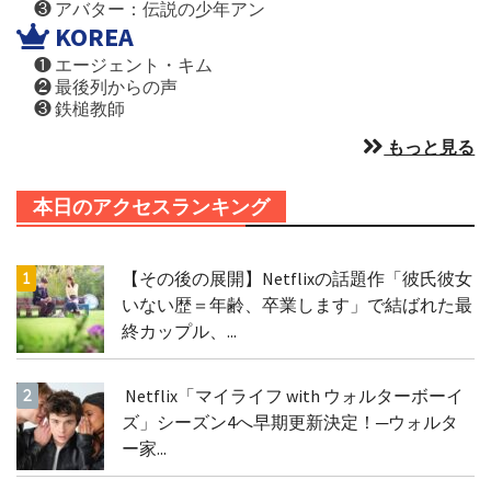
❸ アバター：伝説の少年アン
KOREA
❶ エージェント・キム
❷ 最後列からの声
❸ 鉄槌教師
もっと見る
本日のアクセスランキング
【その後の展開】Netflixの話題作「彼氏彼女
いない歴＝年齢、卒業します」で結ばれた最
終カップル、...
Netflix「マイライフ with ウォルターボーイ
ズ」シーズン4へ早期更新決定！─ウォルタ
ー家...