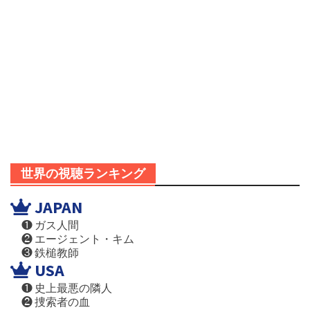
世界の視聴ランキング
JAPAN
❶ ガス人間
❷ エージェント・キム
❸ 鉄槌教師
USA
❶ 史上最悪の隣人
❷ 捜索者の血