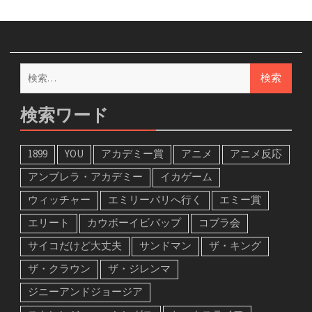
検
索:
検索ワード
1899
YOU
アカデミー賞
アニメ
アニメ反応
アンブレラ・アカデミー
イカゲーム
ウィッチャー
エミリーパリへ行く
エミー賞
エリート
カウボーイビバップ
コブラ会
サイコだけど大丈夫
サンドマン
ザ・キング
ザ・クラウン
ザ・ジレンマ
ジニーアンドジョージア