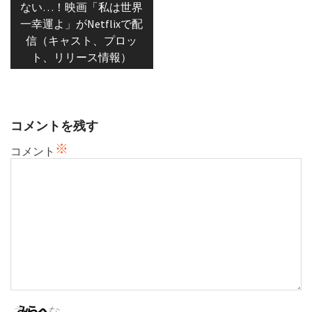
post:
ナ
ない…！映画「私は世界
一幸運よ」がNetflixで配
ビ
信（キャスト、プロッ
ゲ
ト、リリース情報）
ー
シ
ョ
ン
コメントを残す
※
コメント