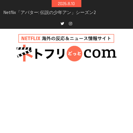
Skip
2026.8.10
シーズン3最新情報
to
Netflix映画「ボイスメールで恋をして」キャス
content
ト・登場人物・あらすじまとめ｜ゾーイ・ドゥ
イッチ主演ロマコメ
Netflix「ハウス・オブ・ギネス」シーズン2が更
Twitter
instagram
新決定！2027年撮影開始へ
兄弟大騒動のコメディ映画「リトル・ブラザ
ー」がNetflixで配信！─キャスト・あらすじ・
見どころまとめ