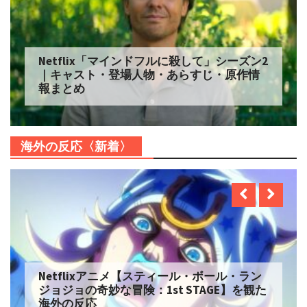
Netflix「マインドフルに殺して」シーズン2
｜キャスト・登場人物・あらすじ・原作情
報まとめ
海外の反応〈新着〉
Netflixアニメ【スティール・ボール・ラン
ジョジョの奇妙な冒険：1st STAGE】を観た
海外の反応