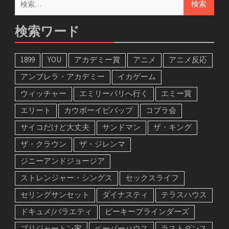
索:
検索ワード
1899
YOU
アカデミー賞
アニメ
アニメ反応
アンブレラ・アカデミー
イカゲーム
ウィッチャー
エミリーパリへ行く
エミー賞
エリート
カウボーイビバップ
コブラ会
サイコだけど大丈夫
サンドマン
ザ・キング
ザ・クラウン
ザ・ジレンマ
ジニーアンドジョージア
ストレンジャー・シングス
セックスライフ
セリングサンセット
ダイナスティ
テラスハウス
ドキュメ/バラエティ
ピーキーブラインダーズ
ブリジャートン家
ペーパーハウス
ラストダンス