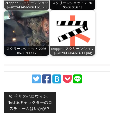
cropped-スクリーンショッ
スクリーンショット 2026-
ト-2020-12-04-6.06.11-1.png
06-06 9.16.41
スクリーンショット 2026-
cropped-スクリーンショッ
06-06 9.17.12
ト-2020-12-04-6.06.11.png
投
稿
Previous
今年のハロウィン、
post:
ナ
Netflixキャラクターのコ
スチュームはいかが？
ビ