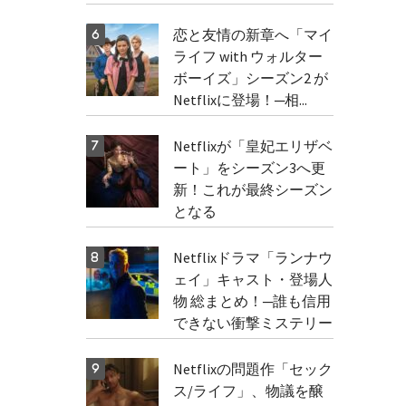
恋と友情の新章へ「マイ
ライフ with ウォルター
ボーイズ」シーズン2 が
Netflixに登場！─相...
Netflixが「皇妃エリザベ
ート」をシーズン3へ更
新！これが最終シーズン
となる
Netflixドラマ「ランナウ
ェイ」キャスト・登場人
物 総まとめ！─誰も信用
できない衝撃ミステリー
Netflixの問題作「セック
ス/ライフ」、物議を醸