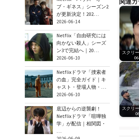
関連カ
ブ・ギネス」シーズン2
が更新決定！202…
2026-06-14
Netflix「自由研究には
向かない殺人」シーズ
ン3で完結へ｜20…
スクリーン
2026-06-10
06
Netflixドラマ「捜索者
の血」完全ガイド｜キ
ャスト・登場人物・…
2026-06-10
底辺からの逆襲劇！
スクリーン
06
Netflixドラマ「喧嘩独
学」が配信｜相関図・
…
2026-06-09