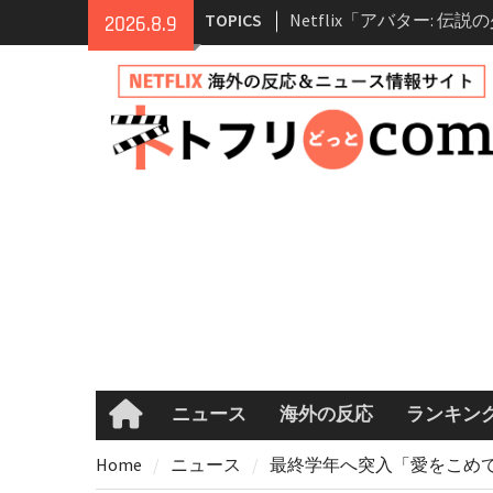
Skip
TOPICS
Netflix「アバター: 伝
2026.8.9
to
シーズン2 完全ガイド｜
content
登場人物・あらすじ・シ
情報
Netflix映画「ボイスメ
て」キャスト・登場人物
まとめ｜ゾーイ・ドゥイ
マコメ
Netflix「ハウス・オブ
ーズン2が更新決定！202
へ
兄弟大騒動のコメディ映
ル・ブラザー」がNetfli
キャスト・あらすじ・見
め
ニュース
海外の反応
ランキン
Home
Home
ニュース
最終学年へ突入「愛をこめて