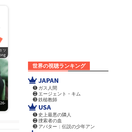
ショッ
.png
世界の視聴ランキング
JAPAN
❶ ガス人間
❷ エージェント・キム
❸ 鉄槌教師
6-
USA
❶ 史上最悪の隣人
❷ 捜索者の血
❸ アバター：伝説の少年アン