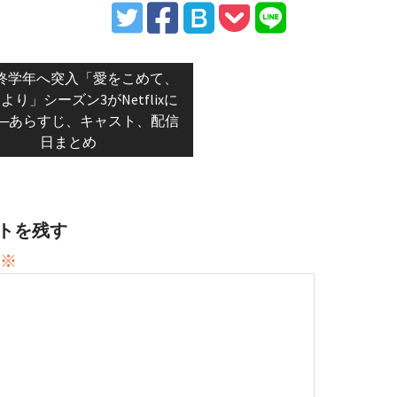
vious
終学年へ突入「愛をこめて、
t:
より」シーズン3がNetflixに
─あらすじ、キャスト、配信
日まとめ
トを残す
※