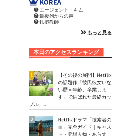
KOREA
❶ エージェント・キム
❷ 最後列からの声
❸ 鉄槌教師
もっと見る
本日のアクセスランキング
【その後の展開】Netflix
の話題作「彼氏彼女いな
い歴＝年齢、卒業しま
す」で結ばれた最終カッ
プル、...
Netflixドラマ「捜索者の
血」完全ガイド｜キャス
ト・登場人物・あらす