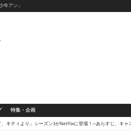
説の少年アン」
キャスト・
ーズン3最新
ールで恋をし
・あらすじ
ッチ主演ロ
・ギネス」シ
7年撮影開始
画「リト
xで配信！─
どころまと
グ
特集・企画
、キティより」シーズン3がNetflixに登場！─あらすじ、キ