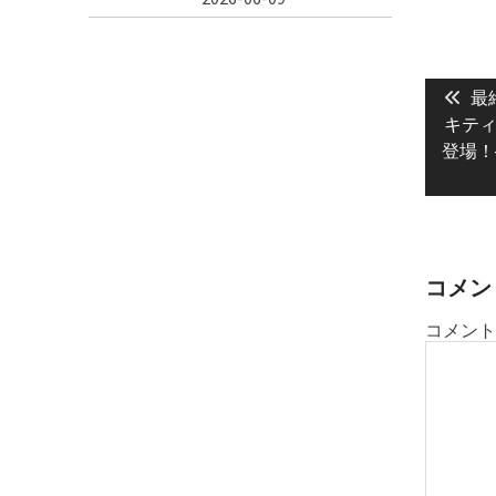
投
Pre
稿
最
pos
キティ
ナ
登場！
ビ
ゲ
ー
シ
ョ
コメン
ン
コメント