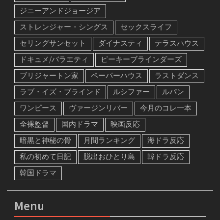
ジニーアンドジョージア
ストレンジャー・シングス
セックスライフ
セリングサンセット
ダイナスティ
テラスハウス
ドキュメ/バラエティ
ピーキーブラインダーズ
ブリジャートン家
ペーパーハウス
ラストダンス
ラブ・イズ・ブラインド
ルシファー
ルパン
ワンピース
ヴァージンリバー
今月のコレ一本
全裸監督
国内ドラマ
映画反応
暗黒と神秘の骨
月間ランキング
海ドラ反応
私の初めて日記
脱出おひとり島
韓ドラ反応
韓国ドラマ
Menu