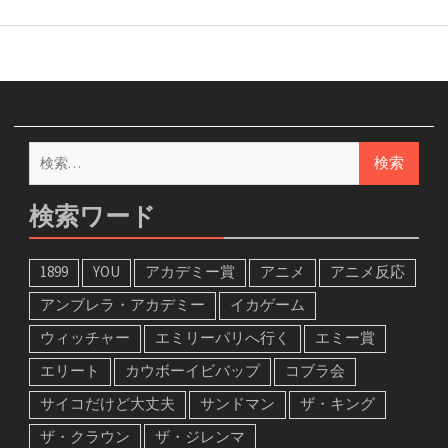
検
索:
検索ワード
1899
YOU
アカデミー賞
アニメ
アニメ反応
アンブレラ・アカデミー
イカゲーム
ウィッチャー
エミリーパリへ行く
エミー賞
エリート
カウボーイビバップ
コブラ会
サイコだけど大丈夫
サンドマン
ザ・キング
ザ・クラウン
ザ・ジレンマ