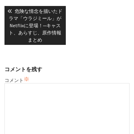
投
稿
Previous
危険な情念を描いたド
post:
ナ
ラマ「ウラジミール」が
Netflixに登場！─キャス
ビ
ト、あらすじ、原作情報
ゲ
まとめ
ー
シ
ョ
ン
コメントを残す
※
コメント