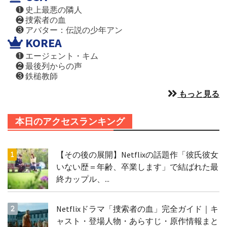
❶ 史上最悪の隣人
❷ 捜索者の血
❸ アバター：伝説の少年アン
KOREA
❶ エージェント・キム
❷ 最後列からの声
❸ 鉄槌教師
もっと見る
本日のアクセスランキング
【その後の展開】Netflixの話題作「彼氏彼女
いない歴＝年齢、卒業します」で結ばれた最
終カップル、...
Netflixドラマ「捜索者の血」完全ガイド｜キ
ャスト・登場人物・あらすじ・原作情報まと