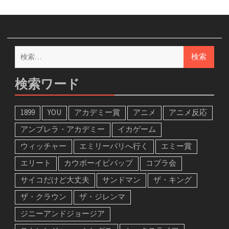
検
索:
検索ワード
1899
YOU
アカデミー賞
アニメ
アニメ反応
アンブレラ・アカデミー
イカゲーム
ウィッチャー
エミリーパリへ行く
エミー賞
エリート
カウボーイビバップ
コブラ会
サイコだけど大丈夫
サンドマン
ザ・キング
ザ・クラウン
ザ・ジレンマ
ジニーアンドジョージア