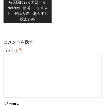
ら天国に行く方法」が
ビ
Netflixに登場！─キャス
ゲ
ト、登場人物、あらすじ
ー
総まとめ
シ
ョ
ン
コメントを残す
※
コメント