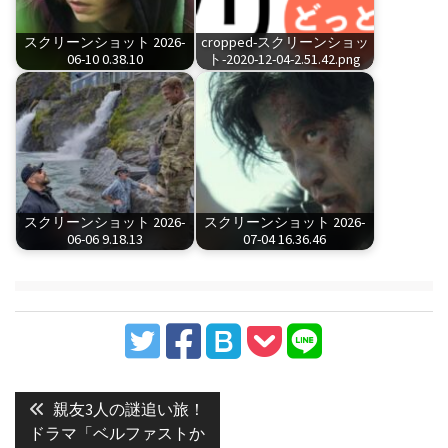
スクリーンショット 2026-
cropped-スクリーンショッ
06-10 0.38.10
ト-2020-12-04-2.51.42.png
スクリーンショット 2026-
スクリーンショット 2026-
06-06 9.18.13
07-04 16.36.46
投
稿
Previous
親友3人の謎追い旅！
post:
ナ
ドラマ「ベルファストか