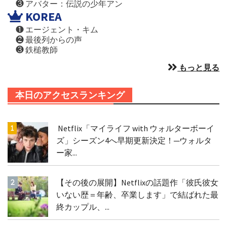
❸ アバター：伝説の少年アン
KOREA
❶ エージェント・キム
❷ 最後列からの声
❸ 鉄槌教師
もっと見る
本日のアクセスランキング
Netflix「マイライフ with ウォルターボーイ
ズ」シーズン4へ早期更新決定！─ウォルタ
ー家...
【その後の展開】Netflixの話題作「彼氏彼女
いない歴＝年齢、卒業します」で結ばれた最
終カップル、...