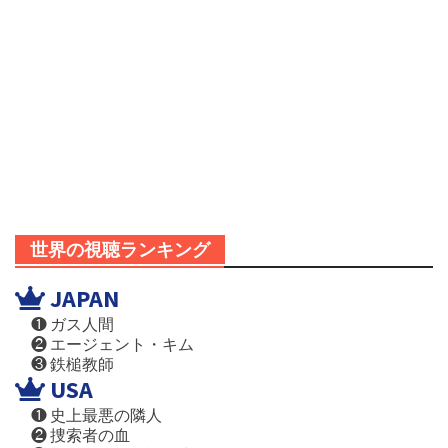
世界の視聴ランキング
JAPAN
❶ ガス人間
❷ エージェント・キム
❸ 鉄槌教師
USA
❶ 史上最悪の隣人
❷ 捜索者の血