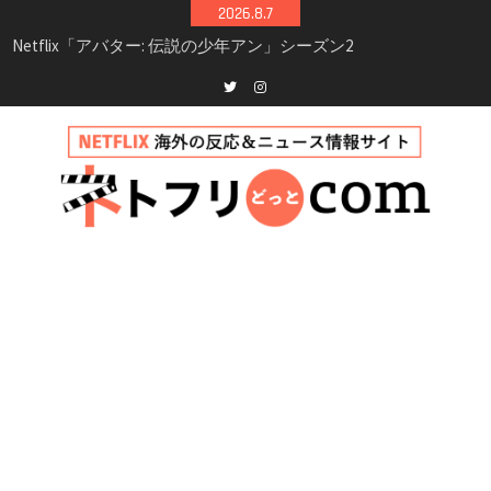
Skip
2026.8.7
to
Netflix映画「ボイスメールで恋をして」キャス
content
ト・登場人物・あらすじまとめ｜ゾーイ・ドゥ
イッチ主演ロマコメ
Netflix「ハウス・オブ・ギネス」シーズン2が更
Twitter
instagram
新決定！2027年撮影開始へ
兄弟大騒動のコメディ映画「リトル・ブラザ
ー」がNetflixで配信！─キャスト・あらすじ・
見どころまとめ