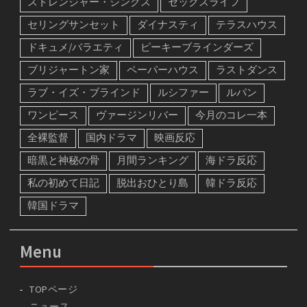
ストレンジャー・シングス
セックスライフ
セリングサンセット
ダイナスティ
テラスハウス
ドキュメ/バラエティ
ピーキーブラインダーズ
ブリジャートン家
ペーパーハウス
ラストダンス
ラブ・イズ・ブラインド
ルシファー
ルパン
ワンピース
ヴァージンリバー
今月のコレ一本
全裸監督
国内ドラマ
映画反応
暗黒と神秘の骨
月間ランキング
海ドラ反応
私の初めて日記
脱出おひとり島
韓ドラ反応
韓国ドラマ
Menu
TOPページ
ニュース