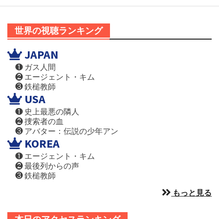
世界の視聴ランキング
JAPAN
❶ ガス人間
❷ エージェント・キム
❸ 鉄槌教師
USA
❶ 史上最悪の隣人
❷ 捜索者の血
❸ アバター：伝説の少年アン
KOREA
❶ エージェント・キム
❷ 最後列からの声
❸ 鉄槌教師
もっと見る