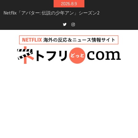
Skip
2026.8.9
シーズン3最新情報
to
Netflix映画「ボイスメールで恋をして」キャス
content
ト・登場人物・あらすじまとめ｜ゾーイ・ドゥ
イッチ主演ロマコメ
Netflix「ハウス・オブ・ギネス」シーズン2が更
Twitter
instagram
新決定！2027年撮影開始へ
兄弟大騒動のコメディ映画「リトル・ブラザ
ー」がNetflixで配信！─キャスト・あらすじ・
見どころまとめ