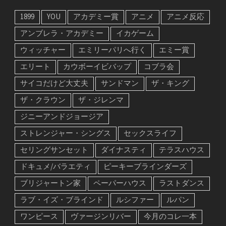
1899
YOU
アカデミー賞
アニメ
アニメ反応
アンブレラ・アカデミー
イカゲーム
ウィッチャー
エミリーパリへ行く
エミー賞
エリート
カウボーイビバップ
コブラ会
サイコだけど大丈夫
サンドマン
ザ・キング
ザ・クラウン
ザ・ジレンマ
ジニーアンドジョージア
ストレンジャー・シングス
セックスライフ
セリングサンセット
ダイナスティ
テラスハウス
ドキュメ/バラエティ
ピーキーブラインダーズ
ブリジャートン家
ペーパーハウス
ラストダンス
ラブ・イズ・ブラインド
ルシファー
ルパン
ワンピース
ヴァージンリバー
今月のコレ一本