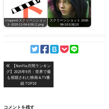
cropped-スクリーンショッ
スクリーンショット 2026-
ト-2020-12-04-6.06.11.png
06-10 0.38.10
投
稿
Previous
【Netflix月間ランキン
post:
ナ
グ】2025年9月：世界で最
も視聴された映画＆TV番
ビ
組 TOP10
ゲ
ー
シ
ョ
コメントを残す