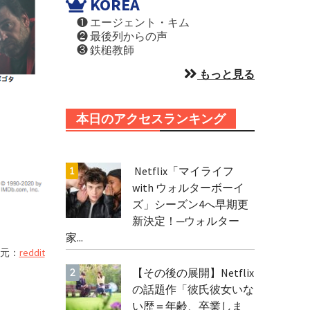
KOREA
❶ エージェント・キム
❷ 最後列からの声
❸ 鉄槌教師
もっと見る
本日のアクセスランキング
Netflix「マイライフ
with ウォルターボーイ
ズ」シーズン4へ早期更
新決定！─ウォルター
家...
元：
reddit
【その後の展開】Netflix
の話題作「彼氏彼女いな
い歴＝年齢、卒業しま