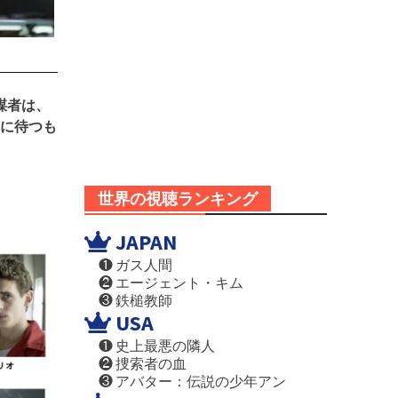
謀者は、
に待つも
世界の視聴ランキング
JAPAN
❶ ガス人間
❷ エージェント・キム
❸ 鉄槌教師
USA
❶ 史上最悪の隣人
❷ 捜索者の血
❸ アバター：伝説の少年アン