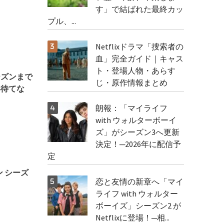
す」で結ばれた最終カッ
プル、...
Netflixドラマ「捜索者の
血」完全ガイド｜キャス
ト・登場人物・あらす
ーズンまで
じ・原作情報まとめ
年待てな
朗報：「マイライフ
with ウォルターボーイ
ズ」がシーズン3へ更新
決定！─2026年に配信予
定
ン シーズ
恋と友情の新章へ「マイ
ライフ with ウォルター
ボーイズ」シーズン2 が
Netflixに登場！─相...