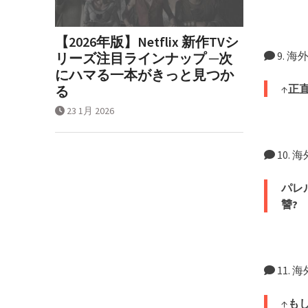
【2026年版】Netflix 新作TVシ
9. 
リーズ注目ラインナップ ─次
にハマる一本がきっと見つか
↑
正
る
23 1月 2026
10.
パレ
讐?
11.
↑
も