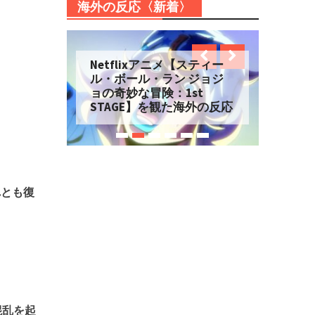
海外の反応〈新着〉
Netflixアニメ【スティー
ル・ボール・ラン ジョジ
ョの奇妙な冒険：1st
STAGE】を観た海外の反応
れとも復
混乱を起