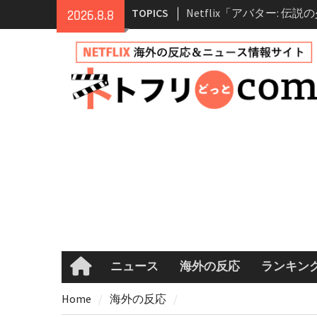
登場人物・あらすじ・シ
Skip
TOPICS
2026.8.8
情報
to
Netflix映画「ボイスメ
content
て」キャスト・登場人物
まとめ｜ゾーイ・ドゥイ
マコメ
Netflix「ハウス・オブ
ーズン2が更新決定！202
へ
兄弟大騒動のコメディ映
ル・ブラザー」がNetfli
キャスト・あらすじ・見
め
ニュース
海外の反応
ランキン
Home
Home
海外の反応