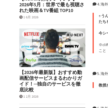
2026年5月：世界で最も視聴さ
4. 
れた映画＆TV番組 TOP10
↑
う
1 6月 2026
たち
今シ
※c
こと
【2026年最新版】おすすめ動
5. 
画配信サービスまるわかりガ
イド！─独自のサービスを徹
教授
底比較
1 2月 2026