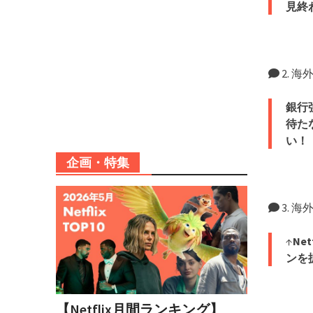
見終
2. 
銀行
待た
い！
企画・特集
3. 
↑
Ne
ンを
【Netflix月間ランキング】