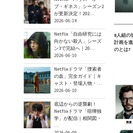
ブ・ギネス」シーズン2
が更新決定！202…
2026-06-14
Netflix「自由研究には
8人組の
向かない殺人」シーズ
計画を進
ン3で完結へ｜20…
のとは?
2026-06-10
Netflixドラマ「捜索者
の血」完全ガイド｜キ
ャスト・登場人物・…
2026-06-10
底辺からの逆襲劇！
Netflixドラマ「喧嘩独
学」が配信｜相関図・
…
2026-06-09