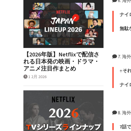
6. 
ナイ
無駄
【2026年版】Netflixで配信さ
7. 
れる日本発の映画・ドラマ・
アニメ注目作まとめ
↑
そ
1 2月 2026
ナイ
8. 
7話