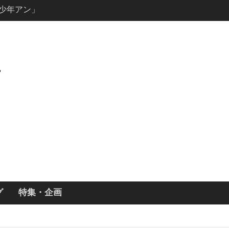
ーズン3最新
ールで恋をし
・あらすじ
ッチ主演ロ
・ギネス」シ
7年撮影開始
画「リト
xで配信！─
どころまと
グ
特集・企画