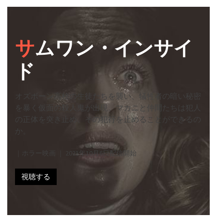
サ
ムワン・インサイ
ド
オズボーン高校の生徒たちを襲い、犠牲者の暗い秘密
を暴く仮面の殺人鬼が出現。マカニと仲間たちは犯人
の正体を突き止め、その犯行を止めることができるの
か。
｜ホラー映画 ｜ 2021年10月6日配信開始
視聴する