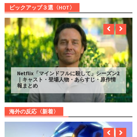
ピックアップ３選〈HOT〉
Netflix「自由研究には向かない殺人」シー
ズン2 配信へ｜キャスト・登場人物・あらす
じ・原作情報まとめ
海外の反応〈新着〉