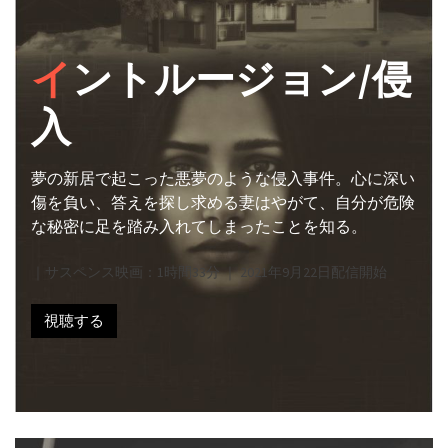
イ
ントルージョン/侵
入
夢の新居で起こった悪夢のような侵入事件。心に深い
傷を負い、答えを探し求める妻はやがて、自分が危険
な秘密に足を踏み入れてしまったことを知る。
｜サスペンス映画：1時間33分 ｜ 2021年9月22日配信開始
視聴する