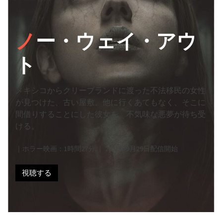
ノ
ー・ウェイ・アウ
ト
メキシコからクリーブランドに渡った不法移民の女性
が見つけた、古い屋敷。他に行くあてもなく、そこに
間借りすることにした彼女を、不気味な悪夢が待ち受
ける。
｜ホラー映画：1時間27分 ｜ 2021年9月29日配信開始
視聴する