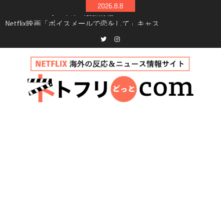
Skip
2026.8.8
to
Netflix映画「ボイスメールで恋をして」キャス
content
ト・登場人物・あらすじまとめ｜ゾーイ・ドゥ
イッチ主演ロマコメ
Netflix「ハウス・オブ・ギネス」シーズン2が更
Twitter
instagram
新決定！2027年撮影開始へ
兄弟大騒動のコメディ映画「リトル・ブラザ
ー」がNetflixで配信！─キャスト・あらすじ・
見どころまとめ
Netflix「アバター: 伝説の少年アン」シーズン2
完全ガイド｜キャスト・登場人物・あらすじ・
シーズン3最新情報