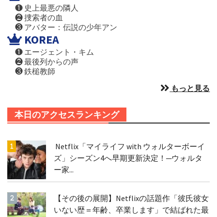
❶ 史上最悪の隣人
❷ 捜索者の血
❸ アバター：伝説の少年アン
KOREA
❶ エージェント・キム
❷ 最後列からの声
❸ 鉄槌教師
もっと見る
本日のアクセスランキング
Netflix「マイライフ with ウォルターボーイ
ズ」シーズン4へ早期更新決定！─ウォルタ
ー家...
【その後の展開】Netflixの話題作「彼氏彼女
いない歴＝年齢、卒業します」で結ばれた最