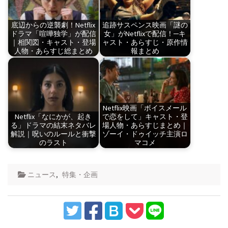
底辺からの逆襲劇！Netflix
追跡サスペンス映画「謎の
ドラマ「喧嘩独学」が配信
女」がNetflixで配信！─キ
｜相関図・キャスト・登場
ャスト・あらすじ・原作情
人物・あらすじ総まとめ
報まとめ
Netflix映画「ボイスメール
Netflix「なにかが、起き
で恋をして」キャスト・登
る」ドラマの結末ネタバレ
場人物・あらすじまとめ｜
解説｜呪いのルールと衝撃
ゾーイ・ドゥイッチ主演ロ
のラスト
マコメ
ニュース
,
特集・企画