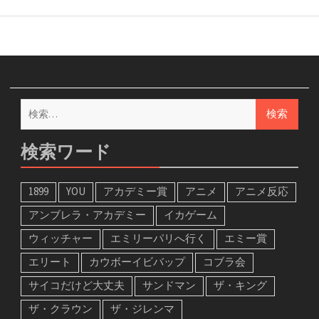
検
索:
検索ワード
1899
YOU
アカデミー賞
アニメ
アニメ反応
アンブレラ・アカデミー
イカゲーム
ウィッチャー
エミリーパリへ行く
エミー賞
エリート
カウボーイビバップ
コブラ会
サイコだけど大丈夫
サンドマン
ザ・キング