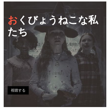
お
くびょうねこな私
たち
ふしぎな魔法(まほう)に、しゃべる動物たち。12才の
お誕生日に素敵なプレゼントをもらったウィラは、親
友たちといっしょに思わぬ大ぼうけんのとびらを開
く。
｜キッズTV番組：シーズン1（全9話） ｜ 2021年10月1日配信
開始
視聴する