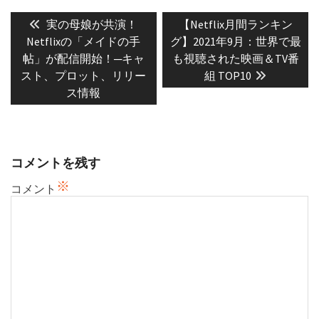
投
稿
Previous
Next
実の母娘が共演！
【Netflix月間ランキン
post:
post:
ナ
Netflixの「メイドの手
グ】2021年9月：世界で最
帖」が配信開始！─キャ
も視聴された映画＆TV番
ビ
スト、プロット、リリー
組 TOP10
ゲ
ス情報
ー
シ
ョ
ン
コメントを残す
※
コメント