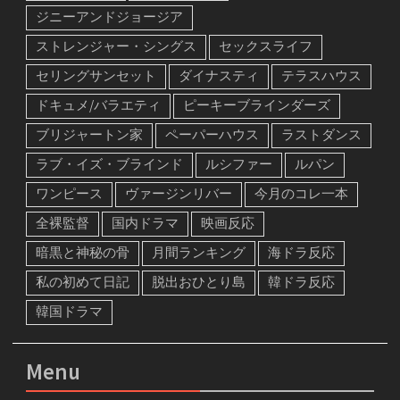
ザ・クラウン
ザ・ジレンマ
ジニーアンドジョージア
ストレンジャー・シングス
セックスライフ
セリングサンセット
ダイナスティ
テラスハウス
ドキュメ/バラエティ
ピーキーブラインダーズ
ブリジャートン家
ペーパーハウス
ラストダンス
ラブ・イズ・ブラインド
ルシファー
ルパン
ワンピース
ヴァージンリバー
今月のコレ一本
全裸監督
国内ドラマ
映画反応
暗黒と神秘の骨
月間ランキング
海ドラ反応
私の初めて日記
脱出おひとり島
韓ドラ反応
韓国ドラマ
Menu