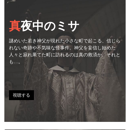
真
夜中のミサ
謎めいた若き神父が現れた小さな町で起こる、信じら
れない奇跡や不気味な怪事件。神父を妄信し始めた
人々と寂れ果てた町に訪れるのは真の救済か、それと
も…。
｜TVホラー：全7話（限定シリーズ） ｜ 2021年9月24日配信開
始
視聴する