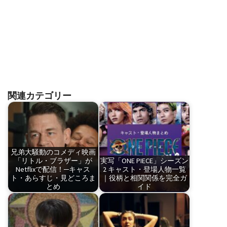
関連カテゴリー
兄弟大騒動のコメディ映画
「リトル・ブラザー」が
実写「ONE PIECE」シーズン
Netflixで配信！─キャス
2 キャスト・登場人物一覧
ト・あらすじ・見どころま
｜役柄と相関関係を完全ガ
とめ
イド