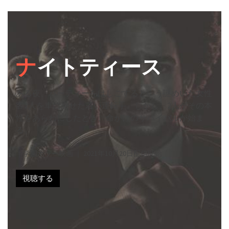
ナ
イトティース
ある夜、パーティーをはしごするという謎めいた女性
客2人を車に乗せた若い運転手。しかし、2人がその本
性をあらわにしたとき、命がけのサバイバルが始ま
る。
｜学園ホラー映画 ｜ 2021年10月20日配信開始
視聴する