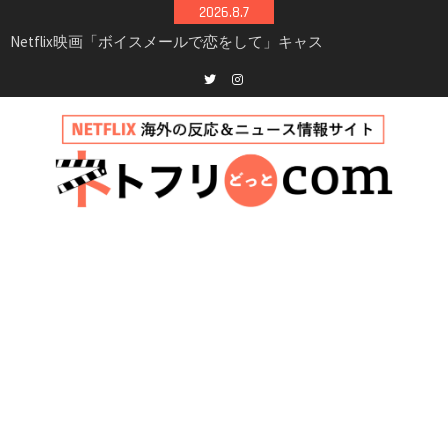
Skip
2026.8.7
to
Netflix映画「ボイスメールで恋をして」キャス
content
ト・登場人物・あらすじまとめ｜ゾーイ・ドゥ
イッチ主演ロマコメ
Netflix「ハウス・オブ・ギネス」シーズン2が更
Twitter
instagram
新決定！2027年撮影開始へ
兄弟大騒動のコメディ映画「リトル・ブラザ
ー」がNetflixで配信！─キャスト・あらすじ・
見どころまとめ
Netflix「アバター: 伝説の少年アン」シーズン2
完全ガイド｜キャスト・登場人物・あらすじ・
シーズン3最新情報