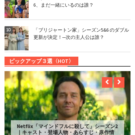
6、まだ一緒にいるのは誰？
「ブリジャートン家」シーズン5&6 のダブル
更新が決定！─次の主人公は誰？
ピックアップ３選〈HOT〉
Netflix「自由研究には向かない殺人」シー
ズン2 配信へ｜キャスト・登場人物・あらす