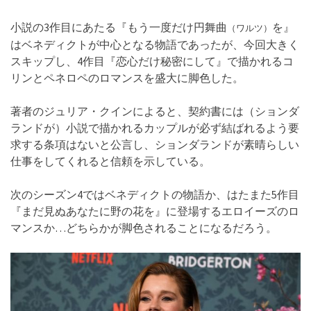
小説の3作目にあたる『もう一度だけ円舞曲
を』
（ワルツ）
はベネディクトが中心となる物語であったが、今回大きく
スキップし、4作目『恋心だけ秘密にして』で描かれるコ
リンとペネロペのロマンスを盛大に脚色した。
著者のジュリア・クインによると、契約書には（ションダ
ランドが）小説で描かれるカップルが必ず結ばれるよう要
求する条項はないと公言し、ションダランドが素晴らしい
仕事をしてくれると信頼を示している。
次のシーズン4ではベネディクトの物語か、はたまた5作目
『まだ見ぬあなたに野の花を』に登場するエロイーズのロ
マンスか…どちらかが脚色されることになるだろう。