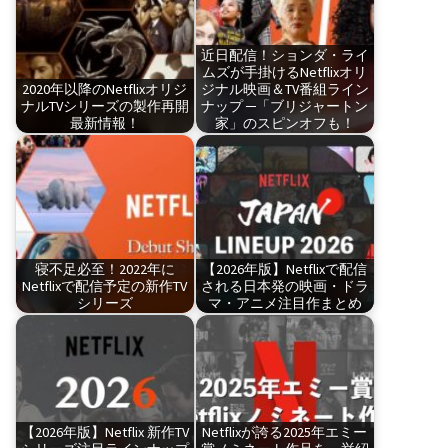
近日配信！ションダ・ライ
ムズが手掛けるNetflixオリ
2020年以降のNetflixオリジ
ジナル映画＆TV番組ライン
ナルTVシリーズの製作再開
ナップ ─「ブリジャートン
最新情報！
家」のスピンオフも！
寝不足必至！2022年に
【2026年版】Netflixで配信
Netflixで配信予定の新作TV
される日本発の映画・ドラ
シリーズ
マ・アニメ注目作まとめ
【2026年版】Netflix 新作TV
Netflixが誇る2025年エミー