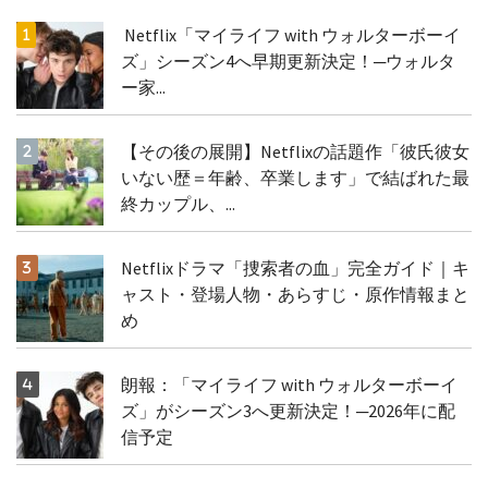
Netflix「マイライフ with ウォルターボーイ
ズ」シーズン4へ早期更新決定！─ウォルタ
ー家...
【その後の展開】Netflixの話題作「彼氏彼女
いない歴＝年齢、卒業します」で結ばれた最
終カップル、...
Netflixドラマ「捜索者の血」完全ガイド｜キ
ャスト・登場人物・あらすじ・原作情報まと
め
朗報：「マイライフ with ウォルターボーイ
ズ」がシーズン3へ更新決定！─2026年に配
信予定