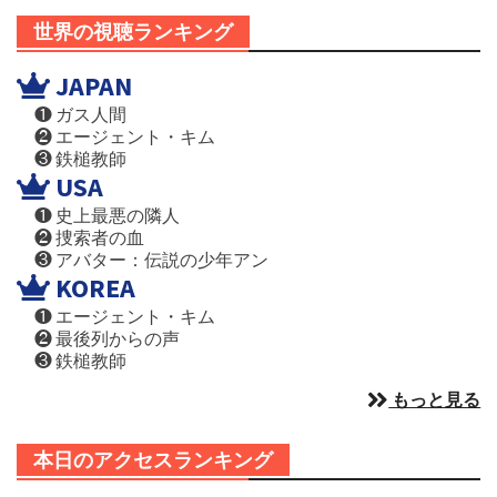
世界の視聴ランキング
JAPAN
❶ ガス人間
❷ エージェント・キム
❸ 鉄槌教師
USA
❶ 史上最悪の隣人
❷ 捜索者の血
❸ アバター：伝説の少年アン
KOREA
❶ エージェント・キム
❷ 最後列からの声
❸ 鉄槌教師
もっと見る
本日のアクセスランキング