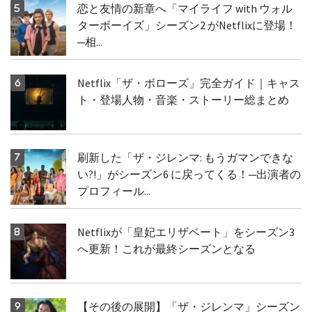
恋と友情の新章へ「マイライフ with ウォル
ターボーイズ」シーズン2 がNetflixに登場！
─相...
Netflix「ザ・ボローズ」完全ガイド｜キャス
ト・登場人物・音楽・ストーリー総まとめ
刷新した「ザ・ジレンマ: もうガマンできな
い?!」がシーズン6 に戻ってくる！─出演者の
プロフィール...
Netflixが「皇妃エリザベート」をシーズン3
へ更新！これが最終シーズンとなる
【その後の展開】「ザ・ジレンマ」シーズン