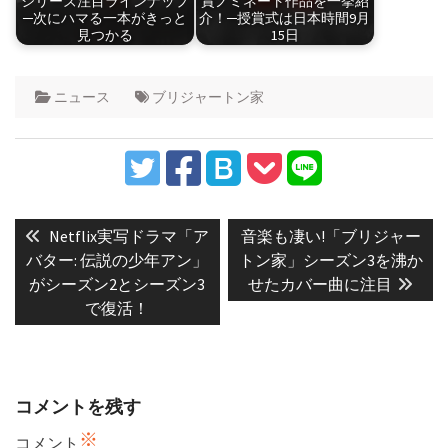
シリーズ注目ラインナップ
賞ノミネート作品を一挙紹
─次にハマる一本がきっと
介！─授賞式は日本時間9月
見つかる
15日
ニュース
ブリジャートン家
投
稿
Previous
Next
Netflix実写ドラマ「ア
音楽も凄い!「ブリジャー
post:
post:
ナ
バター: 伝説の少年アン」
トン家」シーズン3を沸か
がシーズン2とシーズン3
せたカバー曲に注目
ビ
で復活！
ゲ
ー
シ
ョ
コメントを残す
ン
※
コメント