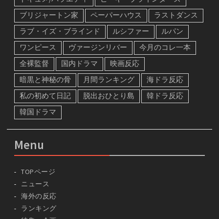
ブリジャートン家
ペーパーハウス
ラストダンス
ラブ・イズ・ブラインド
ルシファー
ルパン
ワンピース
ヴァージンリバー
今月のコレ一本
全裸監督
国内ドラマ
映画反応
暗黒と神秘の骨
月間ランキング
海ドラ反応
私の初めて日記
脱出おひとり島
韓ドラ反応
韓国ドラマ
Menu
TOPページ
ニュース
海外の反応
ランキング