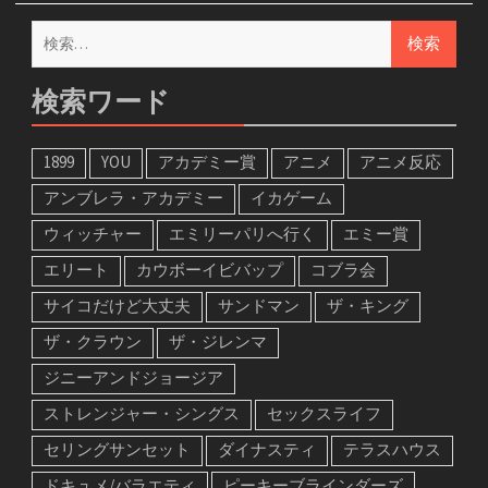
検
索:
検索ワード
1899
YOU
アカデミー賞
アニメ
アニメ反応
アンブレラ・アカデミー
イカゲーム
ウィッチャー
エミリーパリへ行く
エミー賞
エリート
カウボーイビバップ
コブラ会
サイコだけど大丈夫
サンドマン
ザ・キング
ザ・クラウン
ザ・ジレンマ
ジニーアンドジョージア
ストレンジャー・シングス
セックスライフ
セリングサンセット
ダイナスティ
テラスハウス
ドキュメ/バラエティ
ピーキーブラインダーズ