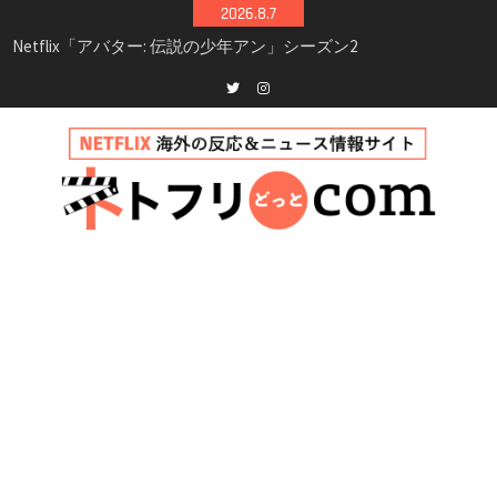
Skip
2026.8.7
シーズン3最新情報
to
Netflix映画「ボイスメールで恋をして」キャス
content
ト・登場人物・あらすじまとめ｜ゾーイ・ドゥ
イッチ主演ロマコメ
Netflix「ハウス・オブ・ギネス」シーズン2が更
Twitter
instagram
新決定！2027年撮影開始へ
兄弟大騒動のコメディ映画「リトル・ブラザ
ー」がNetflixで配信！─キャスト・あらすじ・
見どころまとめ