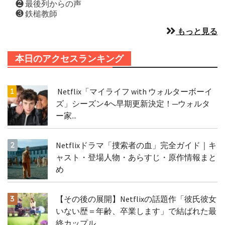
❷ 最後列からの声
❸ 鉄槌教師
もっと見る
本日のアクセスランキング
Netflix「マイライフ with ウォルターボーイ
ズ」シーズン4へ早期更新決定！─ウォルタ
ー家...
Netflixドラマ「捜索者の血」完全ガイド｜キ
ャスト・登場人物・あらすじ・原作情報まと
め
【その後の展開】Netflixの話題作「彼氏彼女
いない歴＝年齢、卒業します」で結ばれた最
終カップル、...