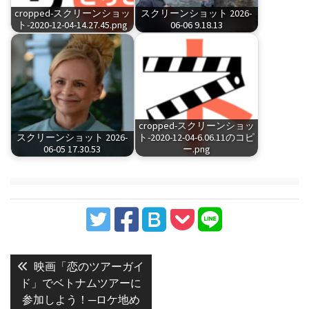
cropped-スクリーンショッ
スクリーンショット 2026-
ト-2020-12-04-14.27.45.png
06-06 9.18.13
cropped-スクリーンショッ
スクリーンショット 2026-
ト-2020-12-04-6.06.11のコピ
06-05 17.30.53
ー.png
投
稿
Previous
映画「恋のツアーガイ
post:
ナ
ド」でベトナムツアーに
参加しよう！─ロケ地め
ビ