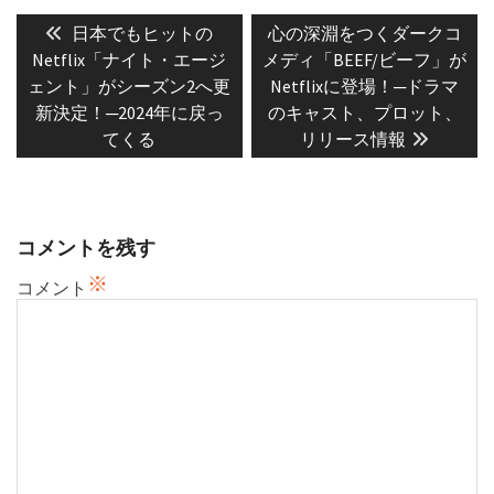
投
稿
Previous
Next
日本でもヒットの
心の深淵をつくダークコ
post:
post:
ナ
Netflix「ナイト・エージ
メディ「BEEF/ビーフ」が
ェント」がシーズン2へ更
Netflixに登場！─ドラマ
ビ
新決定！─2024年に戻っ
のキャスト、プロット、
ゲ
てくる
リリース情報
ー
シ
ョ
ン
コメントを残す
※
コメント