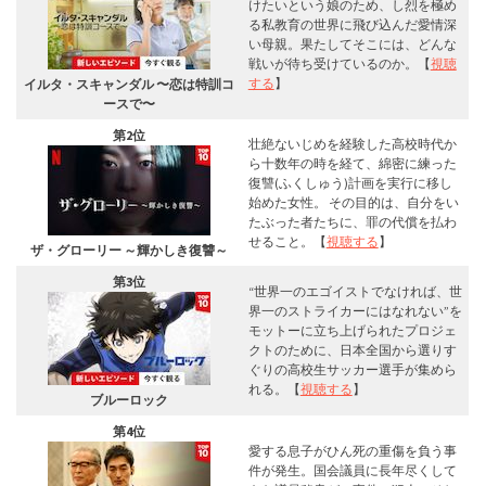
けたいという娘のため、し烈を極め
る私教育の世界に飛び込んだ愛情深
い母親。果たしてそこには、どんな
戦いが待ち受けているのか。【
視聴
する
】
イルタ・スキャンダル 〜恋は特訓コ
ースで〜
第2位
壮絶ないじめを経験した高校時代か
ら十数年の時を経て、綿密に練った
復讐(ふくしゅう)計画を実行に移し
始めた女性。 その目的は、自分をい
たぶった者たちに、罪の代償を払わ
せること。【
視聴する
】
ザ・グローリー ～輝かしき復讐～
第3位
“世界一のエゴイストでなければ、世
界一のストライカーにはなれない”を
モットーに立ち上げられたプロジェ
クトのために、日本全国から選りす
ぐりの高校生サッカー選手が集めら
れる。【
視聴する
】
ブルーロック
第4位
愛する息子がひん死の重傷を負う事
件が発生。国会議員に長年尽くして