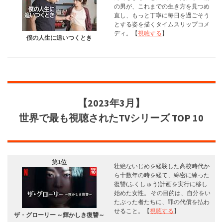
の男が、これまでの生き方を見つめ
直し、もっと丁寧に毎日を過ごそう
とする姿を描くタイムスリップコメ
ディ。【
視聴する
】
僕の人生に追いつくとき
【
2023年3月
】
世界で最も視聴された
TVシリーズ
TOP 10
第1位
壮絶ないじめを経験した高校時代か
ら十数年の時を経て、綿密に練った
復讐(ふくしゅう)計画を実行に移し
始めた女性。 その目的は、自分をい
たぶった者たちに、罪の代償を払わ
せること。【
視聴する
】
ザ・グローリー ～輝かしき復讐～