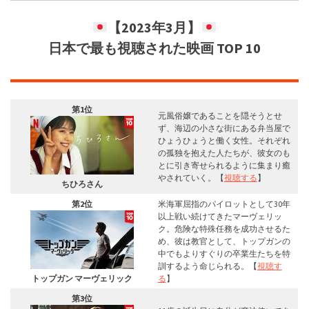
【
2023年3月
】
日本で最も視聴された映画 TOP 10
第1位
元風俗嬢であることを隠そうとせ
ず、海辺の小さな街にある弁当屋で
ひょうひょうと働く女性。それぞれ
の孤独を抱えた人たちが、彼女のも
とに引き寄せられるように集まり癒
やされていく。【
視聴する
】
ちひろさん
第2位
米海軍屈指のパイロットとして30年
以上戦い続けてきたマーヴェリッ
ク。危険な特殊任務を成功させるた
め、彼は教官として、トップガンの
中でもよりすぐりの卒業生たちを特
訓するよう命じられる。【
視聴す
トップガン マーヴェリック
る
】
第3位