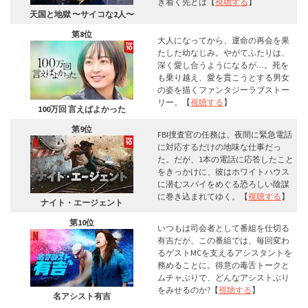
き着く先とは【
視聴する
】
天国と地獄 〜サイコな2人〜
第8位
大人になってから、運命の再会を果
たした幼なじみ。やがてふたりは、
深く愛し合うようになるが…。死を
も乗り越え、愛を貫こうとする男女
の姿を描くファンタジーラブストー
リー。【
視聴する
】
100万回 言えばよかった
第9位
FBI捜査官の任務は、夜間に緊急電話
に対応するだけの地味な仕事だっ
た。だが、1本の電話に応答したこと
をきっかけに、彼はホワイトハウス
に潜むスパイをめぐる恐ろしい陰謀
に巻き込まれてゆく。【
視聴する
】
ナイト・エージェント
第10位
いつもは司会者として番組を仕切る
有吉だが、この番組では、毎回変わ
るゲストMCを支えるアシスタントを
務めることに。得意の毒舌トークと
ムチャぶりで、どんなアシストぶり
をみせるのか?【
視聴する
】
名アシスト有吉