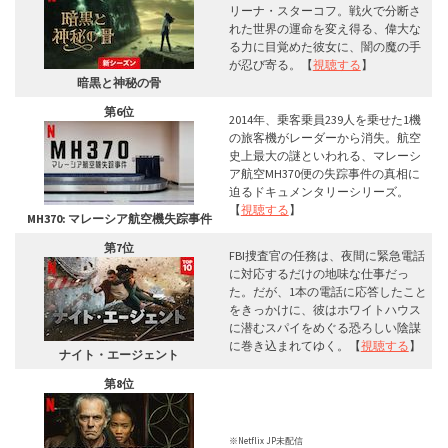
リーナ・スターコフ。戦火で分断さ
れた世界の運命を変え得る、偉大な
る力に目覚めた彼女に、闇の魔の手
が忍び寄る。【
視聴する
】
暗黒と神秘の骨
第6位
2014年、乗客乗員239人を乗せた1機
の旅客機がレーダーから消失。航空
史上最大の謎といわれる、マレーシ
ア航空MH370便の失踪事件の真相に
迫るドキュメンタリーシリーズ。
【
視聴する
】
MH370: マレーシア航空機失踪事件
第7位
FBI捜査官の任務は、夜間に緊急電話
に対応するだけの地味な仕事だっ
た。だが、1本の電話に応答したこと
をきっかけに、彼はホワイトハウス
に潜むスパイをめぐる恐ろしい陰謀
に巻き込まれてゆく。【
視聴する
】
ナイト・エージェント
第8位
※Netflix JP未配信