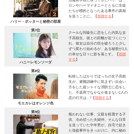
ロンやハーマイオニーとともに生徒
たちが標的となったある事件の真相
を追うことに。【
視聴する
】
ハリー・ポッターと秘密の部屋
第7位
クールな同級生に恋をした内気な女
子高校生。彼との距離が近づくにつ
れ、彼女は自分の殻を破ろうと少し
ずつ変わり始めるが、ある秘密が2人
の幸せな日々に影を落とす。【
視聴
する
】
ハニーレモンソーダ
第8位
転校したばかりでぼっちの女子高校
生が、避難訓練中に気まずい出会い
方をした超シャイな消防士に恋をし
た。不器用でなかなか進まない2人の
恋の行方は…?【
視聴する
】
モエカレはオレンジ色
第9位
報われない仕事、父親を軽蔑する子
供、冷め切った夫婦仲。そんな日常
を送っていた中年男が、自宅で起き
た強盗事件をきっかけに、内に秘め