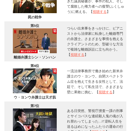
きた議員秘書が、事件の犯人、そし
て腐敗した権力者への復讐(ふくしゅ
う)に燃える。【
視聴する
】
罠の戦争
第5位
つらい出来事をきっかけに、ピアニ
ストから法律家に転身した離婚専門
の弁護士。さまざまな事情を抱える
クライアントのため、型破りな方法
で複雑な離婚訴訟に立ち向かう。
【
視聴する
】
離婚弁護士シン・ソンハン
第6位
一流法律事務所で働き始めた新米弁
護士のウ・ヨンウ。自閉スペクトラ
ム症を抱えて生きる女性として、法
廷で、そして私生活で、さまざまな
壁に果敢に挑む。【
視聴する
】
ウ・ヨンウ弁護士は天才肌
第7位
ある日突然、警視庁捜査一課の刑事
とサイコパスな連続殺人鬼の魂が入
れ替わってしまった…!? 逆転人生を
送るはめになったふたりの運命の行