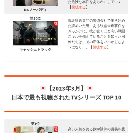
た危険な本性をあらわにしていく。
【
視聴する
】
Mr.ノーバディ
第10位
現金輸送専門の警備会社で働き始め
た謎めいた男。ある強盗未遂事件を
きっかけに、彼が驚くほど高い戦闘
スキルを備えていることを知った同
僚たちは、その正体をいぶかしむよ
うになり…。【
視聴する
】
キャッシュトラック
【
2023年3月
】
日本で最も視聴されたTVシリーズ TOP 10
第1位
高い人気を誇る数学講師の講義を受