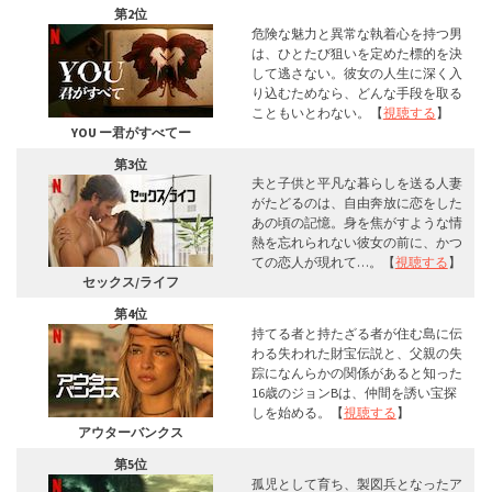
第2位
危険な魅力と異常な執着心を持つ男
は、ひとたび狙いを定めた標的を決
して逃さない。彼女の人生に深く入
り込むためなら、どんな手段を取る
こともいとわない。【
視聴する
】
YOU ー君がすべてー
第3位
夫と子供と平凡な暮らしを送る人妻
がたどるのは、自由奔放に恋をした
あの頃の記憶。身を焦がすような情
熱を忘れられない彼女の前に、かつ
ての恋人が現れて…。【
視聴する
】
セックス/ライフ
第4位
持てる者と持たざる者が住む島に伝
わる失われた財宝伝説と、父親の失
踪になんらかの関係があると知った
16歳のジョンBは、仲間を誘い宝探
しを始める。【
視聴する
】
アウターバンクス
第5位
孤児として育ち、製図兵となったア