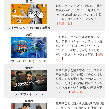
第7位
動画のパフォーマー、活動家、元従
業員らへのインタビューを通して、
Pornhubの成功とスキャンダルを深
く掘り下げたドキュメンタリー。
【
視聴する
】
マネーショット: Pornhubは語る
第8位
いじわるなライバールが市長にな
り、アドベンチャー・シティは大混
乱。町へかけつけたケントとパウ・
パトロールのゆうかんな子犬たち
が、トラブルをパウっと解決!【
視聴
する
】
パウ・パトロール ザ・ムービー
第9位
巨額の負債を清算するべく、機内の
乗客が運ぶダイヤモンドを盗もうと
画策する客室乗務員とその恋人。だ
が、ふたりが乗る飛行機がハイジャ
ックされるという予想外の事態が発
生する。【
視聴する
】
ランナウェイ・シーフ
第10位
数時間ごとに自分の人生が1年先に進
んでしまうことに気づいた仕事一筋