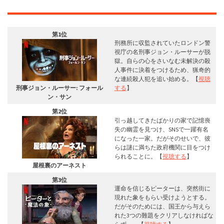
第1位
刑務所に収監されていたロンドン警
視庁の名刑事ジョン・ルーサーが脱
獄。自らの心をさいなむ未解決の殺
人事件に決着をつけるため、猟奇的
な連続殺人犯を追い始める。【
視聴
刑事ジョン・ルーサー: フォール
する
】
ン・サン
第2位
引っ越してきたばかりの家で記憶喪
失の幽霊を見つけ、SNSで一躍有名
になった一家。だがそのせいで、彼
らは謎に満ちた政府機関に目をつけ
られることに。【
視聴する
】
屋根裏のアーネスト
第3位
運命を信じるピーターは、突然街に
現れた象をもらい受けようとする。
だがそのためには、国王から与えら
れた3つの難題をクリアしなければな