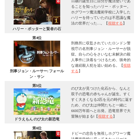
11歳の誕生日に自分が魔法使いであ
ることを知ったハリー・ポッター。
ホグワーツ魔法魔術学校に入学した
ハリーを待っていたのは不思議な魔
法の世界だった…。【
視聴する
】
ハリー・ポッターと賢者の石
第4位
刑務所に収監されていたロンドン警
視庁の名刑事ジョン・ルーサーが脱
獄。自らの心をさいなむ未解決の殺
人事件に決着をつけるため、猟奇的
な連続殺人犯を追い始める。【
視聴
刑事ジョン・ルーサー: フォール
する
】
ン・サン
第5位
のび太が見つけた化石から、なんと
双子の恐竜の赤ちゃんが誕生。すく
すく大きくなる2匹を元の時代に返す
ため、のび太は仲間たちと一緒に
6600万年前へと出発。恐竜世界で大
冒険が始まる!【
視聴する
】
ドラえもん のび太の新恐竜
第6位
ドビーの忠告を無視しホグワーツ魔
法魔術学校に戻ってきたハリーは、