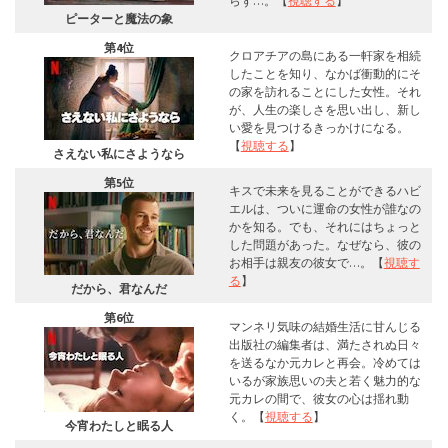
らず…。【
視聴する
】
ピーターと魔法の象
第4位
クロアチアの島にある一軒家を相続
したことを知り、なかば衝動的にそ
の家を訪れることにした女性。それ
が、人生の楽しさを思い出し、新し
い愛を見つけるきっかけになる。
【
視聴する
】
さえない私にさようなら
第5位
キスで未来を見ることができるハビ
エルは、ついに運命の女性が誰なの
かを知る。でも、それにはちょっと
した問題があった。なぜなら、彼の
お相手は親友の彼女で…。【
視聴す
る
】
だから、君なんだ
第6位
マンネリ気味の結婚生活に甘んじる
出版社の編集者は、満たされぬ日々
を送るなか元カレと再会。冷めては
いるが家族思いの夫と若く魅力的な
元カレの間で、彼女の心は揺れ動
く。【
視聴する
】
今宵わたしと眠る人