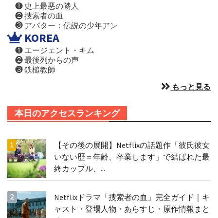
❶ 史上最悪の隣人
❷ 捜索者の血
❸ アバター：伝説の少年アン
KOREA
❶ エージェント・キム
❷ 最後列からの声
❸ 鉄槌教師
もっと見る
本日のアクセスランキング
【その後の展開】Netflixの話題作「彼氏彼女
いない歴＝年齢、卒業します」で結ばれた最
終カップル、...
Netflixドラマ「捜索者の血」完全ガイド｜キ
ャスト・登場人物・あらすじ・原作情報まと