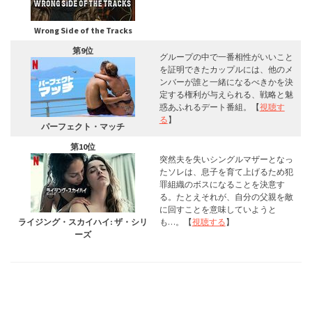
Wrong Side of the Tracks
第9位
グループの中で一番相性がいいこと
を証明できたカップルには、他のメ
ンバーが誰と一緒になるべきかを決
定する権利が与えられる、戦略と魅
惑あふれるデート番組。【
視聴す
る
】
パーフェクト・マッチ
第10位
突然夫を失いシングルマザーとなっ
たソレは、息子を育て上げるため犯
罪組織のボスになることを決意す
る。たとえそれが、自分の父親を敵
に回すことを意味していようと
ライジング・スカイハイ: ザ・シリ
も…。【
視聴する
】
ーズ