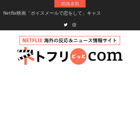
Skip
2026.8.10
to
Netflix「ハウス・オブ・ギネス」シーズン2が更
content
新決定！2027年撮影開始へ
兄弟大騒動のコメディ映画「リトル・ブラザ
ー」がNetflixで配信！─キャスト・あらすじ・
Twitter
instagram
見どころまとめ
Netflix「アバター: 伝説の少年アン」シーズン2
完全ガイド｜キャスト・登場人物・あらすじ・
シーズン3最新情報
Netflix映画「ボイスメールで恋をして」キャス
ト・登場人物・あらすじまとめ｜ゾーイ・ドゥ
イッチ主演ロマコメ