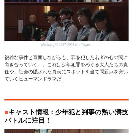
[Picture] ©︎ 1997-2021 Netflix,Inc.
複雑な事件と直面しながらも、罪を犯した若者の心の闇に
向き合っていく…。これは少年犯罪をめぐる大人たちの責
任や、社会の隠された真実にスポットを当て問題点を突い
ていくヒューマンドラマだ。
■
キャスト情報：少年犯と判事の熱い演技
バトルに注目！