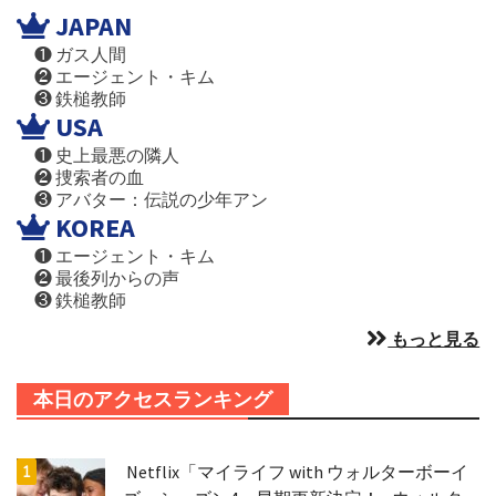
JAPAN
❶ ガス人間
❷ エージェント・キム
❸ 鉄槌教師
USA
❶ 史上最悪の隣人
❷ 捜索者の血
❸ アバター：伝説の少年アン
KOREA
❶ エージェント・キム
❷ 最後列からの声
❸ 鉄槌教師
もっと見る
本日のアクセスランキング
Netflix「マイライフ with ウォルターボーイ