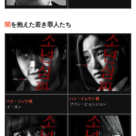
闇
を抱えた若き罪人たち
ハン・イェウン 役
ペク・ソンウ 役
ファン・ヒョンジョン
イ・ヨン
）