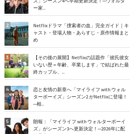
ズ」シーズン4へ早期更新決定！─ウォルタ
ー家...
Netflixドラマ「捜索者の血」完全ガイド｜キ
ャスト・登場人物・あらすじ・原作情報まと
め
【その後の展開】Netflixの話題作「彼氏彼女
いない歴＝年齢、卒業します」で結ばれた最
終カップル、...
恋と友情の新章へ「マイライフ with ウォル
ターボーイズ」シーズン2 がNetflixに登場！
─相...
朗報：「マイライフ with ウォルターボーイ
ズ」がシーズン3へ更新決定！─2026年に配