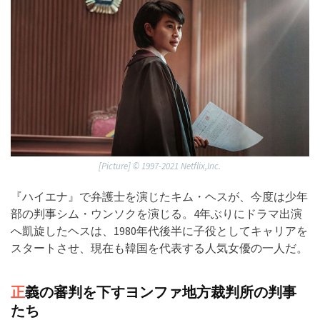
[Picture] ©︎ 1997-2021 Netflix,Inc.
『ハイエナ』で弁護士を演じたキム・ヘスが、今度は少年
部の判事シム・ウンソクを演じる。4年ぶりにドラマ出演
へ凱旋したヘスは、1980年代後半に子役としてキャリアを
スタートさせ、現在も韓国を代表する人気女優の一人だ。
正
義の審判を下すヨンファ地方裁判所の判事
たち