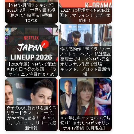
【Netflix月間ランキング】
2022年3月：世界で最も視
2021年に登場するNetflix韓
聴された映画＆TV番組
国ドラマ ラインナップ一挙
TOP10
紹介！
命の感動作！韓ドラ「ムー
ブ・トゥ・ヘブン: 私は遺品
整理士です」がNetflix完全
【2026年版】Netflixで配信
オリジナル作品で登場 ！─
される日本発の映画・ドラ
キャスト、プロット最新情
マ・アニメ注目作まとめ
報
双子の入れ替わりを描くス
リラードラマ「エコーズ」
がNetflixに登場！─キャス
2023年にキャンセル（打ち
ト、プロット、リリース最
切り）されたNetflixオリジ
新情報
ナルTV番組【6月現在】