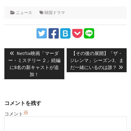
ニュース
韓国ドラマ
投
稿
Previous
Next
Netflix映画「マーダ
【その後の展開】「ザ・
post:
post:
ナ
ー・ミステリー ２」続編
ジレンマ」シーズン3、ま
に8名の新キャストが追
だ一緒にいるのは誰？
ビ
加！
ゲ
ー
シ
ョ
コメントを残す
ン
※
コメント