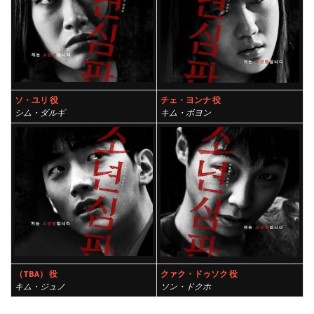
ソ・ユリ 役
チェ・ヨンナ 役
シム・ダルギ
キム・ボヨン
）
（TBA） 役
クァク・ドゥソク 役
キム・ジュノ
ソン・ドクホ