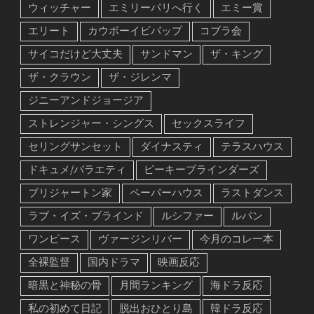
アンブレラ・アカデミー
イカゲーム
ウィッチャー
エミリーパリへ行く
エミー賞
エリート
カウボーイビバップ
コブラ会
サイコだけど大丈夫
サンドマン
ザ・キング
ザ・クラウン
ザ・ジレンマ
ジニーアンドジョージア
ストレンジャー・シングス
セックスライフ
セリングサンセット
ダイナスティ
テラスハウス
ドキュメ/バラエティ
ピーキーブラインダーズ
ブリジャートン家
ペーパーハウス
ラストダンス
ラブ・イズ・ブラインド
ルシファー
ルパン
ワンピース
ヴァージンリバー
今月のコレ一本
全裸監督
国内ドラマ
映画反応
暗黒と神秘の骨
月間ランキング
海ドラ反応