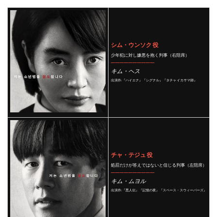
シム・ウンソク 役
少年犯に対し嫌悪を抱く判事（右陪席）
──────────
キム・ヘス
出演作:『ハイエナ』『シグナル』『タチャ イカサマ師』
チャ・テジュ 役
処罰だけが答えではないと信じる判事（左陪席）
──────────
キム・ムヨル
出演作:『悪人伝』『記憶の夜』『スペース・スウィーパーズ』