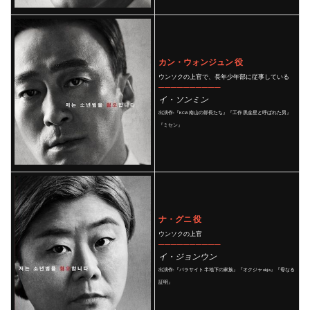
カン・ウォンジュン 役
ウンソクの上官で、長年少年部に従事している
──────────
イ・ソンミン
出演作:『KCIA 南山の部長たち』『工作 黒金星と呼ばれた男』
『ミセン』
ナ・グニ 役
ウンソクの上官
──────────
イ・ジョンウン
出演作:『パラサイト 半地下の家族』『オクジャ okja』『母なる
証明』