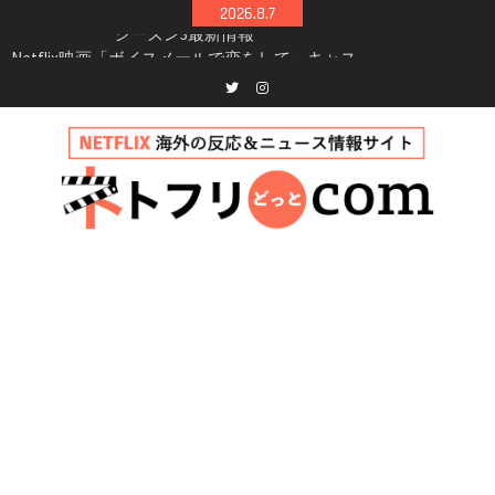
Skip
2026.8.7
to
Netflix映画「ボイスメールで恋をして」キャス
content
ト・登場人物・あらすじまとめ｜ゾーイ・ドゥ
イッチ主演ロマコメ
Netflix「ハウス・オブ・ギネス」シーズン2が更
Twitter
instagram
新決定！2027年撮影開始へ
兄弟大騒動のコメディ映画「リトル・ブラザ
ー」がNetflixで配信！─キャスト・あらすじ・
見どころまとめ
Netflix「アバター: 伝説の少年アン」シーズン2
完全ガイド｜キャスト・登場人物・あらすじ・
シーズン3最新情報