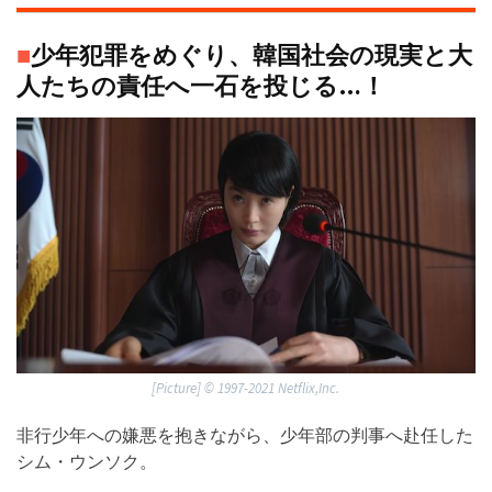
■
少年犯罪をめぐり、韓国社会の現実と大
人たちの責任へ一石を投じる…！
[Picture] ©︎ 1997-2021 Netflix,Inc.
非行少年への嫌悪を抱きながら、少年部の判事へ赴任した
シム・ウンソク。