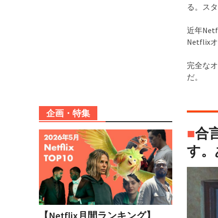
る。スタジオ
近年Ne
Netf
完全なオ
だ。
企画・特集
■
合
す。
【Netflix月間ランキング】