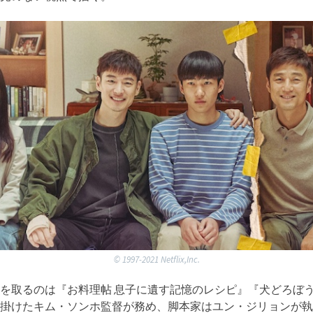
©︎ 1997-2021 Netflix,Inc.
を取るのは『お料理帖 息子に遺す記憶のレシピ』『犬どろぼ
掛けたキム・ソンホ監督が務め、脚本家はユン・ジリョンが執