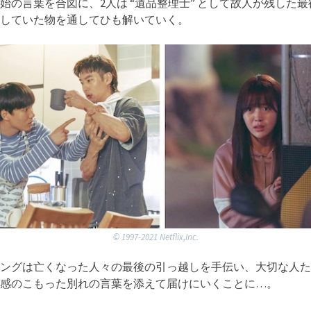
始の言葉を合図に、2人は “遺品整理士” として故人が残した
していた物を通してひも解いていく。
©︎ 1997-2021 Netflix,Inc.
ングは亡くなった人々の最後の引っ越しを手伝い、大切な人た
感のこもった別れの言葉を添えて届けにいくことに…。