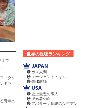
世界の視聴ランキング
理士で
JAPAN
る。
❶ ガス人間
❷ エージェント・キム
フィクシ
❸ 鉄槌教師
マンドラ
USA
❶ 史上最悪の隣人
❷ 捜索者の血
る青年の
❸ アバター：伝説の少年アン