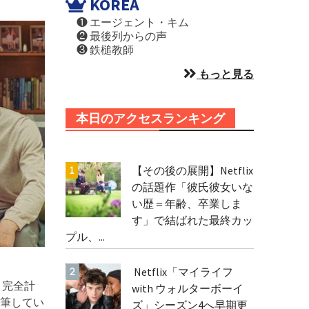
KOREA
❶ エージェント・キム
❷ 最後列からの声
❸ 鉄槌教師
もっと見る
本日のアクセスランキング
【その後の展開】Netflix
の話題作「彼氏彼女いな
い歴＝年齢、卒業しま
す」で結ばれた最終カッ
プル、...
Netflix「マイライフ
う完全計
with ウォルターボーイ
筆してい
ズ」シーズン4へ早期更