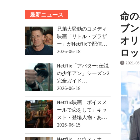
命の
最新ニュース
ブン
兄弟大騒動のコメディ
映画「リトル・ブラザ
オリ
ー」がNetflixで配信…
ロッ
2026-06-18
2021-05
Netflix「アバター: 伝説
の少年アン」シーズン2
完全ガイド…
2026-06-18
Netflix映画「ボイスメ
ールで恋をして」キャ
スト・登場人物・あ…
2026-06-15
Netflix「ハウス・オ