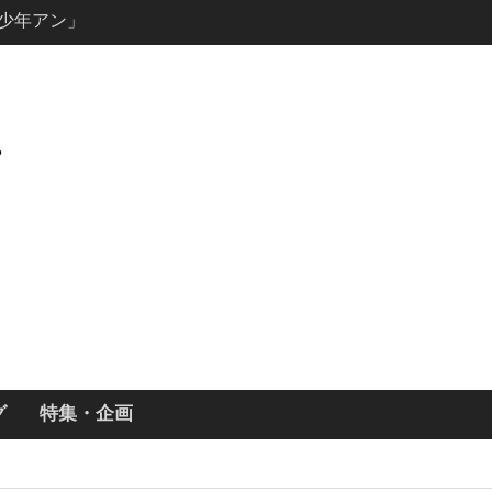
ールで恋をし
・あらすじ
ッチ主演ロ
・ギネス」シ
7年撮影開始
画「リト
xで配信！─
どころまと
説の少年アン」
キャスト・
ーズン3最新
グ
特集・企画