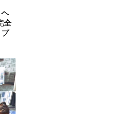
・ヘ
完全
、プ