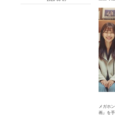
メガホン
画』を手