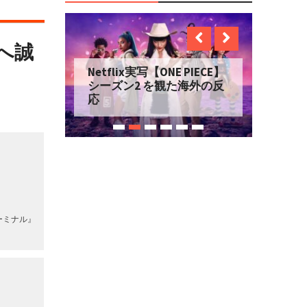
へ誠
Netflix実写【ONE PIECE】
シーズン2 を観た海外の反
応
ーミナル』