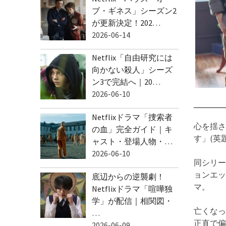
ブ・ギネス」シーズン2
が更新決定！202…
2026-06-14
Netflix「自由研究には
向かない殺人」シーズ
ン3で完結へ｜20…
2026-06-10
Netflixドラマ「捜索者
心を揺さ
の血」完全ガイド｜キ
す」(英題：
ャスト・登場人物・…
2026-06-10
同シリー
ョンエッセ
底辺からの逆襲劇！
マ。
Netflixドラマ「喧嘩独
学」が配信｜相関図・
亡くなっ
…
正直で
2026-06-09