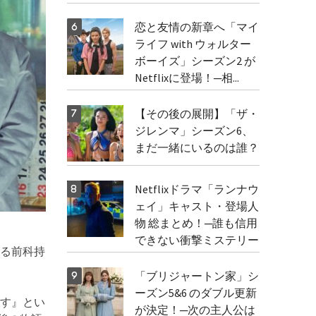
恋と友情の新章へ「マイ
ライフ with ウォルター
ボーイズ」シーズン2 が
Netflixに登場！─相...
【その後の展開】「ザ・
ジレンマ」シーズン6、
まだ一緒にいるのは誰？
Netflixドラマ「ランナウ
ェイ」キャスト・登場人
物 総まとめ！─誰も信用
できない衝撃ミステリー
る前科持
「ブリジャートン家」シ
ーズン5&6 のダブル更新
す』とい
が決定！─次の主人公は