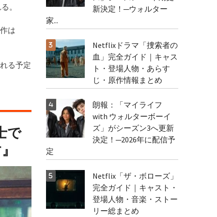
される。
新決定！─ウォルター
家...
本作は
Netflixドラマ「捜索者の
血」完全ガイド｜キャス
される予定
ト・登場人物・あらす
じ・原作情報まとめ
朗報：「マイライフ
with ウォルターボーイ
ズ」がシーズン3へ更新
士で
決定！─2026年に配信予
す』
定
Netflix「ザ・ボローズ」
完全ガイド｜キャスト・
登場人物・音楽・ストー
リー総まとめ