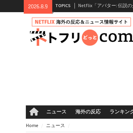
Skip
TOPICS
Netflix映画「ボイスメ
2026.8.9
to
て」キャスト・登場人物
content
まとめ｜ゾーイ・ドゥイ
マコメ
Netflix「ハウス・オブ
ーズン2が更新決定！202
へ
兄弟大騒動のコメディ映
ル・ブラザー」がNetfli
キャスト・あらすじ・見
め
Netflix「アバター: 伝
シーズン2 完全ガイド｜
登場人物・あらすじ・シ
情報
ニュース
海外の反応
ランキン
Home
Home
ニュース