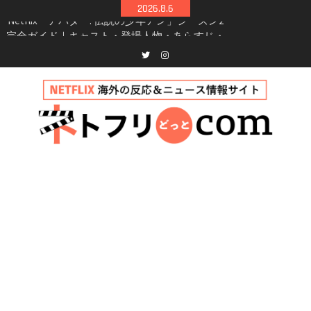
Skip
2026.8.6
シーズン3最新情報
to
Netflix映画「ボイスメールで恋をして」キャス
content
ト・登場人物・あらすじまとめ｜ゾーイ・ドゥ
イッチ主演ロマコメ
Netflix「ハウス・オブ・ギネス」シーズン2が更
Twitter
instagram
新決定！2027年撮影開始へ
兄弟大騒動のコメディ映画「リトル・ブラザ
ー」がNetflixで配信！─キャスト・あらすじ・
見どころまとめ