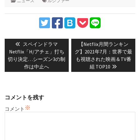
ニュース
ルシファー
投
稿
Previous
Next
スペインドラマ
【Netflix月間ランキン
post:
post:
ナ
Netflix「H/アチェ」打ち
グ】2021年7月：世界で最
切り決定…シーズン3の制
も視聴された映画＆TV番
ビ
作は中止へ
組 TOP10
ゲ
ー
シ
ョ
コメントを残す
ン
※
コメント