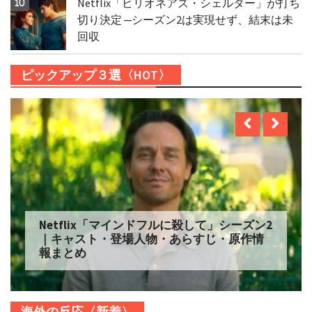
Netflix「ビリオネアズ・シェルター」が打ち
切り決定 ─シーズン2は実現せず、結末は未
回収
ピックアップ３選〈HOT〉
Netflix「自由研究には向かない殺人」シー
ズン2 配信へ｜キャスト・登場人物・あらす
じ・原作情報まとめ
海外の反応〈新着〉