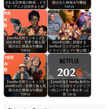
される日本発の映画・ドラ
聴された映画＆TV番組
マ・アニメ注目作まとめ
TOP10
【Netflix月間ランキング】
2021年9月：世界で最も視
2021年以降に登場する
聴された映画＆TV番組
NetflixオリジナルTVシリー
TOP10
ズ ラインナップ一挙公開！
【Netflix月間ランキング】
【2026年版】Netflix 新作TV
2020年10月：世界で最も視
シリーズ注目ラインナップ
聴された映画＆TV番組
─次にハマる一本がきっと
TOP10
見つかる