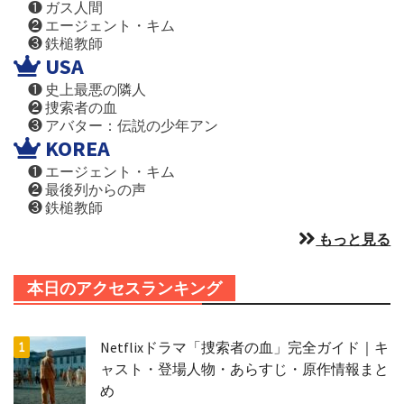
❶ ガス人間
❷ エージェント・キム
❸ 鉄槌教師
USA
❶ 史上最悪の隣人
❷ 捜索者の血
❸ アバター：伝説の少年アン
KOREA
❶ エージェント・キム
❷ 最後列からの声
❸ 鉄槌教師
もっと見る
本日のアクセスランキング
Netflixドラマ「捜索者の血」完全ガイド｜キ
ャスト・登場人物・あらすじ・原作情報まと
め