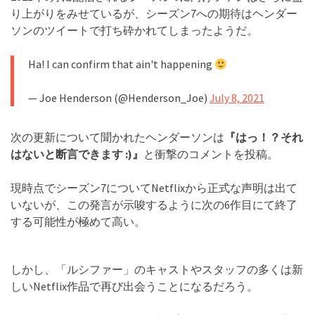
り上がりをみせているが、シーズン7への期待は
ヘンダー
ソンのツイートで打ち砕かれてしまったようだ。
Ha! I can confirm that ain't happening
— Joe Henderson (@Henderson_Joe)
July 8, 2021
次の更新について聞かれたヘンダーソンは
『はっ！？それ
はないと断言できます :)』
と衝撃のコメントを投稿。
現時点で
シーズン7についてNetflixから正式な声明は出て
いないが、この発言が示唆するように次の6作目にて終了
する可能性が極めて高い。
しかし、「ルシファー」のキャストやスタッフの多くは新
しいNetflix作品で再び出会うことになるだろう。