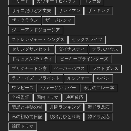
エリート
カウボーイビバップ
コブラ会
サイコだけど大丈夫
サンドマン
ザ・キング
ザ・クラウン
ザ・ジレンマ
ジニーアンドジョージア
ストレンジャー・シングス
セックスライフ
セリングサンセット
ダイナスティ
テラスハウス
ドキュメ/バラエティ
ピーキーブラインダーズ
ブリジャートン家
ペーパーハウス
ラストダンス
ラブ・イズ・ブラインド
ルシファー
ルパン
ワンピース
ヴァージンリバー
今月のコレ一本
全裸監督
国内ドラマ
映画反応
暗黒と神秘の骨
月間ランキング
海ドラ反応
私の初めて日記
脱出おひとり島
韓ドラ反応
韓国ドラマ