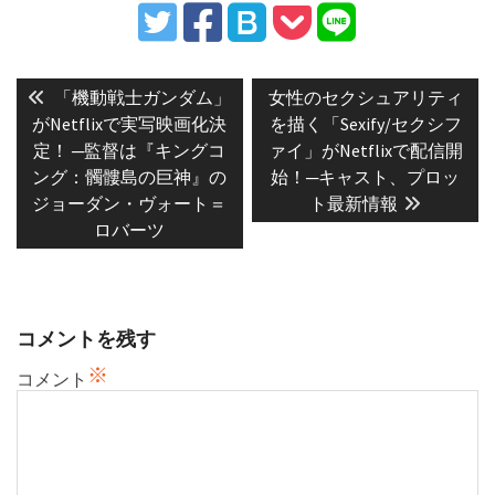
投
稿
Previous
Next
「機動戦士ガンダム」
女性のセクシュアリティ
post:
post:
ナ
がNetflixで実写映画化決
を描く「Sexify/セクシフ
定！ ─監督は『キングコ
ァイ」がNetflixで配信開
ビ
ング：髑髏島の巨神』の
始！─キャスト、プロッ
ゲ
ジョーダン・ヴォート＝
ト最新情報
ー
ロバーツ
シ
ョ
ン
コメントを残す
※
コメント