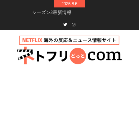
Skip
2026.8.6
to
Netflix映画「ボイスメールで恋をして」キャス
content
ト・登場人物・あらすじまとめ｜ゾーイ・ドゥ
イッチ主演ロマコメ
Netflix「ハウス・オブ・ギネス」シーズン2が更
Twitter
instagram
新決定！2027年撮影開始へ
兄弟大騒動のコメディ映画「リトル・ブラザ
ー」がNetflixで配信！─キャスト・あらすじ・
見どころまとめ
Netflix「アバター: 伝説の少年アン」シーズン2
完全ガイド｜キャスト・登場人物・あらすじ・
シーズン3最新情報