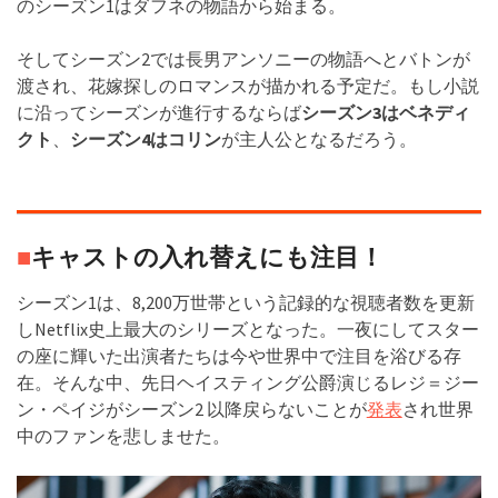
のシーズン1はダフネの物語から始まる。
そしてシーズン2では長男アンソニーの物語へとバトンが
渡され、花嫁探しのロマンスが描かれる予定だ。もし小説
に沿ってシーズンが進行するならば
シーズン3はベネディ
クト
、
シーズン4はコリン
が主人公となるだろう。
■
キャストの入れ替えにも注目！
シーズン1は、8,200万世帯という記録的な視聴者数を更新
しNetflix史上最大のシリーズとなった。一夜にしてスター
の座に輝いた出演者たちは今や世界中で注目を浴びる存
在。そんな中、先日ヘイスティング公爵演じるレジ＝ジー
ン・ペイジがシーズン2 以降戻らないことが
発表
され世界
中のファンを悲しませた。