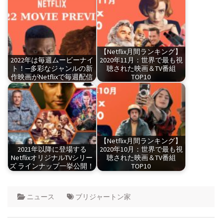
【Netflix月間ランキング】
2022年は毎週ムービーナイ
2020年11月：世界で最も視
ト！─多彩なジャンルの新
聴された映画＆TV番組
作映画がNetflixで毎週配信
TOP10
【Netflix月間ランキング】
2021年以降に登場する
2020年10月：世界で最も視
NetflixオリジナルTVシリー
聴された映画＆TV番組
ズ ラインナップ一挙公開！
TOP10
ニュース
ブリジャートン家