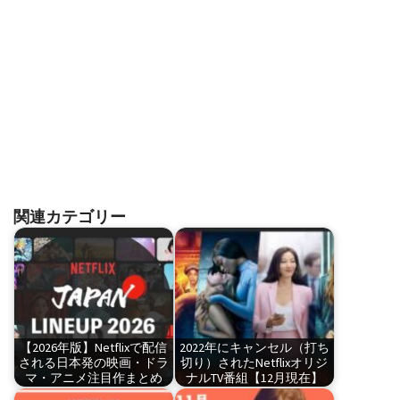
関連カテゴリー
【2026年版】Netflixで配信
2022年にキャンセル（打ち
される日本発の映画・ドラ
切り）されたNetflixオリジ
マ・アニメ注目作まとめ
ナルTV番組【12月現在】