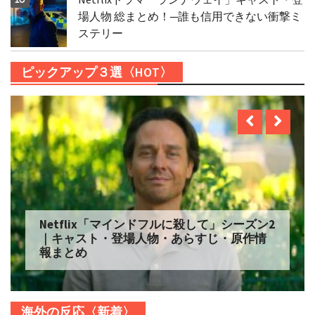
場人物 総まとめ！─誰も信用できない衝撃ミ
ステリー
ピックアップ３選〈HOT〉
Netflix「自由研究には向かない殺人」シー
ズン2 配信へ｜キャスト・登場人物・あらす
じ・原作情報まとめ
海外の反応〈新着〉