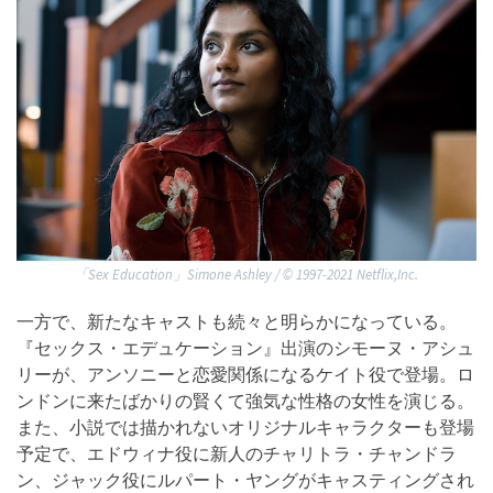
「Sex Education」Simone Ashley / ©︎ 1997-2021 Netflix,Inc.
一方で、新たなキャストも続々と明らかになっている。
『セックス・エデュケーション』出演のシモーヌ・アシュ
リーが、アンソニーと恋愛関係になるケイト役で登場。ロ
ンドンに来たばかりの賢くて強気な性格の女性を演じる。
また、小説では描かれないオリジナルキャラクターも登場
予定で、エドウィナ役に新人のチャリトラ・チャンドラ
ン、ジャック役にルパート・ヤングがキャスティングされ