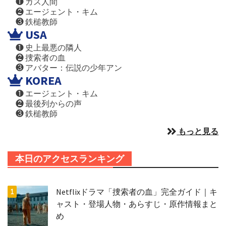
❶ ガス人間
❷ エージェント・キム
❸ 鉄槌教師
USA
❶ 史上最悪の隣人
❷ 捜索者の血
❸ アバター：伝説の少年アン
KOREA
❶ エージェント・キム
❷ 最後列からの声
❸ 鉄槌教師
もっと見る
本日のアクセスランキング
Netflixドラマ「捜索者の血」完全ガイド｜キ
ャスト・登場人物・あらすじ・原作情報まと
め