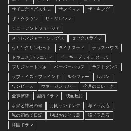
エリート
カウボーイビバップ
コブラ会
サイコだけど大丈夫
サンドマン
ザ・キング
ザ・クラウン
ザ・ジレンマ
ジニーアンドジョージア
ストレンジャー・シングス
セックスライフ
セリングサンセット
ダイナスティ
テラスハウス
ドキュメ/バラエティ
ピーキーブラインダーズ
ブリジャートン家
ペーパーハウス
ラストダンス
ラブ・イズ・ブラインド
ルシファー
ルパン
ワンピース
ヴァージンリバー
今月のコレ一本
全裸監督
国内ドラマ
映画反応
暗黒と神秘の骨
月間ランキング
海ドラ反応
私の初めて日記
脱出おひとり島
韓ドラ反応
韓国ドラマ