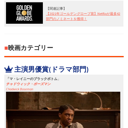
【関連記事】
【2021年ゴールデングローブ賞】Netflixが最多42
部門のノミネートを獲得！
■
映画カテゴリー
主演男優賞(ドラマ部門)
「マ・レイニーのブラックボトム
」
チャドウィック・ボーズマン
Chadwick Boseman