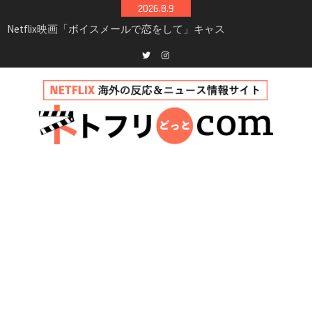
Skip
2026.8.9
to
Netflix映画「ボイスメールで恋をして」キャス
content
ト・登場人物・あらすじまとめ｜ゾーイ・ドゥ
イッチ主演ロマコメ
Netflix「ハウス・オブ・ギネス」シーズン2が更
Twitter
instagram
新決定！2027年撮影開始へ
兄弟大騒動のコメディ映画「リトル・ブラザ
ー」がNetflixで配信！─キャスト・あらすじ・
見どころまとめ
Netflix「アバター: 伝説の少年アン」シーズン2
完全ガイド｜キャスト・登場人物・あらすじ・
シーズン3最新情報