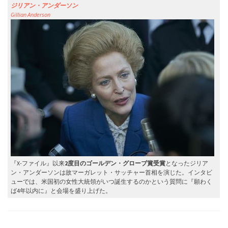
ジリアン・アンダーソン
Gillian Anderson
『X-ファイル』以来
2度目のゴールデン・グローブ賞受賞
となったジリア
ン・アンダーソンは故マーガレット・サッチャー首相を演じた。インタビ
ューでは、米国初の女性大統領がいつ誕生するのかという質問に『願わく
ば4年以内に』と会場を盛り上げた。