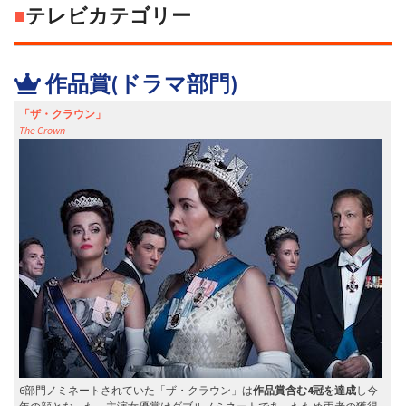
■
テレビカテゴリー
作品賞(ドラマ部門)
「ザ・クラウン」
The Crown
6部門ノミネートされていた「ザ・クラウン」は
作品賞含む4冠を達成
し今