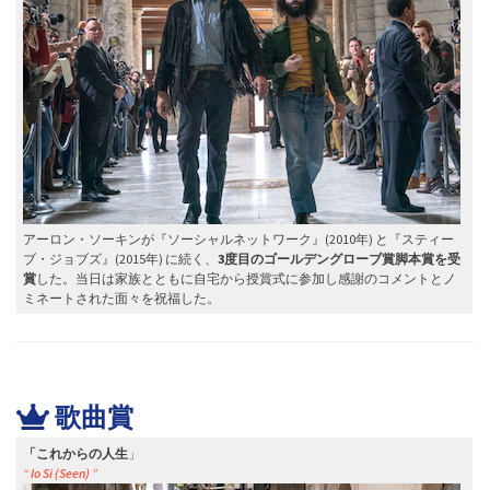
アーロン・ソーキンが『ソーシャルネットワーク』(2010年) と『スティー
ブ・ジョブズ』(2015年) に続く、
3度目のゴールデングローブ賞脚本賞を受
賞
した。当日は家族とともに自宅から授賞式に参加し感謝のコメントとノ
ミネートされた面々を祝福した。
歌曲賞
「
これからの人生
」
“
lo Si (Seen)
”