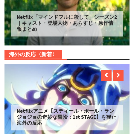
Netflix「自由研究には向かない殺人」シー
ズン2 配信へ｜キャスト・登場人物・あらす
じ・原作情報まとめ
海外の反応〈新着〉
Netflix実写【ONE PIECE】シーズン2 を観た
海外の反応