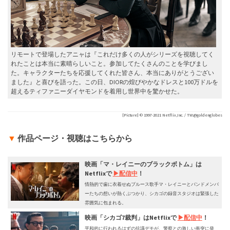
リモートで登場したアニャは『これだけ多くの人がシリーズを視聴してく
れたことは本当に素晴らしいこと。参加してたくさんのことを学びまし
た。キャラクターたちを応援してくれた皆さん、本当にありがとうござい
ました』と喜びを語った。この日、DIORの煌びやかなドレスと100万ドルを
超えるティファニーダイヤモンドを着用し世界中を驚かせた。
[Picture] ©︎ 1997-2021 Netflix,Inc. / TW:@goldenglobes
▼
作品ページ・視聴はこちらから
映画「マ・レイニーのブラックボトム」は
Netflixで
▶︎配信中
！
情熱的で歯に衣着せぬブルース歌手マ・レイニーとバンドメンバ
ーたちの想いが熱くぶつかり、シカゴの録音スタジオは緊張した
雰囲気に包まれる。
映画「
シカゴ7裁判
」はNetflixで
▶︎配信中
！
平和的に行われるはずの抗議デモが、警察との激しい衝突に発