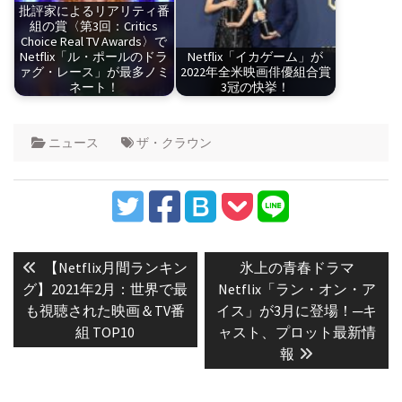
批評家によるリアリティ番
組の賞〈第3回：Critics
Choice Real TV Awards〉で
Netflix「ル・ポールのドラ
Netflix「イカゲーム」が
ァグ・レース」が最多ノミ
2022年全米映画俳優組合賞
ネート！
3冠の快挙！
ニュース
ザ・クラウン
投
稿
Previous
Next
【Netflix月間ランキン
氷上の青春ドラマ
post:
post:
ナ
グ】2021年2月：世界で最
Netflix「ラン・オン・ア
も視聴された映画＆TV番
イス」が3月に登場！─キ
ビ
組 TOP10
ャスト、プロット最新情
ゲ
報
ー
シ