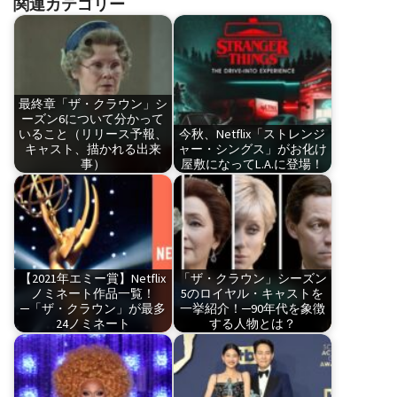
関連カテゴリー
最終章「ザ・クラウン」シ
ーズン6について分かって
いること（リリース予報、
今秋、Netflix「ストレンジ
キャスト、描かれる出来
ャー・シングス」がお化け
事）
屋敷になってL.A.に登場！
【2021年エミー賞】Netflix
「ザ・クラウン」シーズン
ノミネート作品一覧！
5のロイヤル・キャストを
─「ザ・クラウン」が最多
一挙紹介！─90年代を象徴
24ノミネート
する人物とは？