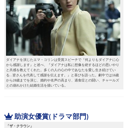
ダイアナを演じたエマ・コリンは受賞スピーチで『何よりもダイアナに心
から感謝します』と述べ、『ダイアナは私に想像を絶するほどの思いやり
と共感を教えてくれた。多くの人の心の中であなたを愛し生き続けてい
る…皆さんを代表して感謝を伝えます。』と喜びを語った。劇中では16歳
から28歳までを演じ、婚約や名声の高まり、過食症との闘い、チャールズ
との崩れかけた結婚生活を描いている。
助演女優賞(ドラマ部門)
「ザ・クラウン」