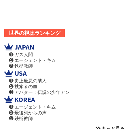
世界の視聴ランキング
JAPAN
❶ ガス人間
❷ エージェント・キム
❸ 鉄槌教師
USA
❶ 史上最悪の隣人
❷ 捜索者の血
❸ アバター：伝説の少年アン
KOREA
❶ エージェント・キム
❷ 最後列からの声
❸ 鉄槌教師
もっと見る