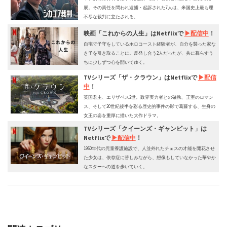
展。その責任を問われ逮捕・起訴された7人は、米国史上最も理
不尽な裁判に立たされる。
映画「
これからの人生
」はNetflixで
▶︎配信中
！
自宅で子守をしているホロコースト経験者が、自分を襲った家な
き子を引き取ることに。反発し合う2人だったが、共に暮らすう
ちに少しずつ心を開いてゆく。
TVシリーズ「
ザ・クラウン
」はNetflixで
▶︎配信
中
！
英国君主、エリザベス2世。政界実力者との確執、王室のロマン
ス、そして20世紀後半を彩る歴史的事件の影で葛藤する、生身の
女王の姿を重厚に描いた大作ドラマ。
TVシリーズ「
クイーンズ・ギャンビット
」は
Netflixで
▶︎配信中
！
1950年代の児童養護施設で、人並外れたチェスの才能を開花させ
た少女は、依存症に苦しみながら、想像もしていなかった華やか
なスターへの道を歩いていく。