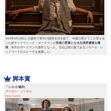
2020年8月28日に大腸癌で長年の闘病生活を経て、43歳の若さでこの世を去
った故チャドウィック・ボーズマンが
死後の受賞となる主演男優賞を獲
得
。本作がボーズマンの遺作となった。当日は彼の妻であるシモーネ・レ
ッドワードがスピーチを披露した。
脚本賞
「
シカゴ7裁判
」
アーロン・ソーキン
Aaron
Sorkin