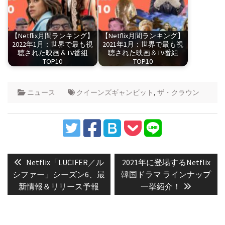
【Netflix月間ランキング】
【Netflix月間ランキング】
2022年1月：世界で最も視
2021年1月：世界で最も視
聴された映画＆TV番組
聴された映画＆TV番組
TOP10
TOP10
ニュース
クイーンズギャンビット
,
ザ・クラウン
投
稿
Previous
Next
Netflix「LUCIFER／ル
2021年に登場するNetflix
post:
post:
ナ
シファー」シーズン6、最
韓国ドラマ ラインナップ
新情報＆リリース予報
一挙紹介！
ビ
ゲ
ー