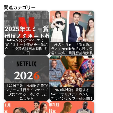
関連カテゴリー
Netflixが誇る2025年エミー
賞ノミネート作品を一挙紹
「愛の不時着」「梨泰院ク
介！─授賞式は日本時間9月
ラス」Netflix作品も続々登
15日
場！ —第56回百想芸術大賞
【2026年版】Netflix 新作TV
シリーズ注目ラインナップ
2021年以降に登場する
─次にハマる一本がきっと
NetflixオリジナルTVシリー
見つかる
ズ ラインナップ一挙公開！