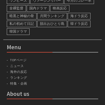
ワンピース
ヴァージンリバー
今月のコレ一本
全裸監督
国内ドラマ
映画反応
暗黒と神秘の骨
月間ランキング
海ドラ反応
私の初めて日記
脱出おひとり島
韓ドラ反応
韓国ドラマ
Menu
TOPページ
ニュース
海外の反応
ランキング
特集・企画
About us