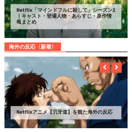
Netflix「自由研究には向かない殺人」シー
ズン2 配信へ｜キャスト・登場人物・あらす
じ・原作情報まとめ
海外の反応〈新着〉
Netflixアニメ【プリズム輪舞曲】を観た海
外の反応