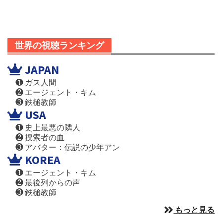
世界の視聴ランキング
JAPAN
❶ ガス人間
❷ エージェント・キム
❸ 鉄槌教師
USA
❶ 史上最悪の隣人
❷ 捜索者の血
❸ アバター：伝説の少年アン
KOREA
❶ エージェント・キム
❷ 最後列からの声
❸ 鉄槌教師
もっと見る