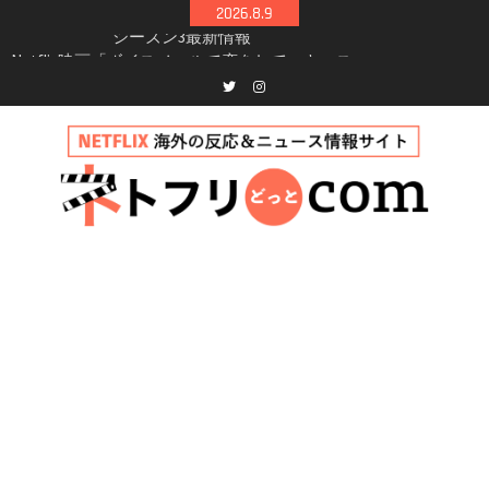
Skip
2026.8.9
to
Netflix映画「ボイスメールで恋をして」キャス
content
ト・登場人物・あらすじまとめ｜ゾーイ・ドゥ
イッチ主演ロマコメ
Netflix「ハウス・オブ・ギネス」シーズン2が更
Twitter
instagram
新決定！2027年撮影開始へ
兄弟大騒動のコメディ映画「リトル・ブラザ
ー」がNetflixで配信！─キャスト・あらすじ・
見どころまとめ
Netflix「アバター: 伝説の少年アン」シーズン2
完全ガイド｜キャスト・登場人物・あらすじ・
シーズン3最新情報