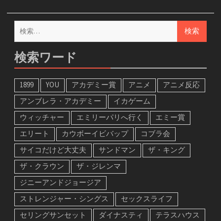
検
索:
検索ワード
1899
YOU
アカデミー賞
アニメ
アニメ反応
アンブレラ・アカデミー
イカゲーム
ウィッチャー
エミリーパリへ行く
エミー賞
エリート
カウボーイビバップ
コブラ会
サイコだけど大丈夫
サンドマン
ザ・キング
ザ・クラウン
ザ・ジレンマ
ジニーアンドジョージア
ストレンジャー・シングス
セックスライフ
セリングサンセット
ダイナスティ
テラスハウス