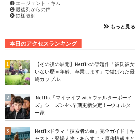
❶ エージェント・キム
❷ 最後列からの声
❸ 鉄槌教師
もっと見る
本日のアクセスランキング
【その後の展開】Netflixの話題作「彼氏彼女
いない歴＝年齢、卒業します」で結ばれた最
終カップル、...
Netflix「マイライフ with ウォルターボーイ
ズ」シーズン4へ早期更新決定！─ウォルタ
ー家...
Netflixドラマ「捜索者の血」完全ガイド｜キ
ャスト・登場人物・あらすじ・原作情報まと