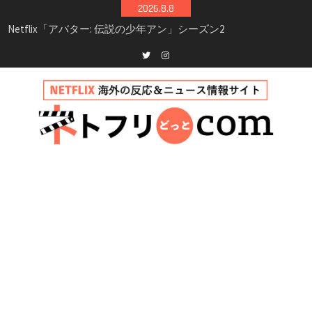
Skip
2026.8.8
シーズン3最新情報
to
Netflix映画「ボイスメールで恋をして」キャス
content
ト・登場人物・あらすじまとめ｜ゾーイ・ドゥ
イッチ主演ロマコメ
Netflix「ハウス・オブ・ギネス」シーズン2が更
Twitter
instagram
新決定！2027年撮影開始へ
兄弟大騒動のコメディ映画「リトル・ブラザ
ー」がNetflixで配信！─キャスト・あらすじ・
見どころまとめ