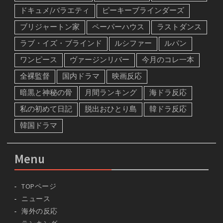
ドキュメ/バラエティ
ピーキーブラインダーズ
ブリジャートン家
ペーパーハウス
ラストダンス
ラブ・イズ・ブラインド
ルシファー
ルパン
ワンピース
ヴァージンリバー
今月のコレ一本
全裸監督
国内ドラマ
映画反応
暗黒と神秘の骨
月間ランキング
海ドラ反応
私の初めて日記
脱出おひとり島
韓ドラ反応
韓国ドラマ
Menu
TOPページ
ニュース
海外の反応