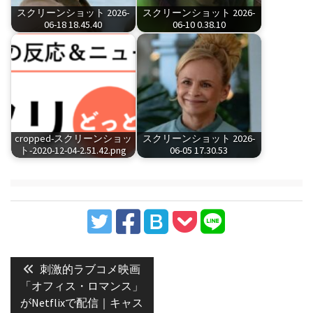
スクリーンショット 2026-
スクリーンショット 2026-
06-18 18.45.40
06-10 0.38.10
cropped-スクリーンショッ
スクリーンショット 2026-
ト-2020-12-04-2.51.42.png
06-05 17.30.53
投
稿
Previous
刺激的ラブコメ映画
post:
ナ
「オフィス・ロマンス」
がNetflixで配信｜キャス
ビ