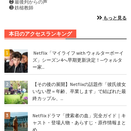
❷ 最後列からの声
❸ 鉄槌教師
もっと見る
本日のアクセスランキング
Netflix「マイライフ with ウォルターボーイ
ズ」シーズン4へ早期更新決定！─ウォルタ
ー家...
【その後の展開】Netflixの話題作「彼氏彼女
いない歴＝年齢、卒業します」で結ばれた最
終カップル、...
Netflixドラマ「捜索者の血」完全ガイド｜キ
ャスト・登場人物・あらすじ・原作情報まと
め