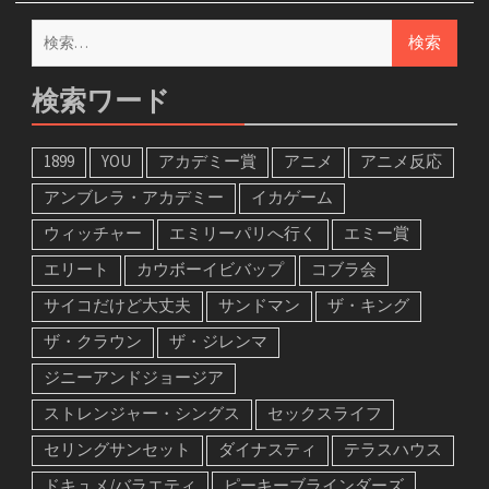
検
索:
検索ワード
1899
YOU
アカデミー賞
アニメ
アニメ反応
アンブレラ・アカデミー
イカゲーム
ウィッチャー
エミリーパリへ行く
エミー賞
エリート
カウボーイビバップ
コブラ会
サイコだけど大丈夫
サンドマン
ザ・キング
ザ・クラウン
ザ・ジレンマ
ジニーアンドジョージア
ストレンジャー・シングス
セックスライフ
セリングサンセット
ダイナスティ
テラスハウス
ドキュメ/バラエティ
ピーキーブラインダーズ