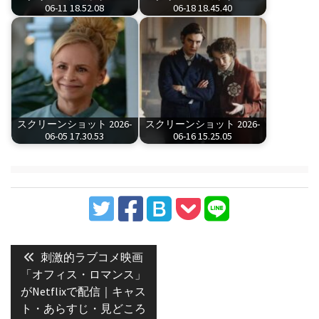
06-11 18.52.08
06-18 18.45.40
スクリーンショット 2026-
スクリーンショット 2026-
06-05 17.30.53
06-16 15.25.05
投
稿
Previous
刺激的ラブコメ映画
post:
ナ
「オフィス・ロマンス」
がNetflixで配信｜キャス
ビ
ト・あらすじ・見どころ
ゲ