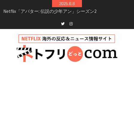
Skip
2026.8.8
to
Netflix映画「ボイスメールで恋をして」キャス
content
ト・登場人物・あらすじまとめ｜ゾーイ・ドゥ
イッチ主演ロマコメ
Netflix「ハウス・オブ・ギネス」シーズン2が更
Twitter
instagram
新決定！2027年撮影開始へ
兄弟大騒動のコメディ映画「リトル・ブラザ
ー」がNetflixで配信！─キャスト・あらすじ・
見どころまとめ