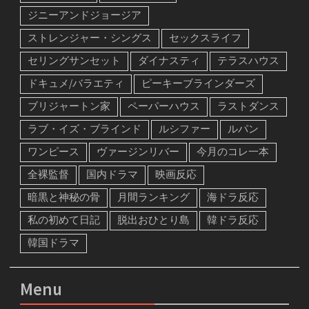
ジニーアンドジョージア
ストレンジャー・シングス
セックスライフ
セリングサンセット
ダイナスティ
テラスハウス
ドキュメ/バラエティ
ピーキーブラインダーズ
ブリジャートン家
ペーパーハウス
ラストダンス
ラブ・イズ・ブラインド
ルシファー
ルパン
ワンピース
ヴァージンリバー
今月のコレ一本
全裸監督
国内ドラマ
映画反応
暗黒と神秘の骨
月間ランキング
海ドラ反応
私の初めて日記
脱出おひとり島
韓ドラ反応
韓国ドラマ
Menu