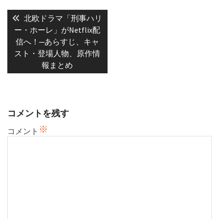
投
稿
Previous
北欧ドラマ「刑事ハリ
post:
ナ
ー・ホーレ」がNetflix配
信へ！─あらすじ、キャ
ビ
スト・登場人物、原作情
ゲ
報まとめ
ー
シ
ョ
ン
コメントを残す
※
コメント