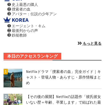
❶ 史上最悪の隣人
❷ 捜索者の血
❸ アバター：伝説の少年アン
KOREA
❶ エージェント・キム
❷ 最後列からの声
❸ 鉄槌教師
もっと見る
本日のアクセスランキング
Netflixドラマ「捜索者の血」完全ガイド｜キ
ャスト・登場人物・あらすじ・原作情報まと
め
【その後の展開】Netflixの話題作「彼氏彼女
いない歴＝年齢、卒業します」で結ばれた最