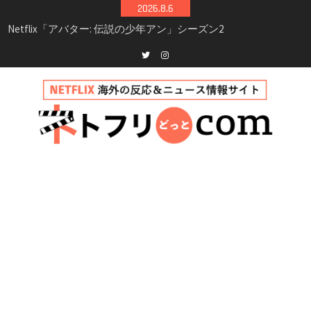
Skip
2026.8.6
シーズン3最新情報
to
Netflix映画「ボイスメールで恋をして」キャス
content
ト・登場人物・あらすじまとめ｜ゾーイ・ドゥ
イッチ主演ロマコメ
Netflix「ハウス・オブ・ギネス」シーズン2が更
Twitter
instagram
新決定！2027年撮影開始へ
兄弟大騒動のコメディ映画「リトル・ブラザ
ー」がNetflixで配信！─キャスト・あらすじ・
見どころまとめ