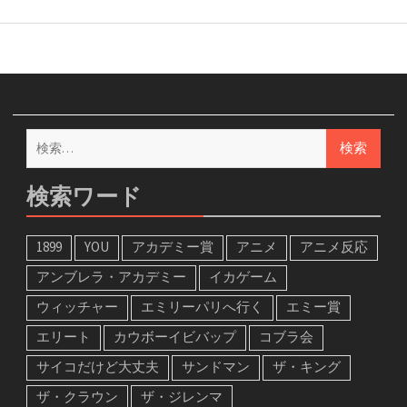
検
索:
検索ワード
1899
YOU
アカデミー賞
アニメ
アニメ反応
アンブレラ・アカデミー
イカゲーム
ウィッチャー
エミリーパリへ行く
エミー賞
エリート
カウボーイビバップ
コブラ会
サイコだけど大丈夫
サンドマン
ザ・キング
ザ・クラウン
ザ・ジレンマ