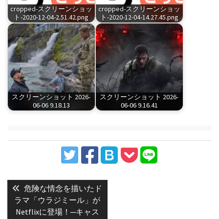
cropped-スクリーンショッ
cropped-スクリーンショッ
ト-2020-12-04-2.51.42.png
ト-2020-12-04-14.27.45.png
スクリーンショット 2026-
スクリーンショット 2026-
06-06 9.18.13
06-06 9.16.41
投
稿
Previous
危険な情念を描いたド
post:
ナ
ラマ「ウラジミール」が
Netflixに登場！─キャス
ビ