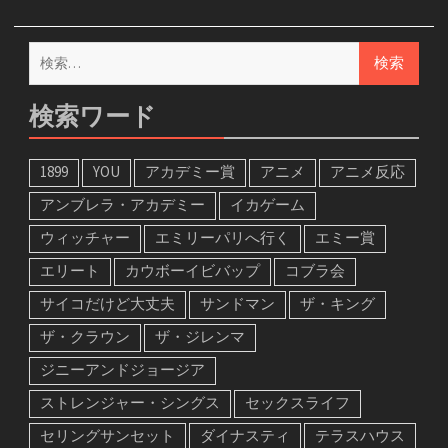
検
索:
検索ワード
1899
YOU
アカデミー賞
アニメ
アニメ反応
アンブレラ・アカデミー
イカゲーム
ウィッチャー
エミリーパリへ行く
エミー賞
エリート
カウボーイビバップ
コブラ会
サイコだけど大丈夫
サンドマン
ザ・キング
ザ・クラウン
ザ・ジレンマ
ジニーアンドジョージア
ストレンジャー・シングス
セックスライフ
セリングサンセット
ダイナスティ
テラスハウス