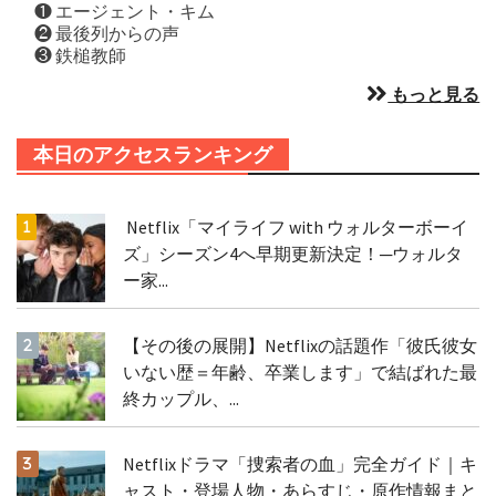
❶ エージェント・キム
❷ 最後列からの声
❸ 鉄槌教師
もっと見る
本日のアクセスランキング
Netflix「マイライフ with ウォルターボーイ
ズ」シーズン4へ早期更新決定！─ウォルタ
ー家...
【その後の展開】Netflixの話題作「彼氏彼女
いない歴＝年齢、卒業します」で結ばれた最
終カップル、...
Netflixドラマ「捜索者の血」完全ガイド｜キ
ャスト・登場人物・あらすじ・原作情報まと