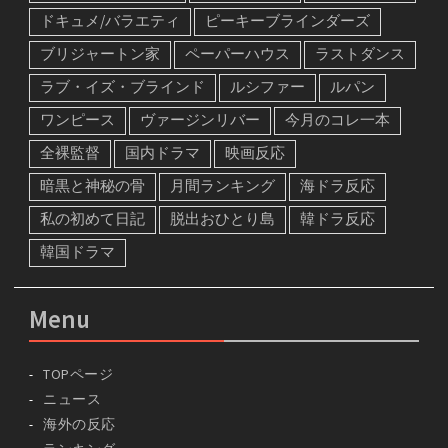
ドキュメ/バラエティ
ピーキーブラインダーズ
ブリジャートン家
ペーパーハウス
ラストダンス
ラブ・イズ・ブラインド
ルシファー
ルパン
ワンピース
ヴァージンリバー
今月のコレ一本
全裸監督
国内ドラマ
映画反応
暗黒と神秘の骨
月間ランキング
海ドラ反応
私の初めて日記
脱出おひとり島
韓ドラ反応
韓国ドラマ
Menu
TOPページ
ニュース
海外の反応