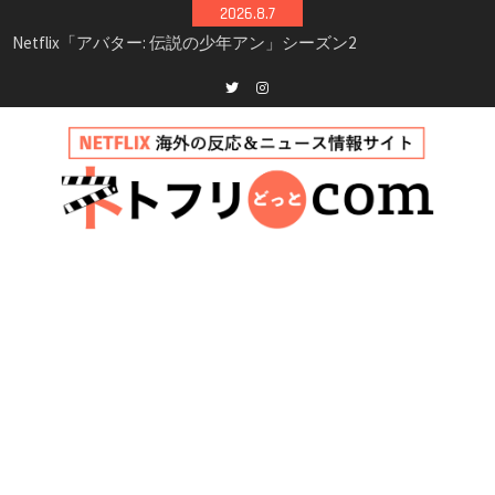
Skip
2026.8.7
シーズン3最新情報
to
Netflix映画「ボイスメールで恋をして」キャス
content
ト・登場人物・あらすじまとめ｜ゾーイ・ドゥ
イッチ主演ロマコメ
Netflix「ハウス・オブ・ギネス」シーズン2が更
Twitter
instagram
新決定！2027年撮影開始へ
兄弟大騒動のコメディ映画「リトル・ブラザ
ー」がNetflixで配信！─キャスト・あらすじ・
見どころまとめ