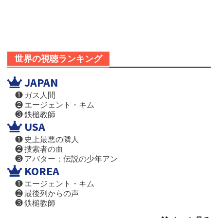
世界の視聴ランキング
JAPAN
❶ ガス人間
❷ エージェント・キム
❸ 鉄槌教師
USA
❶ 史上最悪の隣人
❷ 捜索者の血
❸ アバター：伝説の少年アン
KOREA
❶ エージェント・キム
❷ 最後列からの声
❸ 鉄槌教師