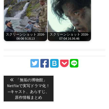
スクリーンショット 2026-
スクリーンショット 2026-
06-06 9.18.13
07-04 16.36.46
投
稿
Previous
「無垢の博物館」
post:
ナ
Netflixで実写ドラマ化！
─キャスト、あらすじ、
ビ
原作情報まとめ
ゲ
ー