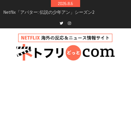
Skip
2026.8.6
シーズン3最新情報
to
Netflix映画「ボイスメールで恋をして」キャス
content
ト・登場人物・あらすじまとめ｜ゾーイ・ドゥ
イッチ主演ロマコメ
Netflix「ハウス・オブ・ギネス」シーズン2が更
Twitter
instagram
新決定！2027年撮影開始へ
兄弟大騒動のコメディ映画「リトル・ブラザ
ー」がNetflixで配信！─キャスト・あらすじ・
見どころまとめ