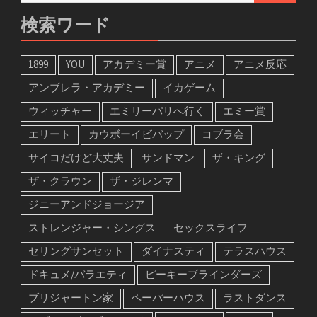
検索ワード
1899
YOU
アカデミー賞
アニメ
アニメ反応
アンブレラ・アカデミー
イカゲーム
ウィッチャー
エミリーパリへ行く
エミー賞
エリート
カウボーイビバップ
コブラ会
サイコだけど大丈夫
サンドマン
ザ・キング
ザ・クラウン
ザ・ジレンマ
ジニーアンドジョージア
ストレンジャー・シングス
セックスライフ
セリングサンセット
ダイナスティ
テラスハウス
ドキュメ/バラエティ
ピーキーブラインダーズ
ブリジャートン家
ペーパーハウス
ラストダンス