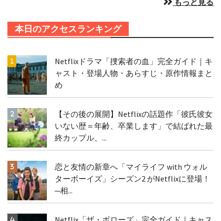
もっと見る
本日のアクセスランキング
Netflixドラマ「捜索者の血」完全ガイド｜キ
ャスト・登場人物・あらすじ・原作情報まと
め
【その後の展開】Netflixの話題作「彼氏彼女
いない歴＝年齢、卒業します」で結ばれた最
終カップル、...
恋と友情の新章へ「マイライフ with ウォル
ターボーイズ」シーズン2 がNetflixに登場！
─相...
Netflix「ザ・ボローズ」完全ガイド｜キャス