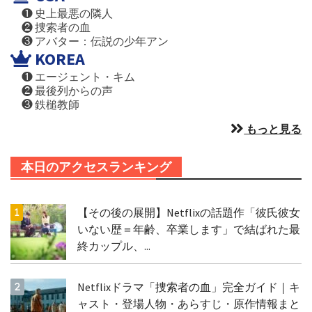
❶ 史上最悪の隣人
❷ 捜索者の血
❸ アバター：伝説の少年アン
KOREA
❶ エージェント・キム
❷ 最後列からの声
❸ 鉄槌教師
もっと見る
本日のアクセスランキング
【その後の展開】Netflixの話題作「彼氏彼女
いない歴＝年齢、卒業します」で結ばれた最
終カップル、...
Netflixドラマ「捜索者の血」完全ガイド｜キ
ャスト・登場人物・あらすじ・原作情報まと