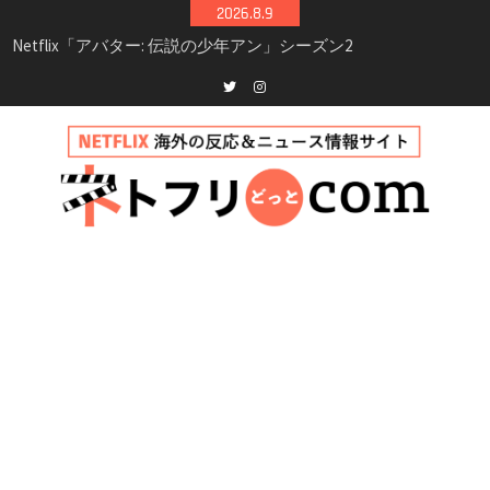
Skip
2026.8.9
to
Netflix映画「ボイスメールで恋をして」キャス
content
ト・登場人物・あらすじまとめ｜ゾーイ・ドゥ
イッチ主演ロマコメ
Netflix「ハウス・オブ・ギネス」シーズン2が更
Twitter
instagram
新決定！2027年撮影開始へ
兄弟大騒動のコメディ映画「リトル・ブラザ
ー」がNetflixで配信！─キャスト・あらすじ・
見どころまとめ