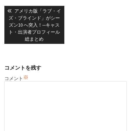
投
稿
Previous
アメリカ版「ラブ・イ
post:
ナ
ズ・ブラインド」がシー
ズン10 へ突入！─キャス
ビ
ト・出演者プロフィール
ゲ
総まとめ
ー
シ
ョ
ン
コメントを残す
※
コメント