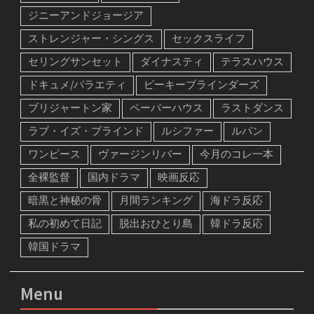
ジニーアンドジョージア
ストレンジャー・シングス
セックスライフ
セリングサンセット
ダイナスティ
テラスハウス
ドキュメ/バラエティ
ピーキーブラインダーズ
ブリジャートン家
ペーパーハウス
ラストダンス
ラブ・イズ・ブラインド
ルシファー
ルパン
ワンピース
ヴァージンリバー
今月のコレ一本
全裸監督
国内ドラマ
映画反応
暗黒と神秘の骨
月間ランキング
海ドラ反応
私の初めて日記
脱出おひとり島
韓ドラ反応
韓国ドラマ
Menu