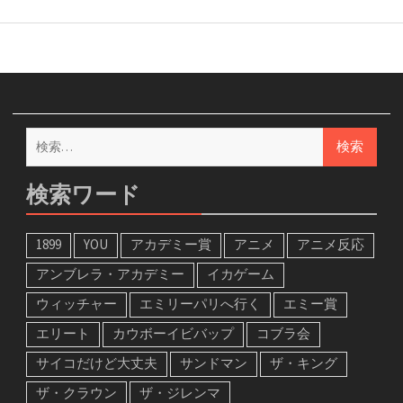
検
索:
検索ワード
1899
YOU
アカデミー賞
アニメ
アニメ反応
アンブレラ・アカデミー
イカゲーム
ウィッチャー
エミリーパリへ行く
エミー賞
エリート
カウボーイビバップ
コブラ会
サイコだけど大丈夫
サンドマン
ザ・キング
ザ・クラウン
ザ・ジレンマ