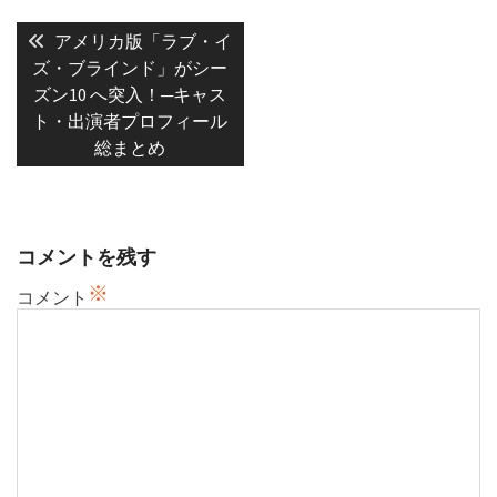
投
稿
Previous
アメリカ版「ラブ・イ
post:
ナ
ズ・ブラインド」がシー
ズン10 へ突入！─キャス
ビ
ト・出演者プロフィール
ゲ
総まとめ
ー
シ
ョ
ン
コメントを残す
※
コメント