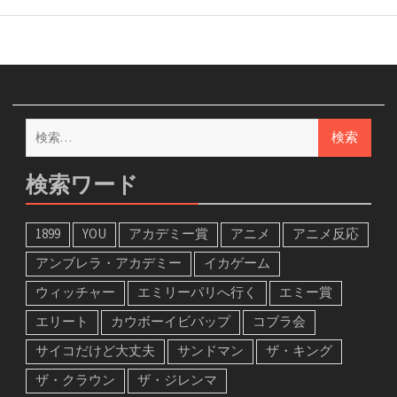
検
索:
検索ワード
1899
YOU
アカデミー賞
アニメ
アニメ反応
アンブレラ・アカデミー
イカゲーム
ウィッチャー
エミリーパリへ行く
エミー賞
エリート
カウボーイビバップ
コブラ会
サイコだけど大丈夫
サンドマン
ザ・キング
ザ・クラウン
ザ・ジレンマ