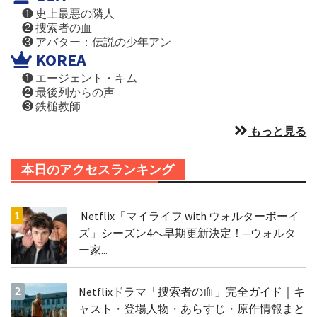
❶ 史上最悪の隣人
❷ 捜索者の血
❸ アバター：伝説の少年アン
KOREA
❶ エージェント・キム
❷ 最後列からの声
❸ 鉄槌教師
もっと見る
本日のアクセスランキング
Netflix「マイライフ with ウォルターボーイ
ズ」シーズン4へ早期更新決定！─ウォルタ
ー家...
Netflixドラマ「捜索者の血」完全ガイド｜キ
ャスト・登場人物・あらすじ・原作情報まと