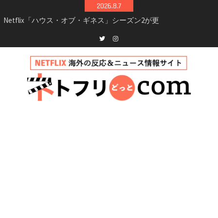
Skip
2026.8.7
to
Netflix「ハウス・オブ・ギネス」シーズン2が更
content
新決定！2027年撮影開始へ
兄弟大騒動のコメディ映画「リトル・ブラザ
ー」がNetflixで配信！─キャスト・あらすじ・
Twitter
instagram
見どころまとめ
Netflix「アバター: 伝説の少年アン」シーズン2
完全ガイド｜キャスト・登場人物・あらすじ・
シーズン3最新情報
Netflix映画「ボイスメールで恋をして」キャス
ト・登場人物・あらすじまとめ｜ゾーイ・ドゥ
イッチ主演ロマコメ