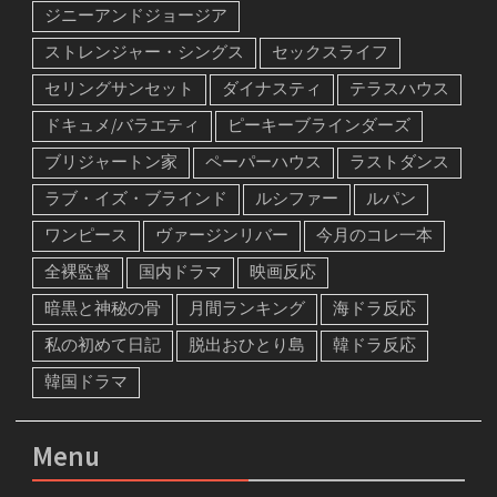
ジニーアンドジョージア
ストレンジャー・シングス
セックスライフ
セリングサンセット
ダイナスティ
テラスハウス
ドキュメ/バラエティ
ピーキーブラインダーズ
ブリジャートン家
ペーパーハウス
ラストダンス
ラブ・イズ・ブラインド
ルシファー
ルパン
ワンピース
ヴァージンリバー
今月のコレ一本
全裸監督
国内ドラマ
映画反応
暗黒と神秘の骨
月間ランキング
海ドラ反応
私の初めて日記
脱出おひとり島
韓ドラ反応
韓国ドラマ
Menu