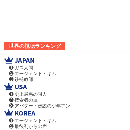
世界の視聴ランキング
JAPAN
❶ ガス人間
❷ エージェント・キム
❸ 鉄槌教師
USA
❶ 史上最悪の隣人
❷ 捜索者の血
❸ アバター：伝説の少年アン
KOREA
❶ エージェント・キム
❷ 最後列からの声