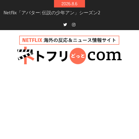
Skip
2026.8.6
to
Netflix映画「ボイスメールで恋をして」キャス
content
ト・登場人物・あらすじまとめ｜ゾーイ・ドゥ
イッチ主演ロマコメ
Netflix「ハウス・オブ・ギネス」シーズン2が更
Twitter
instagram
新決定！2027年撮影開始へ
兄弟大騒動のコメディ映画「リトル・ブラザ
ー」がNetflixで配信！─キャスト・あらすじ・
見どころまとめ