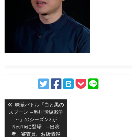
投
稿
Previous
味覚バトル「白と黒の
post:
ナ
スプーン ～料理階級戦争
～」のシーズン2 が
ビ
Netflixに登場！─出演
ゲ
者、審査員、お店情報
ー