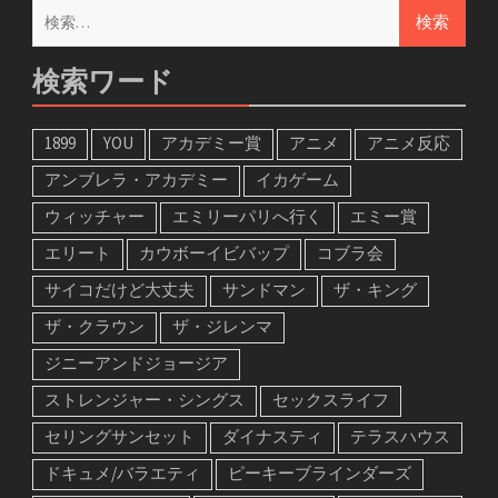
検
索:
検索ワード
1899
YOU
アカデミー賞
アニメ
アニメ反応
アンブレラ・アカデミー
イカゲーム
ウィッチャー
エミリーパリへ行く
エミー賞
エリート
カウボーイビバップ
コブラ会
サイコだけど大丈夫
サンドマン
ザ・キング
ザ・クラウン
ザ・ジレンマ
ジニーアンドジョージア
ストレンジャー・シングス
セックスライフ
セリングサンセット
ダイナスティ
テラスハウス
ドキュメ/バラエティ
ピーキーブラインダーズ