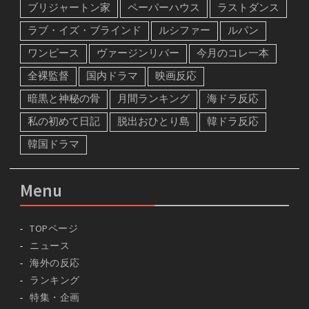
ブリジャートン家
ペーパーハウス
ラストダンス
ラブ・イズ・ブラインド
ルシファー
ルパン
ワンピース
ヴァージンリバー
今月のコレ一本
全裸監督
国内ドラマ
映画反応
暗黒と神秘の骨
月間ランキング
海ドラ反応
私の初めて日記
脱出おひとり島
韓ドラ反応
韓国ドラマ
Menu
TOPページ
ニュース
海外の反応
ランキング
特集・企画