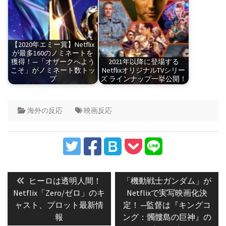
【2020年エミー賞】Netflix
が最多160のノミネートを
獲得！—「オザークへよう
2021年以降に登場する
こそ」がノミネート数トッ
NetflixオリジナルTVシリー
プ
ズ ラインナップ一挙公開！
海外の反応
映画反応
投
稿
Previous
Next
ヒーロは透明人間！
「機動戦士ガンダム」が
post:
post:
ナ
Netflix「Zero/ゼロ」のキ
Netflixで実写映画化決
ャスト、プロット最新情
定！ ─監督は『キングコ
ビ
報
ング：髑髏島の巨神』の
ゲ