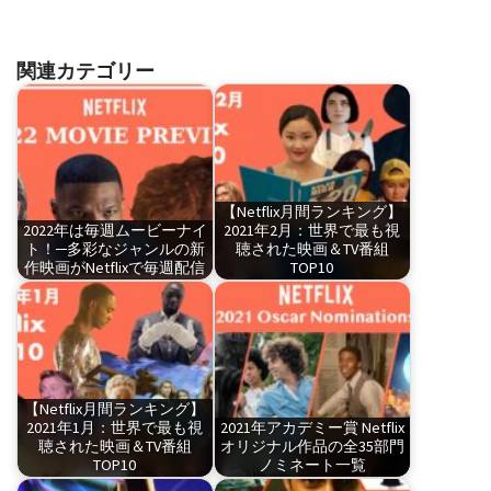
関連カテゴリー
【Netflix月間ランキング】
2022年は毎週ムービーナイ
2021年2月：世界で最も視
ト！─多彩なジャンルの新
聴された映画＆TV番組
作映画がNetflixで毎週配信
TOP10
【Netflix月間ランキング】
2021年1月：世界で最も視
2021年アカデミー賞 Netflix
聴された映画＆TV番組
オリジナル作品の全35部門
TOP10
ノミネート一覧