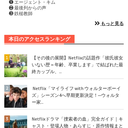
❶ エージェント・キム
❷ 最後列からの声
❸ 鉄槌教師
もっと見る
本日のアクセスランキング
【その後の展開】Netflixの話題作「彼氏彼女
いない歴＝年齢、卒業します」で結ばれた最
終カップル、...
Netflix「マイライフ with ウォルターボーイ
ズ」シーズン4へ早期更新決定！─ウォルタ
ー家...
Netflixドラマ「捜索者の血」完全ガイド｜キ
ャスト・登場人物・あらすじ・原作情報まと