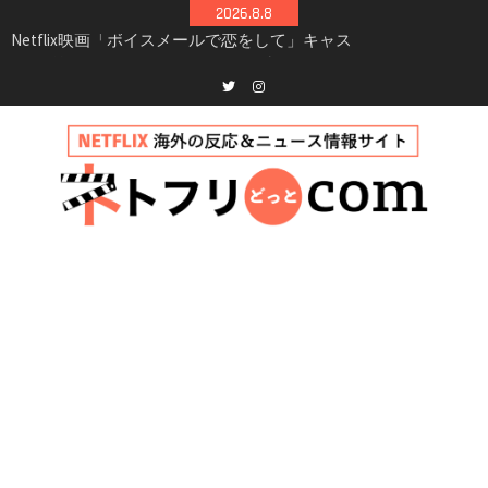
Skip
2026.8.8
to
Netflix「ハウス・オブ・ギネス」シーズン2が更
content
新決定！2027年撮影開始へ
兄弟大騒動のコメディ映画「リトル・ブラザ
ー」がNetflixで配信！─キャスト・あらすじ・
Twitter
instagram
見どころまとめ
Netflix「アバター: 伝説の少年アン」シーズン2
完全ガイド｜キャスト・登場人物・あらすじ・
シーズン3最新情報
Netflix映画「ボイスメールで恋をして」キャス
ト・登場人物・あらすじまとめ｜ゾーイ・ドゥ
イッチ主演ロマコメ