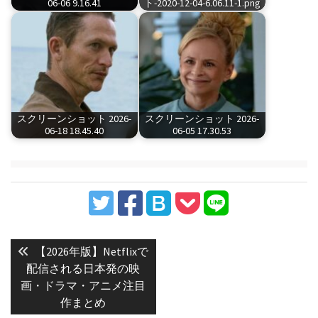
06-06 9.16.41
ト-2020-12-04-6.06.11-1.png
スクリーンショット 2026-
スクリーンショット 2026-
06-18 18.45.40
06-05 17.30.53
投
稿
Previous
【2026年版】Netflixで
post:
ナ
配信される日本発の映
画・ドラマ・アニメ注目
ビ
作まとめ
ゲ