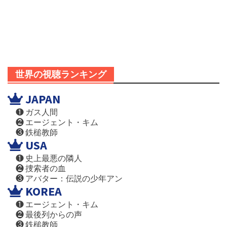
世界の視聴ランキング
JAPAN
❶ ガス人間
❷ エージェント・キム
❸ 鉄槌教師
USA
❶ 史上最悪の隣人
❷ 捜索者の血
❸ アバター：伝説の少年アン
KOREA
❶ エージェント・キム
❷ 最後列からの声
❸ 鉄槌教師