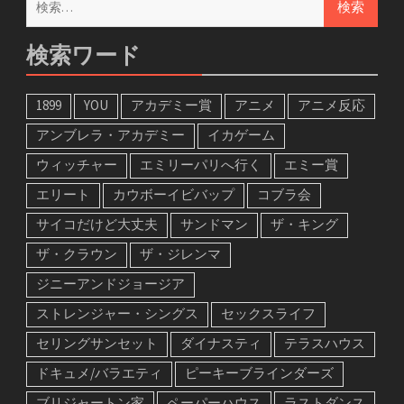
索:
検索ワード
1899
YOU
アカデミー賞
アニメ
アニメ反応
アンブレラ・アカデミー
イカゲーム
ウィッチャー
エミリーパリへ行く
エミー賞
エリート
カウボーイビバップ
コブラ会
サイコだけど大丈夫
サンドマン
ザ・キング
ザ・クラウン
ザ・ジレンマ
ジニーアンドジョージア
ストレンジャー・シングス
セックスライフ
セリングサンセット
ダイナスティ
テラスハウス
ドキュメ/バラエティ
ピーキーブラインダーズ
ブリジャートン家
ペーパーハウス
ラストダンス