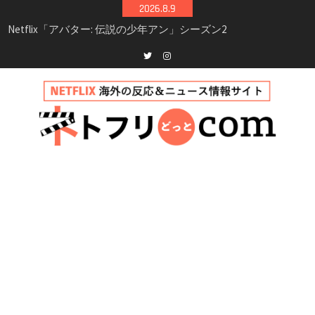
Skip
2026.8.9
to
Netflix映画「ボイスメールで恋をして」キャス
content
ト・登場人物・あらすじまとめ｜ゾーイ・ドゥ
イッチ主演ロマコメ
Netflix「ハウス・オブ・ギネス」シーズン2が更
Twitter
instagram
新決定！2027年撮影開始へ
兄弟大騒動のコメディ映画「リトル・ブラザ
ー」がNetflixで配信！─キャスト・あらすじ・
見どころまとめ
Netflix「アバター: 伝説の少年アン」シーズン2
完全ガイド｜キャスト・登場人物・あらすじ・
シーズン3最新情報