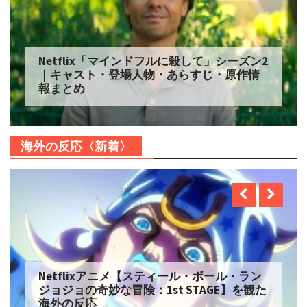
Netflix「マインドフルに殺して」シーズン2
｜キャスト・登場人物・あらすじ・原作情
報まとめ
海外の反応〈新着〉
Netflixアニメ【スティール・ボール・ラン
ジョジョの奇妙な冒険：1st STAGE】を観た
海外の反応