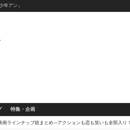
説の少年アン」
キャスト・
ーズン3最新
ールで恋をし
・あらすじ
ッチ主演ロ
・ギネス」シ
7年撮影開始
画「リト
xで配信！─
どころまと
グ
特集・企画
x 新作映画ラインナップ総まとめ ─アクションも恋も笑いも全部入り