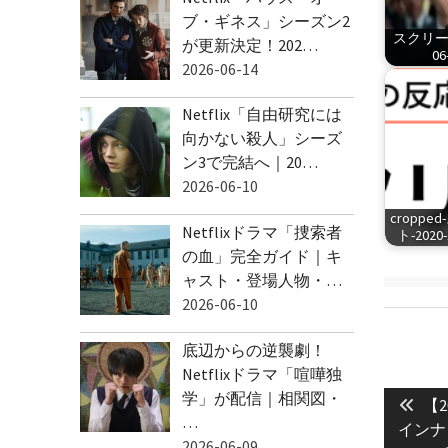
ブ・ギネス」シーズン2
スクリーン
が更新決定！202…
06
2026-06-14
Netflix「自由研究には
向かない殺人」シーズ
ン3で完結へ｜20…
2026-06-10
cropp
Netflixドラマ「捜索者
ト-2020-1
の血」完全ガイド｜キ
ャスト・登場人物・…
2026-06-10
底辺からの逆襲劇！
Netflixドラマ「喧嘩独
投
学」が配信｜相関図・
Pre
稿
【2
…
pos
インナ
ナ
2026-06-09