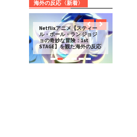
海外の反応〈新着〉
Netflixアニメ【スティー
ル・ボール・ラン ジョジ
ョの奇妙な冒険：1st
STAGE】を観た海外の反応