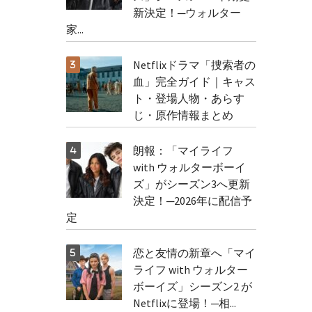
新決定！─ウォルター
家...
Netflixドラマ「捜索者の
血」完全ガイド｜キャス
ト・登場人物・あらす
じ・原作情報まとめ
朗報：「マイライフ
with ウォルターボーイ
ズ」がシーズン3へ更新
決定！─2026年に配信予
定
恋と友情の新章へ「マイ
ライフ with ウォルター
ボーイズ」シーズン2 が
Netflixに登場！─相...