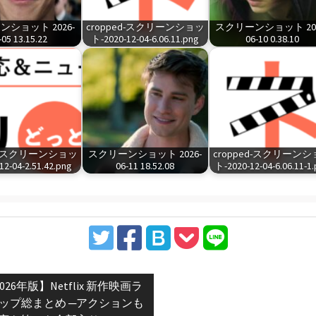
ショット 2026-
cropped-スクリーンショッ
スクリーンショット 202
-05 13.15.22
ト-2020-12-04-6.06.11.png
06-10 0.38.10
ed-スクリーンショッ
スクリーンショット 2026-
cropped-スクリーン
2-04-2.51.42.png
06-11 18.52.08
ト-2020-12-04-6.06.11-1
vious
026年版】Netflix 新作映画ラ
t:
ップ総まとめ ─アクションも