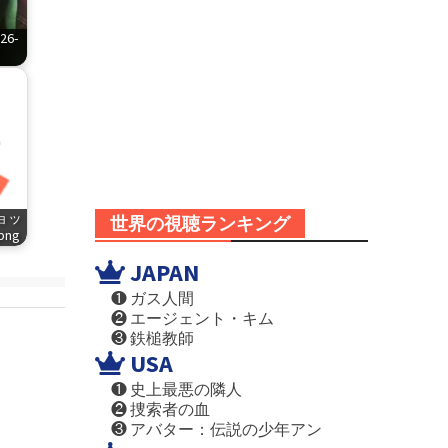
6-
ショッ
世界の視聴ランキング
.png
JAPAN
❶ ガス人間
❷ エージェント・キム
❸ 鉄槌教師
USA
❶ 史上最悪の隣人
❷ 捜索者の血
❸ アバター：伝説の少年アン