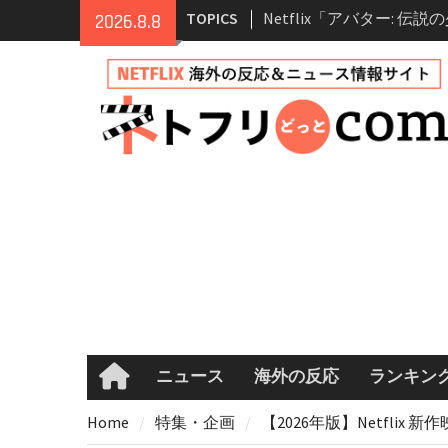
Skip
TOPICS
Netflix「アバター: 伝
2026.8.8
to
シーズン2 完全ガイド｜
content
登場人物・あらすじ・シ
情報
Netflix映画「ボイスメ
て」キャスト・登場人物
まとめ｜ゾーイ・ドゥイ
マコメ
Netflix「ハウス・オブ
ーズン2が更新決定！202
へ
兄弟大騒動のコメディ映
ル・ブラザー」がNetfli
キャスト・あらすじ・見
め
ニュース
海外の反応
ランキン
Home
Home
特集・企画
【2026年版】Netfli