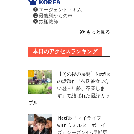
KOREA
❶ エージェント・キム
❷ 最後列からの声
❸ 鉄槌教師
もっと見る
本日のアクセスランキング
【その後の展開】Netflix
の話題作「彼氏彼女いな
い歴＝年齢、卒業しま
す」で結ばれた最終カッ
プル、...
Netflix「マイライフ
with ウォルターボーイ
ズ」シーズン4へ早期更