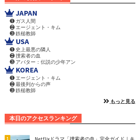
JAPAN
❶ ガス人間
❷ エージェント・キム
❸ 鉄槌教師
USA
❶ 史上最悪の隣人
❷ 捜索者の血
❸ アバター：伝説の少年アン
KOREA
❶ エージェント・キム
❷ 最後列からの声
❸ 鉄槌教師
もっと見る
本日のアクセスランキング
Netflixドラマ「捜索者の血」完全ガイド｜キ