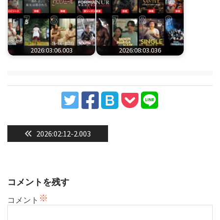
2026:03:06.003
2026:08:03.036
投
稿
Previous
2026:02:12-2.003
post:
ナ
ビ
ゲ
コメントを残す
ー
シ
※
コメント
ョ