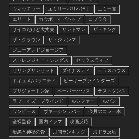
ウィッチャー
エミリーパリへ行く
エミー賞
エリート
カウボーイビバップ
コブラ会
サイコだけど大丈夫
サンドマン
ザ・キング
ザ・クラウン
ザ・ジレンマ
ジニーアンドジョージア
ストレンジャー・シングス
セックスライフ
セリングサンセット
ダイナスティ
テラスハウス
ドキュメ/バラエティ
ピーキーブラインダーズ
ブリジャートン家
ペーパーハウス
ラストダンス
ラブ・イズ・ブラインド
ルシファー
ルパン
ワンピース
ヴァージンリバー
今月のコレ一本
全裸監督
国内ドラマ
映画反応
暗黒と神秘の骨
月間ランキング
海ドラ反応