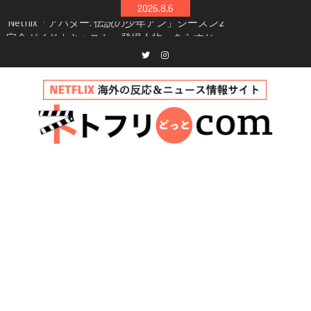
Skip
2026.8.6
シーズン3最新情報
to
Netflix映画「ボイスメールで恋をして」キャス
content
ト・登場人物・あらすじまとめ｜ゾーイ・ドゥ
イッチ主演ロマコメ
Netflix「ハウス・オブ・ギネス」シーズン2が更
Twitter
instagram
新決定！2027年撮影開始へ
兄弟大騒動のコメディ映画「リトル・ブラザ
ー」がNetflixで配信！─キャスト・あらすじ・
見どころまとめ