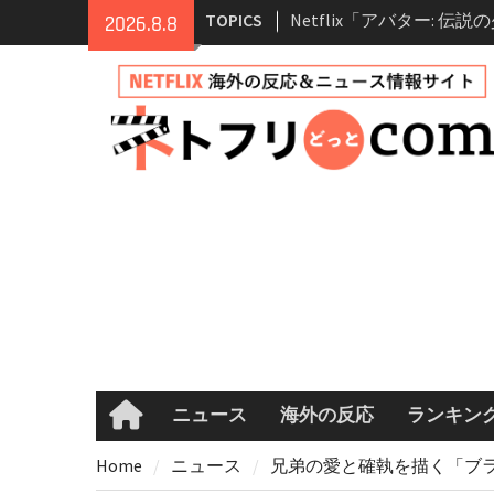
Skip
シーズン2 完全ガイド｜
TOPICS
2026.8.8
to
登場人物・あらすじ・シ
content
情報
Netflix映画「ボイスメ
て」キャスト・登場人物
まとめ｜ゾーイ・ドゥイ
マコメ
Netflix「ハウス・オブ
ーズン2が更新決定！202
へ
兄弟大騒動のコメディ映
ル・ブラザー」がNetfli
キャスト・あらすじ・見
め
ニュース
海外の反応
ランキン
Home
Home
ニュース
兄弟の愛と確執を描く「ブラ