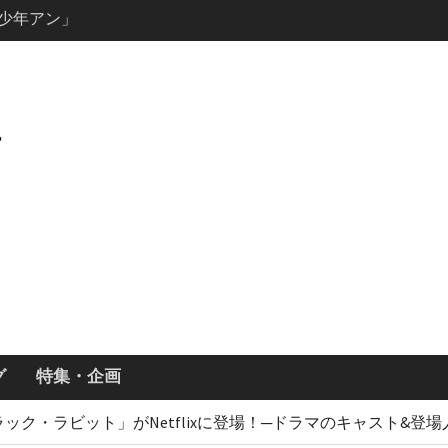
キャスト・
ーズン3最新
ールで恋をし
・あらすじ
ッチ主演ロ
・ギネス」シ
7年撮影開始
画「リト
xで配信！─
どころまと
グ
特集・企画
ック・ラビット」がNetflixに登場！─ドラマのキャスト&登