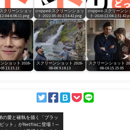
ed-スクリーンショッ
cropped-スクリーンショッ
cropped-スクリーン
2-04-6.06.11.png
ト-2022-05-30-2.54.42.png
ト-2020-12-04-2.51.42.
ショット 2026-
スクリーンショット 2026-
スクリーンショット 202
-05 13.15.22
06-06 9.18.13
06-16 15.25.05
vious
弟の愛と確執を描く「ブラッ
t:
ビット」がNetflixに登場！─