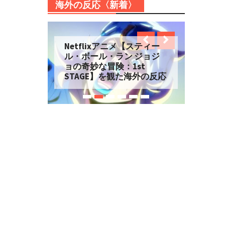
海外の反応〈新着〉
Netflixアニメ【スティー
ル・ボール・ラン ジョジ
ョの奇妙な冒険：1st
STAGE】を観た海外の反応