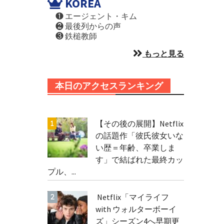
KOREA
❶ エージェント・キム
❷ 最後列からの声
❸ 鉄槌教師
もっと見る
本日のアクセスランキング
【その後の展開】Netflix
の話題作「彼氏彼女いな
い歴＝年齢、卒業しま
す」で結ばれた最終カッ
プル、...
Netflix「マイライフ
with ウォルターボーイ
ズ」シーズン4へ早期更