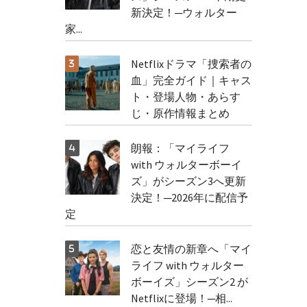
新決定！─ウォルター
家...
Netflixドラマ「捜索者の
血」完全ガイド｜キャス
ト・登場人物・あらす
じ・原作情報まとめ
朗報：「マイライフ
with ウォルターボーイ
ズ」がシーズン3へ更新
決定！─2026年に配信予
定
恋と友情の新章へ「マイ
ライフ with ウォルター
ボーイズ」シーズン2 が
Netflixに登場！─相...