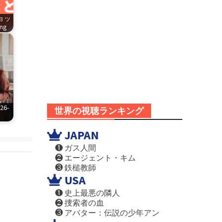
ショッ
png
6-
世界の視聴ランキング
JAPAN
❶ ガス人間
❷ エージェント・キム
❸ 鉄槌教師
USA
❶ 史上最悪の隣人
❷ 捜索者の血
❸ アバター：伝説の少年アン