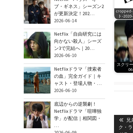
ブ・ギネス」シーズン2
cropp
が更新決定！202…
ト-2020-1
2026-06-14
Netflix「自由研究には
向かない殺人」シーズ
ン3で完結へ｜20…
2026-06-10
スクリーン
Netflixドラマ「捜索者
06
の血」完全ガイド｜キ
ャスト・登場人物・…
2026-06-10
底辺からの逆襲劇！
Netflixドラマ「喧嘩独
投
学」が配信｜相関図・
Pre
稿
兄
…
pos
ク・ラ
ナ
2026-06-09