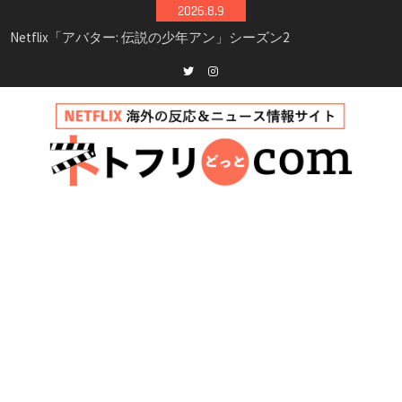
Skip
2026.8.9
to
Netflix映画「ボイスメールで恋をして」キャス
content
ト・登場人物・あらすじまとめ｜ゾーイ・ドゥ
イッチ主演ロマコメ
Netflix「ハウス・オブ・ギネス」シーズン2が更
Twitter
instagram
新決定！2027年撮影開始へ
兄弟大騒動のコメディ映画「リトル・ブラザ
ー」がNetflixで配信！─キャスト・あらすじ・
見どころまとめ
Netflix「アバター: 伝説の少年アン」シーズン2
完全ガイド｜キャスト・登場人物・あらすじ・
シーズン3最新情報