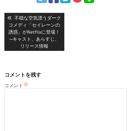
投
稿
Previous
不穏な空気漂うダーク
post:
ナ
コメディ「セイレーンの
誘惑」がNetflixに登場！
ビ
─キャスト、あらすじ、
ゲ
リリース情報
ー
シ
ョ
ン
コメントを残す
※
コメント