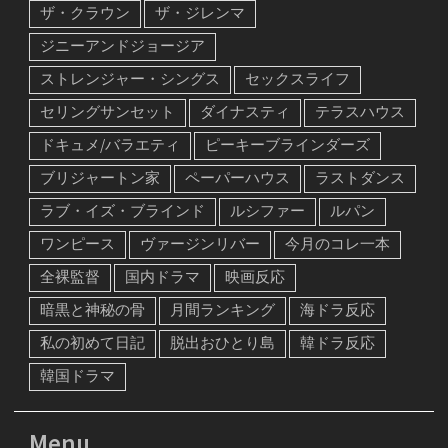
ザ・クラウン
ザ・ジレンマ
ジニーアンドジョージア
ストレンジャー・シングス
セックスライフ
セリングサンセット
ダイナスティ
テラスハウス
ドキュメ/バラエティ
ピーキーブラインダーズ
ブリジャートン家
ペーパーハウス
ラストダンス
ラブ・イズ・ブラインド
ルシファー
ルパン
ワンピース
ヴァージンリバー
今月のコレ一本
全裸監督
国内ドラマ
映画反応
暗黒と神秘の骨
月間ランキング
海ドラ反応
私の初めて日記
脱出おひとり島
韓ドラ反応
韓国ドラマ
Menu