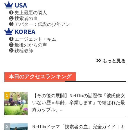
USA
❶ 史上最悪の隣人
❷ 捜索者の血
❸ アバター：伝説の少年アン
KOREA
❶ エージェント・キム
❷ 最後列からの声
❸ 鉄槌教師
もっと見る
本日のアクセスランキング
【その後の展開】Netflixの話題作「彼氏彼女
いない歴＝年齢、卒業します」で結ばれた最
終カップル、...
Netflixドラマ「捜索者の血」完全ガイド｜キ